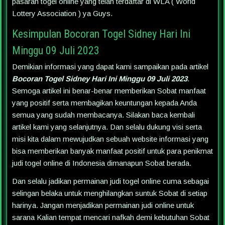
pasaran togel online yang telah terdaftar di WLA ( World
Lottery Association ) ya Guys.
Kesimpulan Bocoran Togel Sidney Hari Ini
Minggu 09 Juli 2023
Demikian informasi yang dapat kami sampaikan pada artikel
Bocoran Togel Sidney Hari Ini Minggu 09 Juli 2023
.
Semoga artikel ini benar-benar memberikan Sobat manfaat
yang positif serta membagikan keuntungan kepada Anda
semua yang sudah membacanya. Silakan baca kembali
artikel kami yang selanjutnya. Dan selalu dukung visi serta
misi kita dalam mewujudkan sebuah website informasi yang
bisa memberikan banyak manfaat positif untuk para penikmat
judi togel online di Indonesia dimanapun Sobat berada.
Dan selalu jadikan permainan judi togel online cuma sebagai
selingan belaka untuk menghilangkan suntuk Sobat di setiap
harinya. Jangan menjadikan permainan judi online untuk
sarana Kalian tempat mencari nafkah demi kebutuhan Sobat