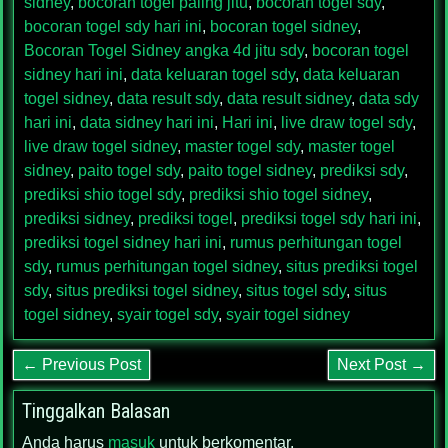
sidney
,
bocoran togel paling jitu
,
bocoran togel sdy
,
bocoran togel sdy hari ini
,
bocoran togel sidney
,
Bocoran Togel Sidney angka 4d jitu sdy
,
bocoran togel
sidney hari ini
,
data keluaran togel sdy
,
data keluaran
togel sidney
,
data result sdy
,
data result sidney
,
data sdy
hari ini
,
data sidney hari ini
,
Hari ini
,
live draw togel sdy
,
live draw togel sidney
,
master togel sdy
,
master togel
sidney
,
paito togel sdy
,
paito togel sidney
,
prediksi sdy
,
prediksi shio togel sdy
,
prediksi shio togel sidney
,
prediksi sidney
,
prediksi togel
,
prediksi togel sdy hari ini
,
prediksi togel sidney hari ini
,
rumus perhitungan togel
sdy
,
rumus perhitungan togel sidney
,
situs prediksi togel
sdy
,
situs prediksi togel sidney
,
situs togel sdy
,
situs
togel sidney
,
syair togel sdy
,
syair togel sidney
← Previous Post
Next Post →
Tinggalkan Balasan
Anda harus
masuk
untuk berkomentar.