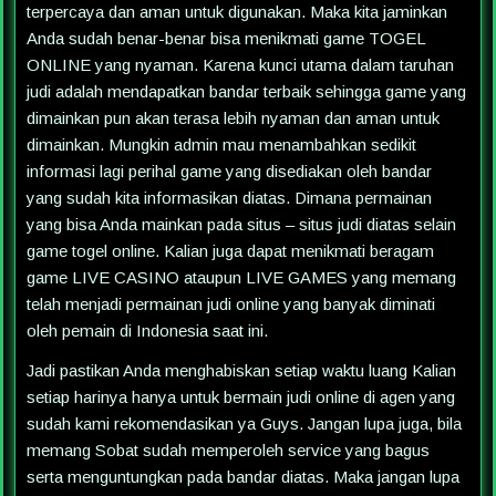
terpercaya dan aman untuk digunakan. Maka kita jaminkan
Anda sudah benar-benar bisa menikmati game TOGEL
ONLINE yang nyaman. Karena kunci utama dalam taruhan
judi adalah mendapatkan bandar terbaik sehingga game yang
dimainkan pun akan terasa lebih nyaman dan aman untuk
dimainkan. Mungkin admin mau menambahkan sedikit
informasi lagi perihal game yang disediakan oleh bandar
yang sudah kita informasikan diatas. Dimana permainan
yang bisa Anda mainkan pada situs – situs judi diatas selain
game togel online. Kalian juga dapat menikmati beragam
game LIVE CASINO ataupun LIVE GAMES yang memang
telah menjadi permainan judi online yang banyak diminati
oleh pemain di Indonesia saat ini.
Jadi pastikan Anda menghabiskan setiap waktu luang Kalian
setiap harinya hanya untuk bermain judi online di agen yang
sudah kami rekomendasikan ya Guys. Jangan lupa juga, bila
memang Sobat sudah memperoleh service yang bagus
serta menguntungkan pada bandar diatas. Maka jangan lupa