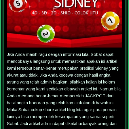
Jika Anda masih ragu dengan informasi kita, Sobat dapat
mencobanya langsung untuk memastikan apakah isi artikel
kami tersebut benar-benar merupakan prediksi Sidney yang
akurat atau tidak. Jika Anda kecewa dengan hasil angka
tarung yang telah admin bagikan, silahkan kalian isi kolom
komentar yang kami sediakan dibawah artikel ini. Namun bila
Anda memang benar-benar memperoleh JACKPOT dari
hasil angka bocoran yang telah kami infokan di bawah ini.
Maka Sobat cukup share artikel blog kita agar para pemain
lainnya bisa memperoleh kesempatan yang sama seperti
Sobat. Jadi artikel admin dapat diketahui banyak orang dan