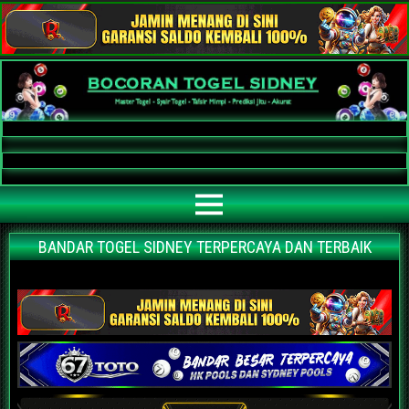
Bocoran Togel Sidney AKURAT
Bocoran angka jitu togel sidney paling akurat | prediksi situs agen bandar
togel sidney terpercaya | nomor main sidney | data keluaran sidney hari ini
BANDAR TOGEL SIDNEY TERPERCAYA DAN TERBAIK