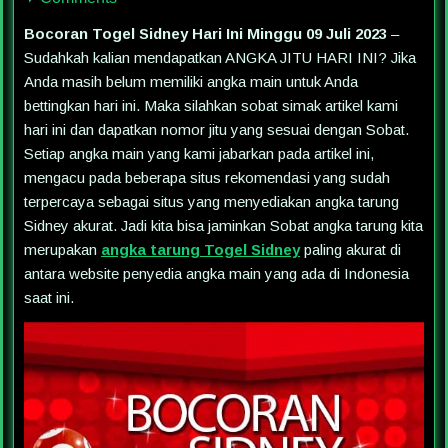
Bocoran Togel Sidney Hari Ini Minggu 09 Juli 2023
–
Sudahkah kalian mendapatkan ANGKA JITU HARI INI? Jika
Anda masih belum memiliki angka main untuk Anda
bettingkan hari ini. Maka silahkan sobat simak artikel kami
hari ini dan dapatkan nomor jitu yang sesuai dengan Sobat.
Setiap angka main yang kami jabarkan pada artikel ini,
mengacu pada beberapa situs rekomendasi yang sudah
terpercaya sebagai situs yang menyediakan angka tarung
Sidney akurat. Jadi kita bisa jaminkan Sobat angka tarung kita
merupakan
angka tarung Togel Sidney
paling akurat di
antara website penyedia angka main yang ada di Indonesia
saat ini.