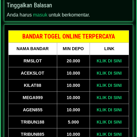
Tinggalkan Balasan
Anda harus
masuk
untuk berkomentar.
BANDAR TOGEL ONLINE TERPERCAYA
NAMA BANDAR
MIN DEPO
LINK
RMSLOT
20.000
KLIK DI SINI
ACEKSLOT
10.000
KLIK DI SINI
KILAT88
10.000
KLIK DI SINI
MEGA999
10.000
KLIK DI SINI
AGEN855
10.000
KLIK DI SINI
TRIBUN188
5.000
KLIK DI SINI
TRIBUN885
10.000
KLIK DI SINI