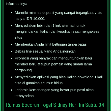
informasinya :
Memiliki minimal deposit yang sangat terjangkau, yaitu
hanya IDR 10.000,-
Menyediakan lebih dari 1 link alternatif untuk
menghindarkan kalian dari kesulitan saat mengakses
situs
Memberikan Anda limit bettingan tanpa batas
Bebas line sesuai yang Anda inginkan
Promosi yang banyak dan menguntungkan bagi
member baru ataupun pemain yang sudah lama
bergabung
Menyediakan aplikasi yang bisa Kalian download 1 kali
bisa di gunakan seumur hidup
Terjamin kemenangan yang besar pun pasti akan
terbayarkan
Rumus Bocoran Togel Sidney Hari Ini Sabtu 04