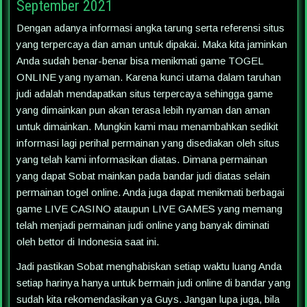
September 2021
Dengan adanya informasi angka tarung serta referensi situs
yang terpercaya dan aman untuk dipakai. Maka kita jaminkan
Anda sudah benar-benar bisa menikmati game TOGEL
ONLINE yang nyaman. Karena kunci utama dalam taruhan
judi adalah mendapatkan situs terpercaya sehingga game
yang dimainkan pun akan terasa lebih nyaman dan aman
untuk dimainkan. Mungkin kami mau menambahkan sedikit
informasi lagi perihal permainan yang disediakan oleh situs
yang telah kami informasikan diatas. Dimana permainan
yang dapat Sobat mainkan pada bandar judi diatas selain
permainan togel online. Anda juga dapat menikmati berbagai
game LIVE CASINO ataupun LIVE GAMES yang memang
telah menjadi permainan judi online yang banyak diminati
oleh bettor di Indonesia saat ini.
Jadi pastikan Sobat menghabiskan setiap waktu luang Anda
setiap harinya hanya untuk bermain judi online di bandar yang
sudah kita rekomendasikan ya Guys. Jangan lupa juga, bila