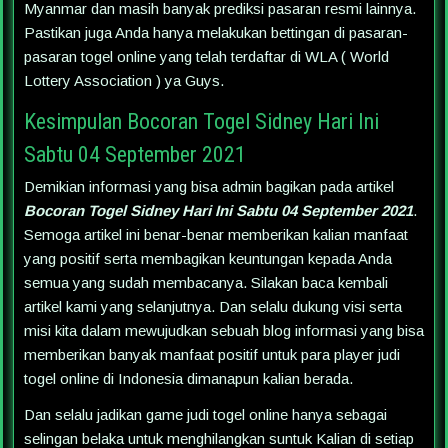
Myanmar dan masih banyak prediksi pasaran resmi lainnya.
Pastikan juga Anda hanya melakukan bettingan di pasaran-
pasaran togel online yang telah terdaftar di WLA ( World
Lottery Association ) ya Guys.
Kesimpulan Bocoran Togel Sidney Hari Ini
Sabtu 04 September 2021
Demikian informasi yang bisa admin bagikan pada artikel
Bocoran Togel Sidney Hari Ini Sabtu 04 September 2021
.
Semoga artikel ini benar-benar memberikan kalian manfaat
yang positif serta membagikan keuntungan kepada Anda
semua yang sudah membacanya. Silakan baca kembali
artikel kami yang selanjutnya. Dan selalu dukung visi serta
misi kita dalam mewujudkan sebuah blog informasi yang bisa
memberikan banyak manfaat positif untuk para player judi
togel online di Indonesia dimanapun kalian berada.
Dan selalu jadikan game judi togel online hanya sebagai
selingan belaka untuk menghilangkan suntuk Kalian di setiap