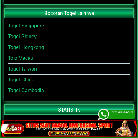
Bocoran Togel Lainnya
Togel Singapore
Togel Sidney
Togel Hongkong
Toto Macau
Togel Taiwan
Togel China
Togel Cambodia
STATISTIK
Bocoran Togel Sidney AKURAT © 2021