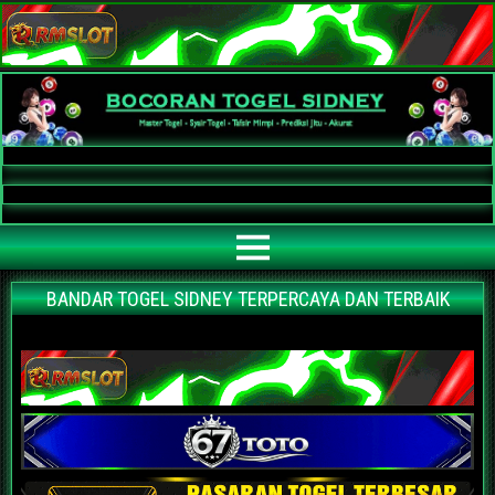
Bocoran Togel Sidney AKURAT
Bocoran angka jitu togel sidney paling akurat | prediksi situs agen bandar
togel sidney terpercaya | nomor main sidney | data keluaran sidney hari ini
BANDAR TOGEL SIDNEY TERPERCAYA DAN TERBAIK