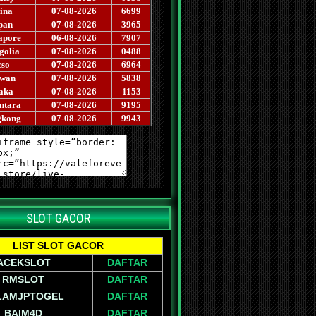
SLOT GACOR
LIST SLOT GACOR
ACEKSLOT
DAFTAR
RMSLOT
DAFTAR
LAMJPTOGEL
DAFTAR
BAIM4D
DAFTAR