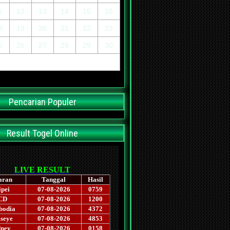
1
12
13
14
15
16
8
19
20
21
22
23
5
26
27
28
29
30
Pencarian Populer
Result Togel Online