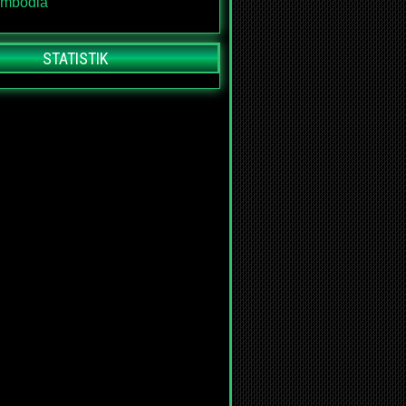
ambodia
STATISTIK