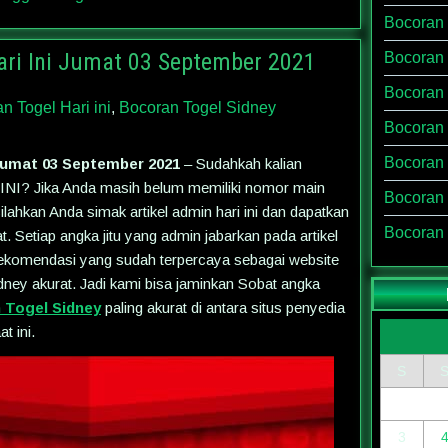
Bocoran
ari Ini Jumat 03 September 2021
Bocoran
Bocoran 
n Togel Hari ini
,
Bocoran Togel Sidney
Bocoran 
Bocoran 
 Jumat 03 September 2021
– Sudahkah kalian
I? Jika Anda masih belum memiliki nomor main
Bocoran 
ilahkan Anda simak artikel admin hari ini dan dapatkan
Bocoran 
. Setiap angka jitu yang admin jabarkan pada artikel
rekomendasi yang sudah terpercaya sebagai website
ney akurat. Jadi kami bisa jaminkan Sobat angka
 Togel Sidney
paling akurat di antara situs penyedia
t ini.
S
3