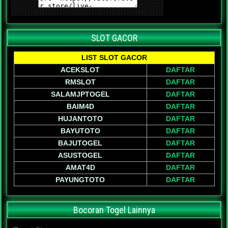
SLOT GACOR
LIST SLOT GACOR
ACEKSLOT
DAFTAR
RMSLOT
DAFTAR
SALAMJPTOGEL
DAFTAR
BAIM4D
DAFTAR
HUJANTOTO
DAFTAR
BAYUTOTO
DAFTAR
BAJUTOGEL
DAFTAR
ASUSTOGEL
DAFTAR
AMAT4D
DAFTAR
PAYUNGTOTO
DAFTAR
Bocoran Togel Lainnya