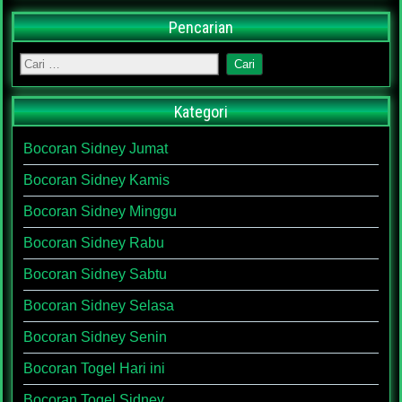
Pencarian
Kategori
Bocoran Sidney Jumat
Bocoran Sidney Kamis
Bocoran Sidney Minggu
Bocoran Sidney Rabu
Bocoran Sidney Sabtu
Bocoran Sidney Selasa
Bocoran Sidney Senin
Bocoran Togel Hari ini
Bocoran Togel Sidney