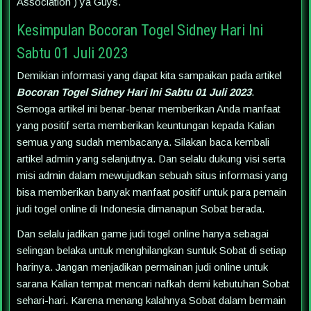
Association ) ya Guys.
Kesimpulan Bocoran Togel Sidney Hari Ini
Sabtu 01 Juli 2023
Demikian informasi yang dapat kita sampaikan pada artikel
Bocoran Togel Sidney Hari Ini Sabtu 01 Juli 2023
.
Semoga artikel ini benar-benar memberikan Anda manfaat
yang positif serta memberikan keuntungan kepada Kalian
semua yang sudah membacanya. Silakan baca kembali
artikel admin yang selanjutnya. Dan selalu dukung visi serta
misi admin dalam mewujudkan sebuah situs informasi yang
bisa memberikan banyak manfaat positif untuk para pemain
judi togel online di Indonesia dimanapun Sobat berada.
Dan selalu jadikan game judi togel online hanya sebagai
selingan belaka untuk menghilangkan suntuk Sobat di setiap
harinya. Jangan menjadikan permainan judi online untuk
sarana Kalian tempat mencari nafkah demi kebutuhan Sobat
sehari-hari. Karena menang kalahnya Sobat dalam bermain