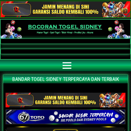
Bocoran Togel Sidney AKURAT
Bocoran angka jitu togel sidney paling akurat | prediksi situs agen bandar
togel sidney terpercaya | nomor main sidney | data keluaran sidney hari ini
BANDAR TOGEL SIDNEY TERPERCAYA DAN TERBAIK