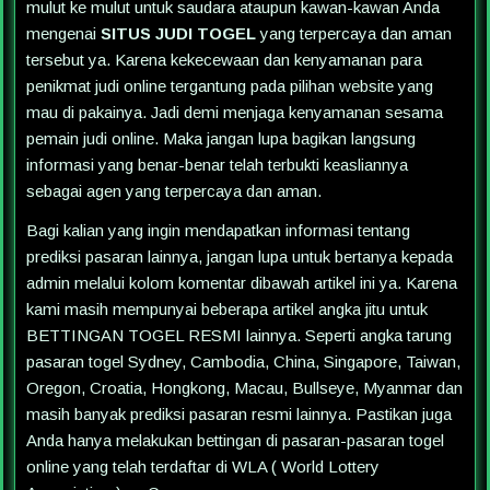
mulut ke mulut untuk saudara ataupun kawan-kawan Anda
mengenai
SITUS JUDI TOGEL
yang terpercaya dan aman
tersebut ya. Karena kekecewaan dan kenyamanan para
penikmat judi online tergantung pada pilihan website yang
mau di pakainya. Jadi demi menjaga kenyamanan sesama
pemain judi online. Maka jangan lupa bagikan langsung
informasi yang benar-benar telah terbukti keasliannya
sebagai agen yang terpercaya dan aman.
Bagi kalian yang ingin mendapatkan informasi tentang
prediksi pasaran lainnya, jangan lupa untuk bertanya kepada
admin melalui kolom komentar dibawah artikel ini ya. Karena
kami masih mempunyai beberapa artikel angka jitu untuk
BETTINGAN TOGEL RESMI lainnya. Seperti angka tarung
pasaran togel Sydney, Cambodia, China, Singapore, Taiwan,
Oregon, Croatia, Hongkong, Macau, Bullseye, Myanmar dan
masih banyak prediksi pasaran resmi lainnya. Pastikan juga
Anda hanya melakukan bettingan di pasaran-pasaran togel
online yang telah terdaftar di WLA ( World Lottery