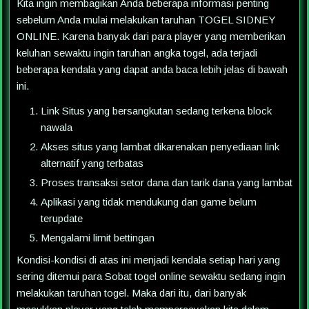
Kita ingin membagikan Anda beberapa informasi penting
sebelum Anda mulai melakukan taruhan TOGEL SIDNEY
ONLINE. Karena banyak dari para player yang memberikan
keluhan sewaktu ingin taruhan angka togel, ada terjadi
beberapa kendala yang dapat anda baca lebih jelas di bawah
ini.
Link Situs yang bersangkutan sedang terkena block
nawala
Akses situs yang lambat dikarenakan penyediaan link
alternatif yang terbatas
Proses transaksi setor dana dan tarik dana yang lambat
Aplikasi yang tidak mendukung dan game belum
terupdate
Mengalami limit bettingan
Kondisi-kondisi di atas ini menjadi kendala setiap hari yang
sering ditemui para Sobat togel online sewaktu sedang ingin
melakukan taruhan togel. Maka dari itu, dari banyak