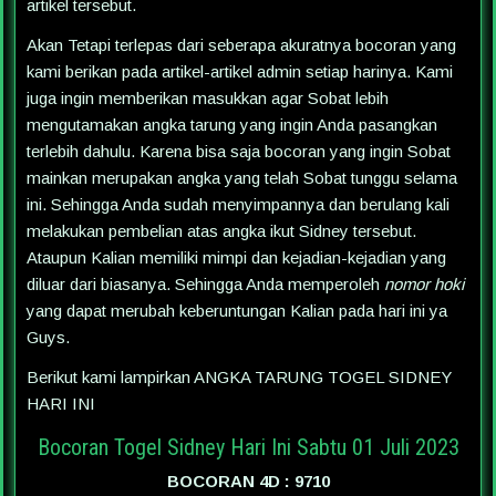
artikel tersebut.
Akan Tetapi terlepas dari seberapa akuratnya bocoran yang
kami berikan pada artikel-artikel admin setiap harinya. Kami
juga ingin memberikan masukkan agar Sobat lebih
mengutamakan angka tarung yang ingin Anda pasangkan
terlebih dahulu. Karena bisa saja bocoran yang ingin Sobat
mainkan merupakan angka yang telah Sobat tunggu selama
ini. Sehingga Anda sudah menyimpannya dan berulang kali
melakukan pembelian atas angka ikut Sidney tersebut.
Ataupun Kalian memiliki mimpi dan kejadian-kejadian yang
diluar dari biasanya. Sehingga Anda memperoleh
nomor hoki
yang dapat merubah keberuntungan Kalian pada hari ini ya
Guys.
Berikut kami lampirkan ANGKA TARUNG TOGEL SIDNEY
HARI INI
Bocoran Togel Sidney Hari Ini Sabtu 01 Juli 2023
BOCORAN 4D : 9710