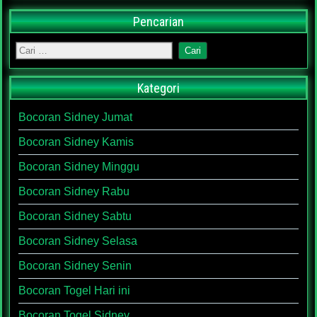
Pencarian
Kategori
Bocoran Sidney Jumat
Bocoran Sidney Kamis
Bocoran Sidney Minggu
Bocoran Sidney Rabu
Bocoran Sidney Sabtu
Bocoran Sidney Selasa
Bocoran Sidney Senin
Bocoran Togel Hari ini
Bocoran Togel Sidney