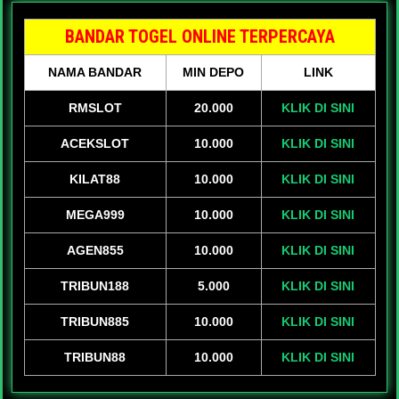
BANDAR TOGEL ONLINE TERPERCAYA
NAMA BANDAR
MIN DEPO
LINK
RMSLOT
20.000
KLIK DI SINI
ACEKSLOT
10.000
KLIK DI SINI
KILAT88
10.000
KLIK DI SINI
MEGA999
10.000
KLIK DI SINI
AGEN855
10.000
KLIK DI SINI
TRIBUN188
5.000
KLIK DI SINI
TRIBUN885
10.000
KLIK DI SINI
TRIBUN88
10.000
KLIK DI SINI