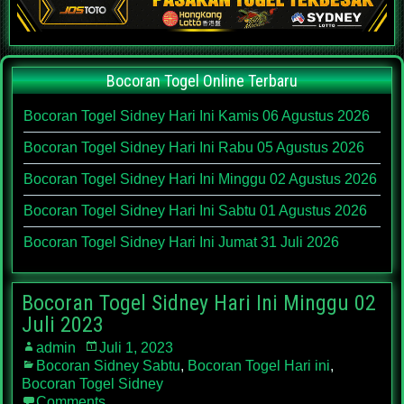
Bocoran Togel Online Terbaru
Bocoran Togel Sidney Hari Ini Kamis 06 Agustus 2026
Bocoran Togel Sidney Hari Ini Rabu 05 Agustus 2026
Bocoran Togel Sidney Hari Ini Minggu 02 Agustus 2026
Bocoran Togel Sidney Hari Ini Sabtu 01 Agustus 2026
Bocoran Togel Sidney Hari Ini Jumat 31 Juli 2026
Bocoran Togel Sidney Hari Ini Minggu 02
Juli 2023
admin
Juli 1, 2023
Bocoran Sidney Sabtu
,
Bocoran Togel Hari ini
,
Bocoran Togel Sidney
Comments