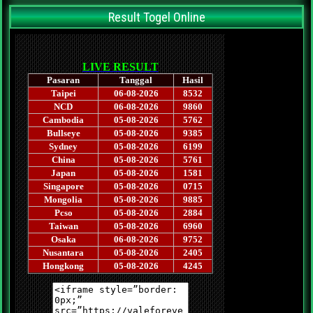
Result Togel Online