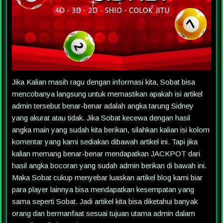
Jika Kalian masih ragu dengan informasi kita, Sobat bisa
mencobanya langsung untuk memastikan apakah isi artikel
admin tersebut benar-benar adalah angka tarung Sidney
yang akurat atau tidak. Jika Sobat kecewa dengan hasil
angka main yang sudah kita berikan, silahkan kalian isi kolom
komentar yang kami sediakan dibawah artikel ini. Tapi jika
kalian memang benar-benar mendapatkan JACKPOT dari
hasil angka bocoran yang sudah admin berikan di bawah ini.
Maka Sobat cukup menyebar luaskan artikel blog kami biar
para player lainnya bisa mendapatkan kesempatan yang
sama seperti Sobat. Jadi artikel kita bisa diketahui banyak
orang dan bermanfaat sesuai tujuan utama admin dalam