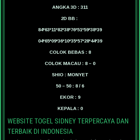
ANGKA 3D : 311
2D BB :
84*63*11*82*38*76*51*59*38*39
04*65*09*36*10*35*57*28*44*39
COLOK BEBAS : 8
COLOK MACAU : 8 – 0
SHIO : MONYET
50 – 50 : 8 / 6
EKOR : 9
KEPALA : 0
WEBSITE TOGEL SIDNEY TERPERCAYA DAN
TERBAIK DI INDONESIA