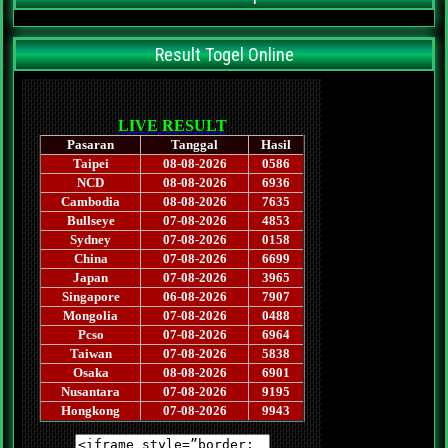
Result Togel Online