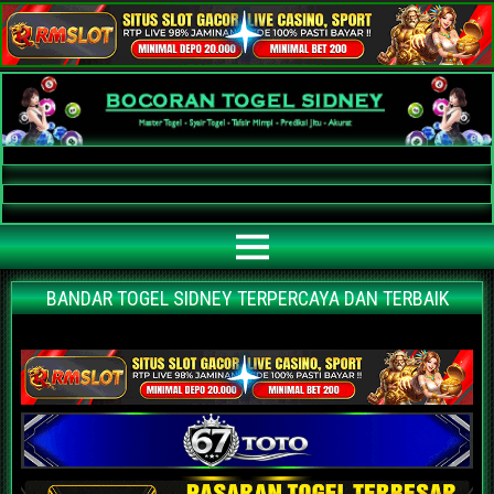
Bocoran Togel Sidney AKURAT
Bocoran angka jitu togel sidney paling akurat | prediksi situs agen bandar
togel sidney terpercaya | nomor main sidney | data keluaran sidney hari ini
BANDAR TOGEL SIDNEY TERPERCAYA DAN TERBAIK