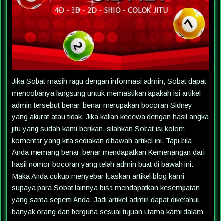
Jika Sobat masih ragu dengan informasi admin, Sobat dapat
mencobanya langsung untuk memastikan apakah isi artikel
admin tersebut benar-benar merupakan bocoran Sidney
yang akurat atau tidak. Jika kalian kecewa dengan hasil angka
jitu yang sudah kami berikan, silahkan Sobat isi kolom
komentar yang kita sediakan dibawah artikel ini. Tapi bila
Anda memang benar-benar mendapatkan Kemenangan dari
hasil nomor bocoran yang telah admin buat di bawah ini.
Maka Anda cukup menyebar luaskan artikel blog kami
supaya para Sobat lainnya bisa mendapatkan kesempatan
yang sama seperti Anda. Jadi artikel admin dapat diketahui
banyak orang dan berguna sesuai tujuan utama kami dalam