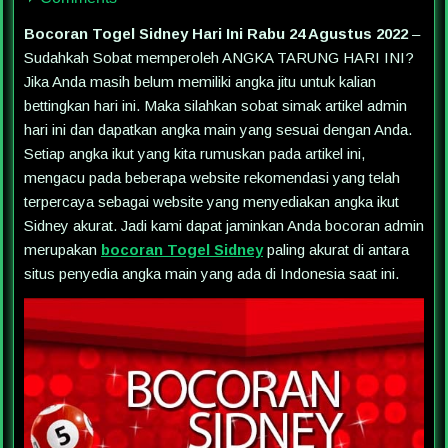
Bocoran Togel Sidney Hari Ini Rabu 24 Agustus 2022
–
Sudahkah Sobat memperoleh ANGKA TARUNG HARI INI?
Jika Anda masih belum memiliki angka jitu untuk kalian
bettingkan hari ini. Maka silahkan sobat simak artikel admin
hari ini dan dapatkan angka main yang sesuai dengan Anda.
Setiap angka ikut yang kita rumuskan pada artikel ini,
mengacu pada beberapa website rekomendasi yang telah
terpercaya sebagai website yang menyediakan angka ikut
Sidney akurat. Jadi kami dapat jaminkan Anda bocoran admin
merupakan
bocoran Togel Sidney
paling akurat di antara
situs penyedia angka main yang ada di Indonesia saat ini.