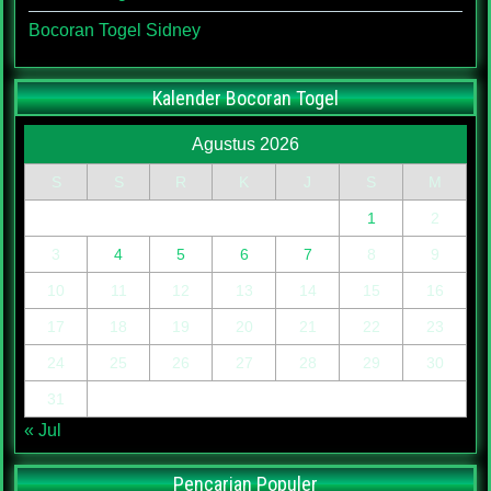
Bocoran Togel Sidney
Kalender Bocoran Togel
Agustus 2026
S
S
R
K
J
S
M
1
2
3
4
5
6
7
8
9
10
11
12
13
14
15
16
17
18
19
20
21
22
23
24
25
26
27
28
29
30
31
« Jul
Pencarian Populer