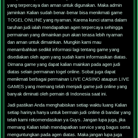
yang terpercaya dan aman untuk digunakan. Maka admin
jaminkan Kalian sudah benar-benar bisa menikmati game
TOGEL ONLINE yang nyaman. Karena kunci utama dalam
taruhan judi ialah mendapatkan agen terpercaya sehingga
permainan yang dimainkan pun akan terasa lebih nyaman
dan aman untuk dimainkan. Mungkin kami mau
menambahkan sedikit informasi lagi tentang game yang
disediakan oleh agen yang sudah kami informasikan diatas.
Dimana game yang dapat kalian mainkan pada agen judi
diatas selain permainan togel online. Sobat juga dapat
menikmati berbagai permainan LIVE CASINO ataupun LIVE
GAMES yang memang telah menjadi game judi online yang
banyak diminati oleh pemain di Indonesia saat ini.
Jadi pastikan Anda menghabiskan setiap waktu luang Kalian
setiap harinya hanya untuk bermain judi online di bandar yang
telah kami rekomendasikan ya Guys. Jangan lupa juga, jika
memang Kalian telah mendapatkan service yang bagus serta
menguntungkan pada agen diatas. Maka jangan lupa juga