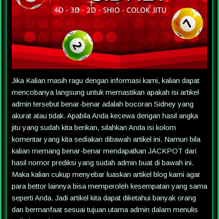
Jika Kalian masih ragu dengan informasi kami, kalian dapat
mencobanya langsung untuk memastikan apakah isi artikel
admin tersebut benar-benar adalah bocoran Sidney yang
akurat atau tidak. Apabila Anda kecewa dengan hasil angka
jitu yang sudah kita berikan, silahkan Anda isi kolom
komentar yang kita sediakan dibawah artikel ini. Namun bila
kalian memang benar-benar mendapatkan JACKPOT dari
hasil nomor prediksi yang sudah admin buat di bawah ini.
Maka kalian cukup menyebar luaskan artikel blog kami agar
para bettor lainnya bisa memperoleh kesempatan yang sama
seperti Anda. Jadi artikel kita dapat diketahui banyak orang
dan bermanfaat sesuai tujuan utama admin dalam menulis