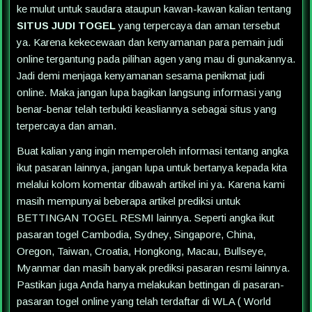
ke mulut untuk saudara ataupun kawan-kawan kalian tentang
SITUS JUDI TOGEL
yang terpercaya dan aman tersebut
ya. Karena kekecewaan dan kenyamanan para pemain judi
online tergantung pada pilihan agen yang mau di gunakannya.
Jadi demi menjaga kenyamanan sesama penikmat judi
online. Maka jangan lupa bagikan langsung informasi yang
benar-benar telah terbukti keasliannya sebagai situs yang
terpercaya dan aman.
Buat kalian yang ingin memperoleh informasi tentang angka
ikut pasaran lainnya, jangan lupa untuk bertanya kepada kita
melalui kolom komentar dibawah artikel ini ya. Karena kami
masih mempunyai beberapa artikel prediksi untuk
BETTINGAN TOGEL RESMI lainnya. Seperti angka ikut
pasaran togel Cambodia, Sydney, Singapore, China,
Oregon, Taiwan, Croatia, Hongkong, Macau, Bullseye,
Myanmar dan masih banyak prediksi pasaran resmi lainnya.
Pastikan juga Anda hanya melakukan bettingan di pasaran-
pasaran togel online yang telah terdaftar di WLA ( World