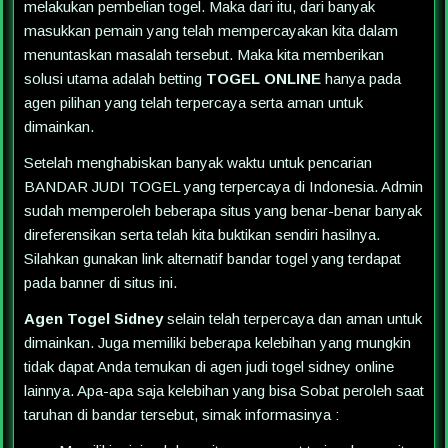
melakukan pembelian togel. Maka dari itu, dari banyak
masukkan pemain yang telah mempercayakan kita dalam
menuntaskan masalah tersebut. Maka kita memberikan
solusi utama adalah betting
TOGEL ONLINE
hanya pada
agen pilihan yang telah terpercaya serta aman untuk
dimainkan.
Setelah menghabiskan banyak waktu untuk pencarian
BANDAR JUDI TOGEL yang terpercaya di Indonesia. Admin
sudah memperoleh beberapa situs yang benar-benar banyak
direferensikan serta telah kita buktikan sendiri hasilnya.
Silahkan gunakan link alternatif bandar togel yang terdapat
pada banner di situs ini.
Agen Togel Sidney
selain telah terpercaya dan aman untuk
dimainkan. Juga memiliki beberapa kelebihan yang mungkin
tidak dapat Anda temukan di agen judi togel sidney online
lainnya. Apa-apa saja kelebihan yang bisa Sobat peroleh saat
taruhan di bandar tersebut, simak informasinya :