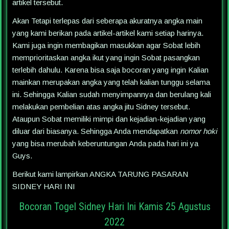
artikel tersebut.
Akan Tetapi terlepas dari seberapa akuratnya angka main
yang kami berikan pada artikel-artikel kami setiap harinya.
Kami juga ingin membagikan masukkan agar Sobat lebih
memprioritaskan angka ikut yang ingin Sobat pasangkan
terlebih dahulu. Karena bisa saja bocoran yang ingin Kalian
mainkan merupakan angka yang telah kalian tunggu selama
ini. Sehingga Kalian sudah menyimpannya dan berulang kali
melakukan pembelian atas angka jitu Sidney tersebut.
Ataupun Sobat memiliki mimpi dan kejadian-kejadian yang
diluar dari biasanya. Sehingga Anda mendapatkan
nomor hoki
yang bisa merubah keberuntungan Anda pada hari ini ya
Guys.
Berikut kami lampirkan ANGKA TARUNG PASARAN
SIDNEY HARI INI
Bocoran Togel Sidney Hari Ini Kamis 25 Agustus
2022