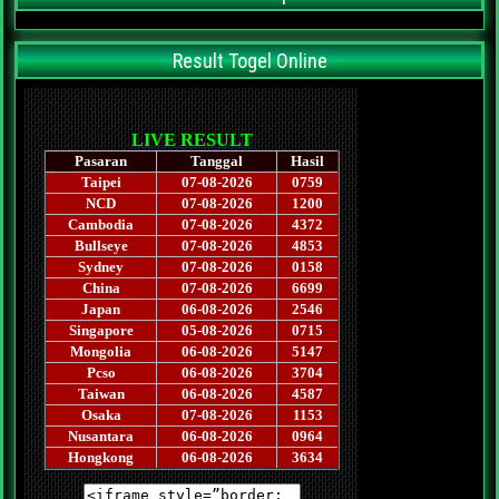
Result Togel Online