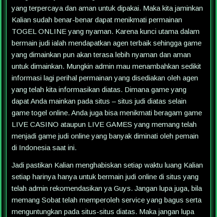
yang terpercaya dan aman untuk dipakai. Maka kita jaminkan
Kalian sudah benar-benar dapat menikmati permainan
TOGEL ONLINE yang nyaman. Karena kunci utama dalam
bermain judi ialah mendapatkan agen terbaik sehingga game
yang dimainkan pun akan terasa lebih nyaman dan aman
untuk dimainkan. Mungkin admin mau menambahkan sedikit
informasi lagi perihal permainan yang disediakan oleh agen
yang telah kita informasikan diatas. Dimana game yang
dapat Anda mainkan pada situs – situs judi diatas selain
game togel online. Anda juga bisa menikmati beragam game
LIVE CASINO ataupun LIVE GAMES yang memang telah
menjadi game judi online yang banyak diminati oleh pemain
di Indonesia saat ini.
Jadi pastikan Kalian menghabiskan setiap waktu luang Kalian
setiap harinya hanya untuk bermain judi online di situs yang
telah admin rekomendasikan ya Guys. Jangan lupa juga, bila
memang Sobat telah memperoleh service yang bagus serta
menguntungkan pada situs-situs diatas. Maka jangan lupa