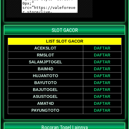
SLOT GACOR
LIST SLOT GACOR
ACEKSLOT
DAFTAR
RMSLOT
DAFTAR
SALAMJPTOGEL
DAFTAR
BAIM4D
DAFTAR
HUJANTOTO
DAFTAR
BAYUTOTO
DAFTAR
BAJUTOGEL
DAFTAR
ASUSTOGEL
DAFTAR
AMAT4D
DAFTAR
PAYUNGTOTO
DAFTAR
Bocoran Togel Lainnya