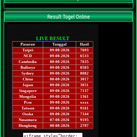
Result Togel Online