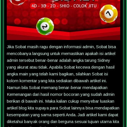
Jika Sobat masih ragu dengan informasi admin, Sobat bisa
mencobanya langsung untuk memastikan apakah isi artikel
admin tersebut benar-benar adalah angka tarung Sidney
yang akurat atau tidak. Apabila Sobat kecewa dengan hasil
angka main yang telah kami bagikan, silahkan Sobat isi
kolom komentar yang kita sediakan dibawah artikel ini.
Namun bila Sobat memang benar-benar mendapatkan
Kemenangan dari hasil nomor bocoran yang sudah admin
berikan di bawah ini. Maka kalian cukup menyebar luaskan
artikel blog kita supaya para Sobat lainnya bisa mendapatkan
kesempatan yang sama seperti Anda. Jadi artikel kami dapat
diketahui banyak orang dan berguna sesuai tujuan utama kita