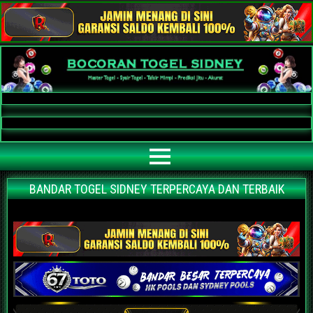
Bocoran Togel Sidney AKURAT
Bocoran angka jitu togel sidney paling akurat | prediksi situs agen bandar
togel sidney terpercaya | nomor main sidney | data keluaran sidney hari ini
BANDAR TOGEL SIDNEY TERPERCAYA DAN TERBAIK