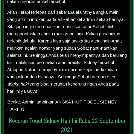
dalam menulis artikel tersebut.
Akan Tetapi terlepas dari seberapa akuratnya angka main
yang admin infokan pada artikel-artikel admin setiap harinya.
Kita juga ingin membagikan masukkan agar Sobat lebih
memprioritaskan angka main yang ingin Kalian pasangkan
terlebih dahulu. Karena bisa saja angka jitu yang ingin Anda
mainkan adalah nomor yang sudah Sobat nanti-nantikan
selama ini. Sehingga Anda telah menyimpannya dan berulang
kali melakukan pembelian atas prediksi Sidney tersebut.
Ataupun Kalian mempunyai mimpi dan kejadian-kejadian
yang diluar dari biasanya. Sehingga Sobat memperoleh
angka hoki
yang bisa merubah keberuntungan Anda pada
hari ini ya Guys.
Berikut Admin lampirkan ANGKA IKUT TOGEL SIDNEY
HARI INI
Bocoran Togel Sidney Hari Ini Rabu 22 September
2021