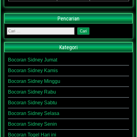
Pencarian
Kategori
Bocoran Sidney Jumat
Bocoran Sidney Kamis
Bocoran Sidney Minggu
Bocoran Sidney Rabu
Bocoran Sidney Sabtu
Bocoran Sidney Selasa
Bocoran Sidney Senin
Bocoran Togel Hari ini