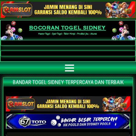
Bocoran Togel Sidney AKURAT
Bocoran angka jitu togel sidney paling akurat | prediksi situs agen bandar
togel sidney terpercaya | nomor main sidney | data keluaran sidney hari ini
BANDAR TOGEL SIDNEY TERPERCAYA DAN TERBAIK