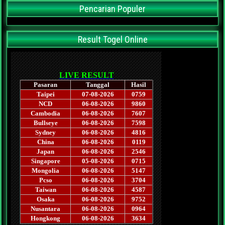
Pencarian Populer
Result Togel Online