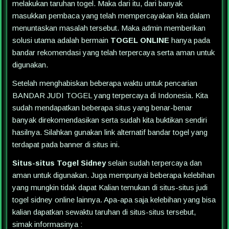
melakukan taruhan togel. Maka dari itu, dari banyak
masukkan pembaca yang telah mempercayakan kita dalam
menuntaskan masalah tersebut. Maka admin memberikan
solusi utama adalah bermain
TOGEL ONLINE
hanya pada
bandar rekomendasi yang telah terpercaya serta aman untuk
digunakan.
Setelah menghabiskan beberapa waktu untuk pencarian
BANDAR JUDI TOGEL yang terpercaya di Indonesia. Kita
sudah mendapatkan beberapa situs yang benar-benar
banyak direkomendasikan serta sudah kita buktikan sendiri
hasilnya. Silahkan gunakan link alternatif bandar togel yang
terdapat pada banner di situs ini.
Situs-situs Togel Sidney
selain sudah terpercaya dan
aman untuk digunakan. Juga mempunyai beberapa kelebihan
yang mungkin tidak dapat Kalian temukan di situs-situs judi
togel sidney online lainnya. Apa-apa saja kelebihan yang bisa
kalian dapatkan sewaktu taruhan di situs-situs tersebut,
simak informasinya :