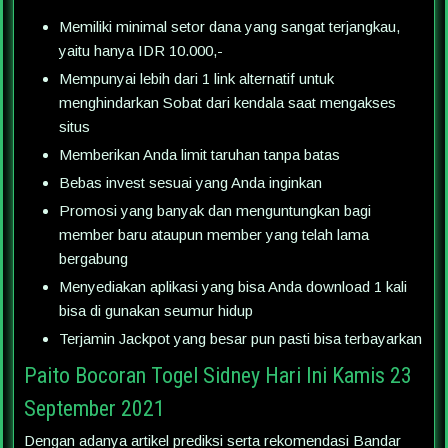
Memiliki minimal setor dana yang sangat terjangkau,
yaitu hanya IDR 10.000,-
Mempunyai lebih dari 1 link alternatif untuk
menghindarkan Sobat dari kendala saat mengakses
situs
Memberikan Anda limit taruhan tanpa batas
Bebas invest sesuai yang Anda inginkan
Promosi yang banyak dan menguntungkan bagi
member baru ataupun member yang telah lama
bergabung
Menyediakan aplikasi yang bisa Anda download 1 kali
bisa di gunakan seumur hidup
Terjamin Jackpot yang besar pun pasti bisa terbayarkan
Paito Bocoran Togel Sidney Hari Ini Kamis 23
September 2021
Dengan adanya artikel prediksi serta rekomendasi Bandar