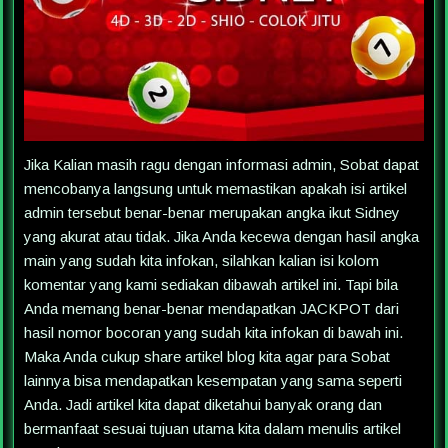
Jika Kalian masih ragu dengan informasi admin, Sobat dapat
mencobanya langsung untuk memastikan apakah isi artikel
admin tersebut benar-benar merupakan angka ikut Sidney
yang akurat atau tidak. Jika Anda kecewa dengan hasil angka
main yang sudah kita infokan, silahkan kalian isi kolom
komentar yang kami sediakan dibawah artikel ini. Tapi bila
Anda memang benar-benar mendapatkan JACKPOT dari
hasil nomor bocoran yang sudah kita infokan di bawah ini.
Maka Anda cukup share artikel blog kita agar para Sobat
lainnya bisa mendapatkan kesempatan yang sama seperti
Anda. Jadi artikel kita dapat diketahui banyak orang dan
bermanfaat sesuai tujuan utama kita dalam menulis artikel