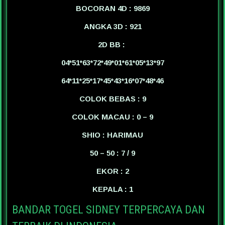
BOCORAN 4D : 9869
ANGKA 3D : 921
2D BB :
04*51*63*72*49*01*61*05*13*97
64*11*25*17*45*43*16*07*48*46
COLOK BEBAS : 9
COLOK MACAU : 0 – 9
SHIO : HARIMAU
50 – 50 : 7 / 9
EKOR : 2
KEPALA : 1
BANDAR TOGEL SIDNEY TERPERCAYA DAN