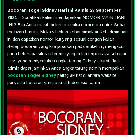
Bocoran Togel Sidney Hari Ini Kamis 23 September
2021
– Sudahkah kalian mendapatkan NOMOR MAIN HARI
INI? Bila Anda masih belum memiliki nomor jitu untuk Sobat
mainkan hari ini. Maka silahkan sobat simak artikel admin hari
ini dan dapatkan nomor ikut yang sesuai dengan kalian.
Setiap bocoran yang kita jabarkan pada artikel ini, mengacu
pada beberapa situs referensi yang telah terpercaya sebagai
situs yang menyediakan angka tarung Sidney akurat. Jadi
admin dapat jaminkan Anda angka tarung admin merupakan
bocoran Togel Sidney
paling akurat di antara website
penyedia bocoran yang ada di Indonesia saat ini.