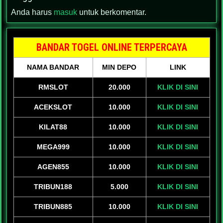
Anda harus
masuk
untuk berkomentar.
BANDAR TOGEL ONLINE TERPERCAYA
NAMA BANDAR
MIN DEPO
LINK
RMSLOT
20.000
KLIK DI SINI
ACEKSLOT
10.000
KLIK DI SINI
KILAT88
10.000
KLIK DI SINI
MEGA999
10.000
KLIK DI SINI
AGEN855
10.000
KLIK DI SINI
TRIBUN188
5.000
KLIK DI SINI
TRIBUN885
10.000
KLIK DI SINI