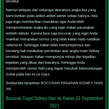
tersebut.
Namun terlepas dari seberapa akuratnya angka ikut yang
kami berikan pada artikel-artikel admin setiap harinya. Kita
juga ingin memberikan masukkan agar Anda lebih
memprioritaskan angka jitu yang ingin Kalian pasangkan
terlebih dahulu. Karena bisa saja bocoran yang ingin Anda
mainkan merupakan nomor yang telah kalian nanti-nantikan
selama ini. Sehingga Kalian telah menyimpannya dan
berulang kali melakukan pembelian atas angka main Sidney
tersebut. Ataupun Kalian mempunyai mimpi dan kejadian-
kejadian yang diluar dari biasanya. Sehingga Anda
memperoleh
nomor hoki
yang dapat merubah keberuntungan
Sobat pada hari ini ya Guys.
Berikut kita lampirkan BOCORAN PASARAN SIDNEY HARI
INI
Bocoran Togel Sidney Hari Ini Kamis 23 September
2021