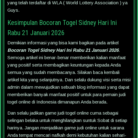
yang telah terdaftar di WLA ( World Lottery Association ) ya
Guys.
Kesimpulan Bocoran Togel Sidney Hari Ini
Rabu 21 Januari 2026
Demikian informasi yang bisa kami bagikan pada artikel
Bocoran Togel Sidney Hari Ini Rabu 21 Januari 2026
.
Semoga artikel ini benar-benar memberikan kalian manfaat
yang positif serta membagikan keuntungan kepada Anda
semua yang sudah membacanya. Silakan baca kembali
artikel kita yang selanjutnya. Dan selalu dukung visi serta misi
admin dalam mewujudkan sebuah blog informasi yang dapat
memberikan banyak manfaat positif untuk para pemain judi
togel online di Indonesia dimanapun Anda berada.
Dan selalu jadikan game judi togel online cuma sebagai
selingan belaka untuk menghilangkan suntuk Sobat di setiap
harinya. Jangan menjadikan game judi online untuk sarana
Anda tempat mencari nafkah demi kebutuhan kalian sehari-