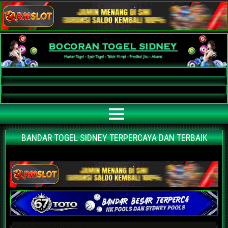
Bocoran Togel Sidney AKURAT
Bocoran angka jitu togel sidney paling akurat | prediksi situs agen bandar
togel sidney terpercaya | nomor main sidney | data keluaran sidney hari ini
BANDAR TOGEL SIDNEY TERPERCAYA DAN TERBAIK