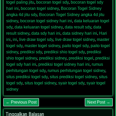
togel paling jitu
,
bocoran togel sdy
,
bocoran togel sdy
hari ini
,
bocoran togel sidney
,
Bocoran Togel Sidney
angka 4d jitu sdy
,
Bocoran Togel Sidney angka 4d jitu
sidney
,
bocoran togel sidney hari ini
,
data keluaran togel
sdy
,
data keluaran togel sidney
,
data result sdy
,
data
result sidney
,
data sdy hari ini
,
data sidney hari ini
,
Hari
ini
,
ini
,
live draw togel sdy
,
live draw togel sidney
,
master
togel sdy
,
master togel sidney
,
paito togel sdy
,
paito togel
sidney
,
prediksi sdy
,
prediksi shio togel sdy
,
prediksi
shio togel sidney
,
prediksi sidney
,
prediksi togel
,
prediksi
togel sdy hari ini
,
prediksi togel sidney hari ini
,
rumus
perhitungan togel sdy
,
rumus perhitungan togel sidney
,
situs prediksi togel sdy
,
situs prediksi togel sidney
,
situs
togel sdy
,
situs togel sidney
,
syair togel sdy
,
syair togel
sidney
← Previous Post
Next Post →
Tinggalkan Balasan