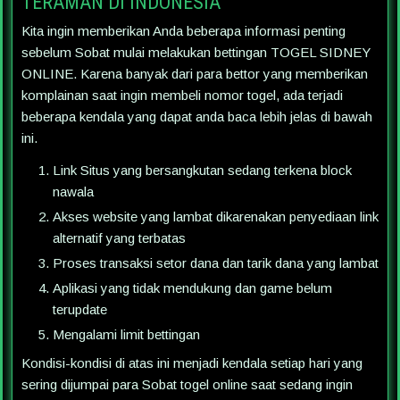
TERAMAN DI INDONESIA
Kita ingin memberikan Anda beberapa informasi penting
sebelum Sobat mulai melakukan bettingan TOGEL SIDNEY
ONLINE. Karena banyak dari para bettor yang memberikan
komplainan saat ingin membeli nomor togel, ada terjadi
beberapa kendala yang dapat anda baca lebih jelas di bawah
ini.
Link Situs yang bersangkutan sedang terkena block
nawala
Akses website yang lambat dikarenakan penyediaan link
alternatif yang terbatas
Proses transaksi setor dana dan tarik dana yang lambat
Aplikasi yang tidak mendukung dan game belum
terupdate
Mengalami limit bettingan
Kondisi-kondisi di atas ini menjadi kendala setiap hari yang
sering dijumpai para Sobat togel online saat sedang ingin