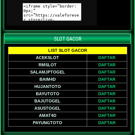
SLOT GACOR
LIST SLOT GACOR
ACEKSLOT
DAFTAR
RMSLOT
DAFTAR
SALAMJPTOGEL
DAFTAR
BAIM4D
DAFTAR
HUJANTOTO
DAFTAR
BAYUTOTO
DAFTAR
BAJUTOGEL
DAFTAR
ASUSTOGEL
DAFTAR
AMAT4D
DAFTAR
PAYUNGTOTO
DAFTAR