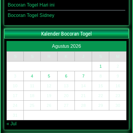
Bocoran Togel Hari ini
Bocoran Togel Sidney
Kalender Bocoran Togel
Agustus 2026
S
S
R
K
J
S
M
1
2
3
4
5
6
7
8
9
10
11
12
13
14
15
16
17
18
19
20
21
22
23
24
25
26
27
28
29
30
31
« Jul