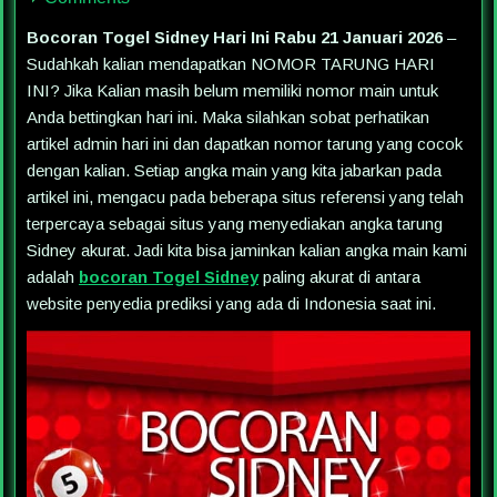
Bocoran Togel Sidney Hari Ini Rabu 21 Januari 2026
–
Sudahkah kalian mendapatkan NOMOR TARUNG HARI
INI? Jika Kalian masih belum memiliki nomor main untuk
Anda bettingkan hari ini. Maka silahkan sobat perhatikan
artikel admin hari ini dan dapatkan nomor tarung yang cocok
dengan kalian. Setiap angka main yang kita jabarkan pada
artikel ini, mengacu pada beberapa situs referensi yang telah
terpercaya sebagai situs yang menyediakan angka tarung
Sidney akurat. Jadi kita bisa jaminkan kalian angka main kami
adalah
bocoran Togel Sidney
paling akurat di antara
website penyedia prediksi yang ada di Indonesia saat ini.