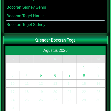
Bocoran Sidney Senin
Bocoran Togel Hari ini
Bocoran Togel Sidney
Kalender Bocoran Togel
Agustus 2026
S
S
R
K
J
S
M
1
2
3
4
5
6
7
8
9
10
11
12
13
14
15
16
17
18
19
20
21
22
23
24
25
26
27
28
29
30
31