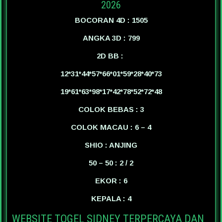
2026
BOCORAN 4D : 1505
ANGKA 3D : 799
2D BB :
12*31*44*57*66*01*59*28*40*73
19*61*63*98*17*42*78*52*72*48
COLOK BEBAS : 3
COLOK MACAU : 6 – 4
SHIO : ANJING
50 – 50 : 2 / 2
EKOR : 6
KEPALA : 4
WEBSITE TOGEL SIDNEY TERPERCAYA DAN