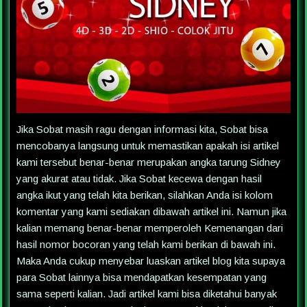
Jika Sobat masih ragu dengan informasi kita, Sobat bisa
mencobanya langsung untuk memastikan apakah isi artikel
kami tersebut benar-benar merupakan angka tarung Sidney
yang akurat atau tidak. Jika Sobat kecewa dengan hasil
angka ikut yang telah kita berikan, silahkan Anda isi kolom
komentar yang kami sediakan dibawah artikel ini. Namun jika
kalian memang benar-benar memperoleh Kemenangan dari
hasil nomor bocoran yang telah kami berikan di bawah ini.
Maka Anda cukup menyebar luaskan artikel blog kita supaya
para Sobat lainnya bisa mendapatkan kesempatan yang
sama seperti kalian. Jadi artikel kami bisa diketahui banyak