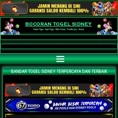
Bocoran Togel Sidney AKURAT
Bocoran angka jitu togel sidney paling akurat | prediksi situs agen bandar
togel sidney terpercaya | nomor main sidney | data keluaran sidney hari ini
BANDAR TOGEL SIDNEY TERPERCAYA DAN TERBAIK