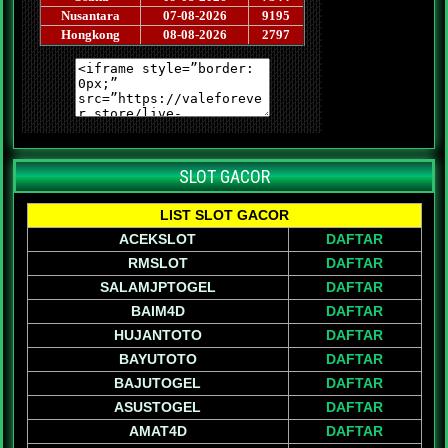
SLOT GACOR
LIST SLOT GACOR
ACEKSLOT
DAFTAR
RMSLOT
DAFTAR
SALAMJPTOGEL
DAFTAR
BAIM4D
DAFTAR
HUJANTOTO
DAFTAR
BAYUTOTO
DAFTAR
BAJUTOGEL
DAFTAR
ASUSTOGEL
DAFTAR
AMAT4D
DAFTAR