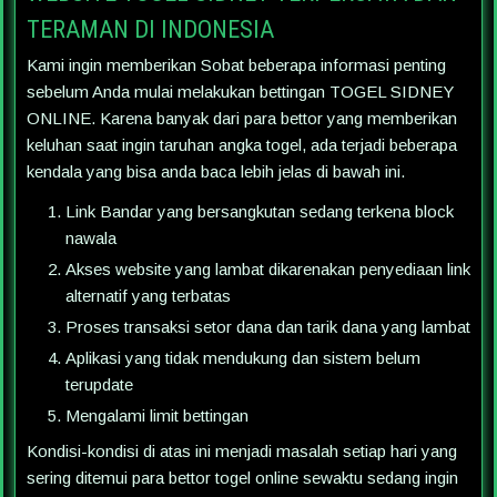
TERAMAN DI INDONESIA
Kami ingin memberikan Sobat beberapa informasi penting
sebelum Anda mulai melakukan bettingan TOGEL SIDNEY
ONLINE. Karena banyak dari para bettor yang memberikan
keluhan saat ingin taruhan angka togel, ada terjadi beberapa
kendala yang bisa anda baca lebih jelas di bawah ini.
Link Bandar yang bersangkutan sedang terkena block
nawala
Akses website yang lambat dikarenakan penyediaan link
alternatif yang terbatas
Proses transaksi setor dana dan tarik dana yang lambat
Aplikasi yang tidak mendukung dan sistem belum
terupdate
Mengalami limit bettingan
Kondisi-kondisi di atas ini menjadi masalah setiap hari yang
sering ditemui para bettor togel online sewaktu sedang ingin