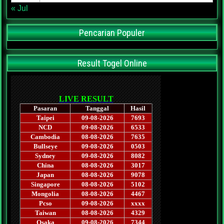
« Jul
Pencarian Populer
Result Togel Online