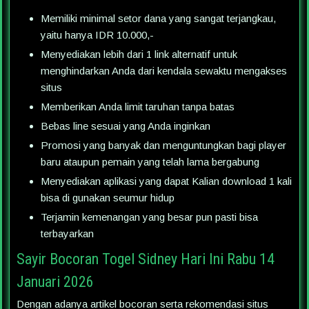
Memiliki minimal setor dana yang sangat terjangkau,
yaitu hanya IDR 10.000,-
Menyediakan lebih dari 1 link alternatif untuk
menghindarkan Anda dari kendala sewaktu mengakses
situs
Memberikan Anda limit taruhan tanpa batas
Bebas line sesuai yang Anda inginkan
Promosi yang banyak dan menguntungkan bagi player
baru ataupun pemain yang telah lama bergabung
Menyediakan aplikasi yang dapat Kalian download 1 kali
bisa di gunakan seumur hidup
Terjamin kemenangan yang besar pun pasti bisa
terbayarkan
Sayir Bocoran Togel Sidney Hari Ini Rabu 14
Januari 2026
Dengan adanya artikel bocoran serta rekomendasi situs