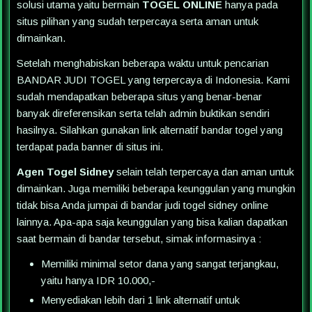
solusi utama yaitu bermain
TOGEL ONLINE
hanya pada
situs pilihan yang sudah terpercaya serta aman untuk
dimainkan.
Setelah menghabiskan beberapa waktu untuk pencarian
BANDAR JUDI TOGEL yang terpercaya di Indonesia. Kami
sudah mendapatkan beberapa situs yang benar-benar
banyak direferensikan serta telah admin buktikan sendiri
hasilnya. Silahkan gunakan link alternatif bandar togel yang
terdapat pada banner di situs ini.
Agen Togel Sidney
selain telah terpercaya dan aman untuk
dimainkan. Juga memiliki beberapa keunggulan yang mungkin
tidak bisa Anda jumpai di bandar judi togel sidney online
lainnya. Apa-apa saja keunggulan yang bisa kalian dapatkan
saat bermain di bandar tersebut, simak informasinya :
Memiliki minimal setor dana yang sangat terjangkau,
yaitu hanya IDR 10.000,-
Menyediakan lebih dari 1 link alternatif untuk