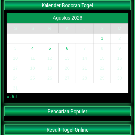
Kalender Bocoran Togel
Agustus 2026
S
S
R
K
J
S
M
1
2
3
4
5
6
7
8
9
10
11
12
13
14
15
16
17
18
19
20
21
22
23
24
25
26
27
28
29
30
31
« Jul
Pencarian Populer
Result Togel Online