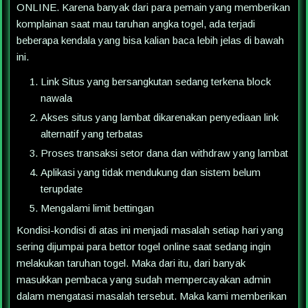
ONLINE. Karena banyak dari para pemain yang memberikan
komplainan saat mau taruhan angka togel, ada terjadi
beberapa kendala yang bisa kalian baca lebih jelas di bawah
ini.
Link Situs yang bersangkutan sedang terkena block
nawala
Akses situs yang lambat dikarenakan penyediaan link
alternatif yang terbatas
Proses transaksi setor dana dan withdraw yang lambat
Aplikasi yang tidak mendukung dan sistem belum
terupdate
Mengalami limit bettingan
Kondisi-kondisi di atas ini menjadi masalah setiap hari yang
sering dijumpai para bettor togel online saat sedang ingin
melakukan taruhan togel. Maka dari itu, dari banyak
masukkan pembaca yang sudah mempercayakan admin
dalam mengatasi masalah tersebut. Maka kami memberikan