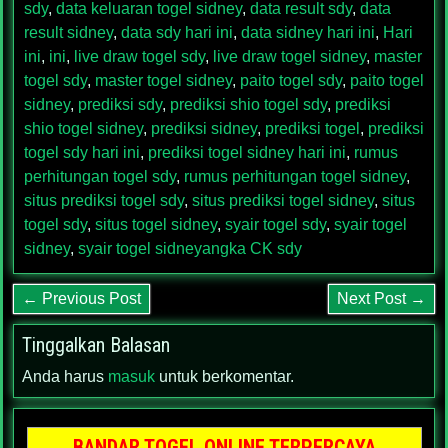
sdy
,
data keluaran togel sidney
,
data result sdy
,
data
result sidney
,
data sdy hari ini
,
data sidney hari ini
,
Hari
ini
,
ini
,
live draw togel sdy
,
live draw togel sidney
,
master
togel sdy
,
master togel sidney
,
paito togel sdy
,
paito togel
sidney
,
prediksi sdy
,
prediksi shio togel sdy
,
prediksi
shio togel sidney
,
prediksi sidney
,
prediksi togel
,
prediksi
togel sdy hari ini
,
prediksi togel sidney hari ini
,
rumus
perhitungan togel sdy
,
rumus perhitungan togel sidney
,
situs prediksi togel sdy
,
situs prediksi togel sidney
,
situs
togel sdy
,
situs togel sidney
,
syair togel sdy
,
syair togel
sidney
,
syair togel sidneyangka CK sdy
← Previous Post
Next Post →
Tinggalkan Balasan
Anda harus
masuk
untuk berkomentar.
BANDAR TOGEL ONLINE TERPERCAYA