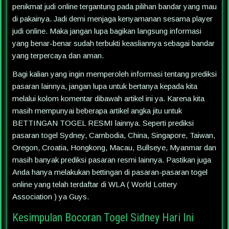
penikmat judi online tergantung pada pilihan bandar yang mau
di pakainya. Jadi demi menjaga kenyamanan sesama player
judi online. Maka jangan lupa bagikan langsung informasi
yang benar-benar sudah terbukti keasliannya sebagai bandar
yang terpercaya dan aman.
Bagi kalian yang ingin memperoleh informasi tentang prediksi
pasaran lainnya, jangan lupa untuk bertanya kepada kita
melalui kolom komentar dibawah artikel ini ya. Karena kita
masih mempunyai beberapa artikel angka jitu untuk
BETTINGAN TOGEL RESMI lainnya. Seperti prediksi
pasaran togel Sydney, Cambodia, China, Singapore, Taiwan,
Oregon, Croatia, Hongkong, Macau, Bullseye, Myanmar dan
masih banyak prediksi pasaran resmi lainnya. Pastikan juga
Anda hanya melakukan bettingan di pasaran-pasaran togel
online yang telah terdaftar di WLA ( World Lottery
Association ) ya Guys.
Kesimpulan Bocoran Togel Sidney Hari Ini