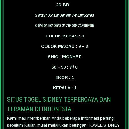
2D BB :
38*13*05*18*09*88*74*19*52*93
06*60*53*05*32*79*08*71*66*95
COLOK BEBAS : 3
COLOK MACAU : 9 – 2
SHIO : MONYET
50 – 50 : 7 / 8
EKOR : 1
KEPALA : 1
SITUS TOGEL SIDNEY TERPERCAYA DAN
TERAMAN DI INDONESIA
Kami mau memberikan Anda beberapa informasi penting
sebelum Kalian mulai melakukan bettingan TOGEL SIDNEY