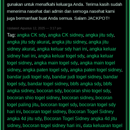
gunakan untuk menafkahi keluarga Anda. Terima kasih sudah
menerima nasehat dari admin dan semoga nasehat kami
juga bermanfaat buat Anda semua. Salam JACKPOT!
Updated: Agustus 12, 2025 — 3:17 pm
Tag:
angka CK sdy
,
angka CK sidney
,
angka jitu sdy
,
angka jitu sdy akurat
,
angka jitu sidney
,
angka jitu
sidney akurat
,
angka keluar sdy hari ini
,
angka keluar
sidney hari ini
,
angka keluar togel sdy
,
angka keluar
togel sidney
,
angka main togel sdy
,
angka main togel
sidney
,
angka paten togel sdy
,
angka paten togel sidney
,
bandar judi togel sdy
,
bandar judi togel sidney
,
bandar
togel sdy
,
bandar togel sidney
,
bbfs angka sdy
,
bbfs
angka sidney
,
bocoran sdy
,
bocoran shio togel sdy
,
bocoran shio togel sidney
,
bocoran sidney
,
bocoran
togel paling jitu
,
bocoran togel sdy
,
bocoran togel sdy
hari ini
,
bocoran togel sidney
,
Bocoran Togel Sidney
angka 4d jitu sdy
,
Bocoran Togel Sidney angka 4d jitu
sidney
,
bocoran togel sidney hari ini
,
data keluaran togel