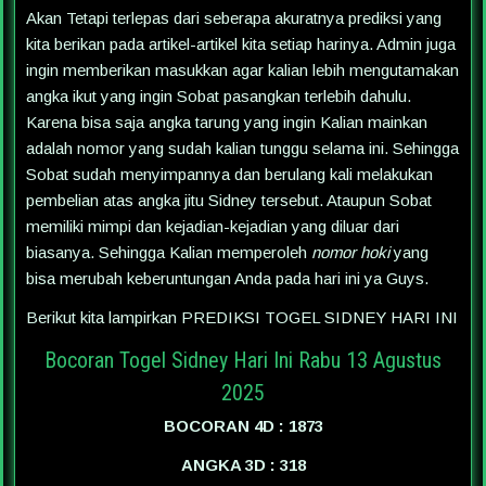
Akan Tetapi terlepas dari seberapa akuratnya prediksi yang
kita berikan pada artikel-artikel kita setiap harinya. Admin juga
ingin memberikan masukkan agar kalian lebih mengutamakan
angka ikut yang ingin Sobat pasangkan terlebih dahulu.
Karena bisa saja angka tarung yang ingin Kalian mainkan
adalah nomor yang sudah kalian tunggu selama ini. Sehingga
Sobat sudah menyimpannya dan berulang kali melakukan
pembelian atas angka jitu Sidney tersebut. Ataupun Sobat
memiliki mimpi dan kejadian-kejadian yang diluar dari
biasanya. Sehingga Kalian memperoleh
nomor hoki
yang
bisa merubah keberuntungan Anda pada hari ini ya Guys.
Berikut kita lampirkan PREDIKSI TOGEL SIDNEY HARI INI
Bocoran Togel Sidney Hari Ini Rabu 13 Agustus
2025
BOCORAN 4D : 1873
ANGKA 3D : 318