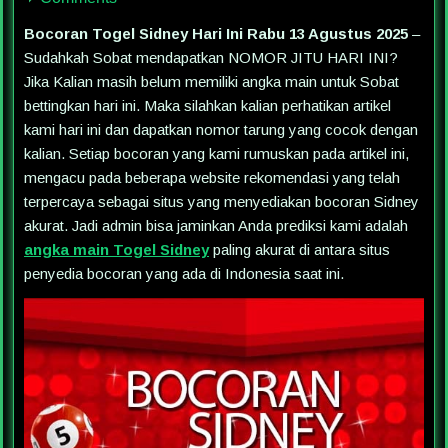
Bocoran Togel Sidney Hari Ini Rabu 13 Agustus 2025
–
Sudahkah Sobat mendapatkan NOMOR JITU HARI INI?
Jika Kalian masih belum memiliki angka main untuk Sobat
bettingkan hari ini. Maka silahkan kalian perhatikan artikel
kami hari ini dan dapatkan nomor tarung yang cocok dengan
kalian. Setiap bocoran yang kami rumuskan pada artikel ini,
mengacu pada beberapa website rekomendasi yang telah
terpercaya sebagai situs yang menyediakan bocoran Sidney
akurat. Jadi admin bisa jaminkan Anda prediksi kami adalah
angka main Togel Sidney
paling akurat di antara situs
penyedia bocoran yang ada di Indonesia saat ini.