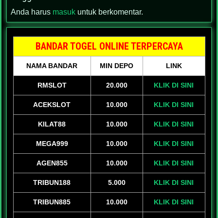
Anda harus
masuk
untuk berkomentar.
BANDAR TOGEL ONLINE TERPERCAYA
NAMA BANDAR
MIN DEPO
LINK
RMSLOT
20.000
KLIK DI SINI
ACEKSLOT
10.000
KLIK DI SINI
KILAT88
10.000
KLIK DI SINI
MEGA999
10.000
KLIK DI SINI
AGEN855
10.000
KLIK DI SINI
TRIBUN188
5.000
KLIK DI SINI
TRIBUN885
10.000
KLIK DI SINI