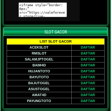
SLOT GACOR
LIST SLOT GACOR
ACEKSLOT
DAFTAR
RMSLOT
DAFTAR
SALAMJPTOGEL
DAFTAR
BAIM4D
DAFTAR
HUJANTOTO
DAFTAR
BAYUTOTO
DAFTAR
BAJUTOGEL
DAFTAR
ASUSTOGEL
DAFTAR
AMAT4D
DAFTAR
PAYUNGTOTO
DAFTAR