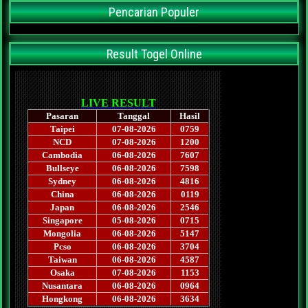
Pencarian Populer
Result Togel Online