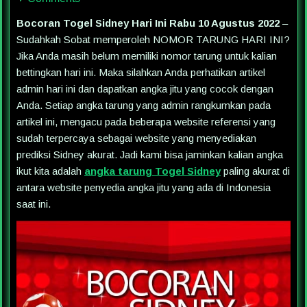
Bocoran Togel Sidney Hari Ini Rabu 10 Agustus 2022
–
Sudahkah Sobat memperoleh NOMOR TARUNG HARI INI?
Jika Anda masih belum memiliki nomor tarung untuk kalian
bettingkan hari ini. Maka silahkan Anda perhatikan artikel
admin hari ini dan dapatkan angka jitu yang cocok dengan
Anda. Setiap angka tarung yang admin rangkumkan pada
artikel ini, mengacu pada beberapa website referensi yang
sudah terpercaya sebagai website yang menyediakan
prediksi Sidney akurat. Jadi kami bisa jaminkan kalian angka
ikut kita adalah
angka tarung Togel Sidney
paling akurat di
antara website penyedia angka jitu yang ada di Indonesia
saat ini.