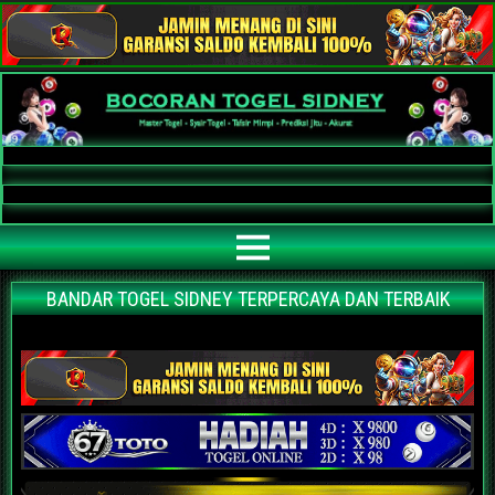
Bocoran Togel Sidney AKURAT
Bocoran angka jitu togel sidney paling akurat | prediksi situs agen bandar
togel sidney terpercaya | nomor main sidney | data keluaran sidney hari ini
BANDAR TOGEL SIDNEY TERPERCAYA DAN TERBAIK