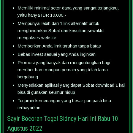
Memiliki minimal setor dana yang sangat terjangkau,
yaitu hanya IDR 10.000,-
Mempunyai lebih dari 1 link alternatif untuk
menghindarkan Sobat dari kesulitan sewaktu
mengakses website
Memberikan Anda limit taruhan tanpa batas
Bebas invest sesuai yang Anda inginkan
Promosi yang banyak dan menguntungkan bagi
member baru maupun pemain yang telah lama
bergabung
Menyediakan aplikasi yang dapat Sobat download 1 kali
bisa di gunakan seumur hidup
Terjamin kemenangan yang besar pun pasti bisa
terbayarkan
Sayir Bocoran Togel Sidney Hari Ini Rabu 10
Agustus 2022