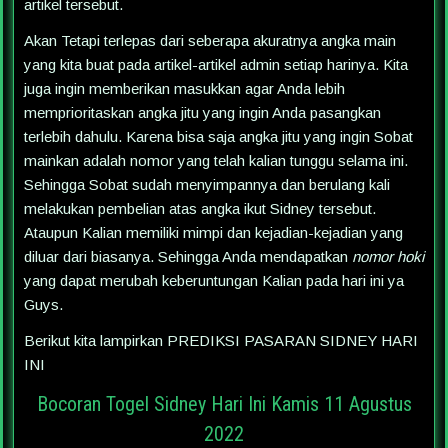
artikel tersebut.
Akan Tetapi terlepas dari seberapa akuratnya angka main
yang kita buat pada artikel-artikel admin setiap harinya. Kita
juga ingin memberikan masukkan agar Anda lebih
memprioritaskan angka jitu yang ingin Anda pasangkan
terlebih dahulu. Karena bisa saja angka jitu yang ingin Sobat
mainkan adalah nomor yang telah kalian tunggu selama ini.
Sehingga Sobat sudah menyimpannya dan berulang kali
melakukan pembelian atas angka ikut Sidney tersebut.
Ataupun Kalian memiliki mimpi dan kejadian-kejadian yang
diluar dari biasanya. Sehingga Anda mendapatkan
nomor hoki
yang dapat merubah keberuntungan Kalian pada hari ini ya
Guys.
Berikut kita lampirkan PREDIKSI PASARAN SIDNEY HARI
INI
Bocoran Togel Sidney Hari Ini Kamis 11 Agustus
2022