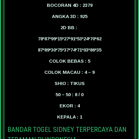
BOCORAN 4D : 2379
ANGKA 3D : 925
2D BB :
78*87*99*15*27*91*53*24*70*62
87*89*30*75*37*74*71*03*86*35
COLOK BEBAS : 5
COLOK MACAU : 4 – 9
SHIO : TIKUS
50 – 50 : 8 / 0
EKOR : 4
KEPALA : 1
BANDAR TOGEL SIDNEY TERPERCAYA DAN