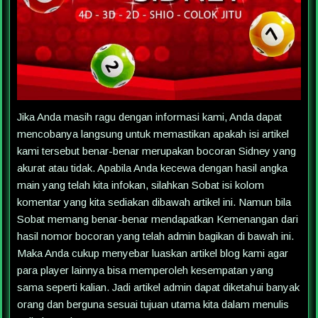
Jika Anda masih ragu dengan informasi kami, Anda dapat
mencobanya langsung untuk memastikan apakah isi artikel
kami tersebut benar-benar merupakan bocoran Sidney yang
akurat atau tidak. Apabila Anda kecewa dengan hasil angka
main yang telah kita infokan, silahkan Sobat isi kolom
komentar yang kita sediakan dibawah artikel ini. Namun bila
Sobat memang benar-benar mendapatkan Kemenangan dari
hasil nomor bocoran yang telah admin bagikan di bawah ini.
Maka Anda cukup menyebar luaskan artikel blog kami agar
para player lainnya bisa memperoleh kesempatan yang
sama seperti kalian. Jadi artikel admin dapat diketahui banyak
orang dan berguna sesuai tujuan utama kita dalam menulis