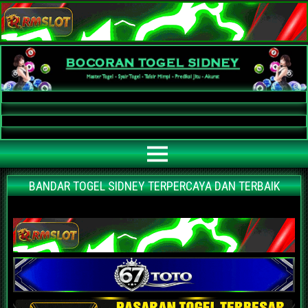
Bocoran Togel Sidney AKURAT
Bocoran angka jitu togel sidney paling akurat | prediksi situs agen bandar
togel sidney terpercaya | nomor main sidney | data keluaran sidney hari ini
BANDAR TOGEL SIDNEY TERPERCAYA DAN TERBAIK