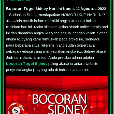
Bocoran Togel Sidney Hari Ini Kamis 11 Agustus 2022
– Sudahkah Sobat mendapatkan NOMOR IKUT HARI INI?
Jika Anda masih belum memiliki angka jitu untuk kalian
mainkan hari ini. Maka silahkan kalian simak artikel admin hari
ini dan dapatkan angka ikut yang sesuai dengan kalian. Setiap
angka ikut yang kami rumuskan pada artikel ini, mengacu
pada beberapa situs referensi yang sudah terpercaya
sebagai website yang menyediakan angka ikut Sidney akurat.
Jadi kami dapat jaminkan Anda prediksi admin adalah
bocoran Togel Sidney
paling akurat di antara website
penyedia angka jitu yang ada di Indonesia saat ini.