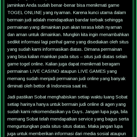
jaminkan Anda sudah benar-benar bisa menikmati game
TOGEL ONLINE yang nyaman. Karena kunci utama dalam
bermain judi adalah mendapatkan bandar terbaik sehingga
permainan yang dimainkan pun akan terasa lebih nyaman
dan aman untuk dimainkan. Mungkin kita ingin menambahkan
sedikit informasi lagi perihal game yang disediakan oleh situs
yang sudah kami informasikan diatas. Dimana permainan
yang bisa kalian mainkan pada situs – situs judi diatas selain
game togel online. Kalian juga dapat menikmati beragam
permainan LIVE CASINO ataupun LIVE GAMES yang
memang sudah menjadi permainan judi online yang banyak
diminati oleh bettor di Indonesia saat ini.
Jadi pastikan Sobat menghabiskan setiap waktu luang Sobat
setiap harinya hanya untuk bermain judi online di agen yang
sudah kami rekomendasikan ya Guys. Jangan lupa juga, bila
memang Sobat telah mendapatkan service yang bagus serta
menguntungkan pada situs-situs diatas. Maka jangan lupa
juga untuk memberikan informasi dari media sosial ataupun