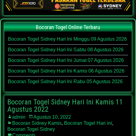
Bocoran Togel Online Terbaru
Bocoran Togel Sidney Hari Ini Minggu 09 Agustus 2026
Bocoran Togel Sidney Hari Ini Sabtu 08 Agustus 2026
Bocoran Togel Sidney Hari Ini Jumat 07 Agustus 2026
Bocoran Togel Sidney Hari Ini Kamis 06 Agustus 2026
Bocoran Togel Sidney Hari Ini Rabu 05 Agustus 2026
Bocoran Togel Sidney Hari Ini Kamis 11
Agustus 2022
admin
Agustus 10, 2022
Bocoran Sidney Kamis
,
Bocoran Togel Hari ini
,
Bocoran Togel Sidney
Comments