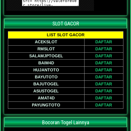
SLOT GACOR
LIST SLOT GACOR
ACEKSLOT
DAFTAR
RMSLOT
DAFTAR
SALAMJPTOGEL
DAFTAR
BAIM4D
DAFTAR
HUJANTOTO
DAFTAR
BAYUTOTO
DAFTAR
BAJUTOGEL
DAFTAR
ASUSTOGEL
DAFTAR
AMAT4D
DAFTAR
PAYUNGTOTO
DAFTAR
Bocoran Togel Lainnya