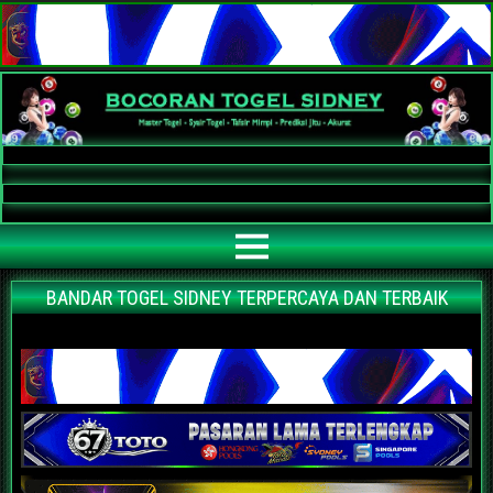
Bocoran Togel Sidney AKURAT
Bocoran angka jitu togel sidney paling akurat | prediksi situs agen bandar
togel sidney terpercaya | nomor main sidney | data keluaran sidney hari ini
BANDAR TOGEL SIDNEY TERPERCAYA DAN TERBAIK