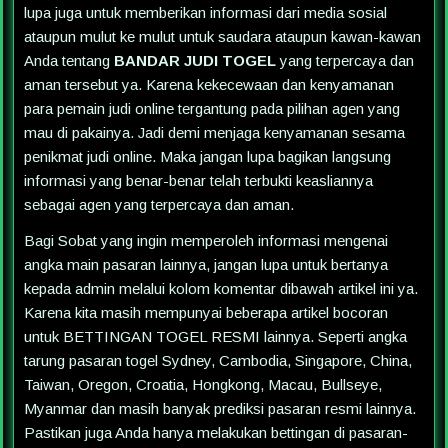
lupa juga untuk memberikan informasi dari media sosial
ataupun mulut ke mulut untuk saudara ataupun kawan-kawan
Anda tentang
BANDAR JUDI TOGEL
yang terpercaya dan
aman tersebut ya. Karena kekecewaan dan kenyamanan
para pemain judi online tergantung pada pilihan agen yang
mau di pakainya. Jadi demi menjaga kenyamanan sesama
penikmat judi online. Maka jangan lupa bagikan langsung
informasi yang benar-benar telah terbukti keasliannya
sebagai agen yang terpercaya dan aman.
Bagi Sobat yang ingin memperoleh informasi mengenai
angka main pasaran lainnya, jangan lupa untuk bertanya
kepada admin melalui kolom komentar dibawah artikel ini ya.
Karena kita masih mempunyai beberapa artikel bocoran
untuk BETTINGAN TOGEL RESMI lainnya. Seperti angka
tarung pasaran togel Sydney, Cambodia, Singapore, China,
Taiwan, Oregon, Croatia, Hongkong, Macau, Bullseye,
Myanmar dan masih banyak prediksi pasaran resmi lainnya.
Pastikan juga Anda hanya melakukan bettingan di pasaran-