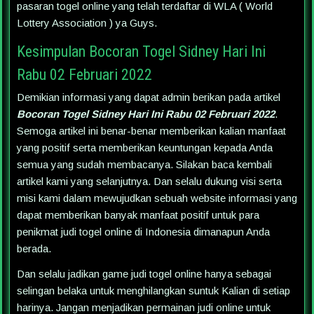
pasaran togel online yang telah terdaftar di WLA ( World
Lottery Association ) ya Guys.
Kesimpulan Bocoran Togel Sidney Hari Ini
Rabu 02 Februari 2022
Demikian informasi yang dapat admin berikan pada artikel
Bocoran Togel Sidney Hari Ini Rabu 02 Februari 2022
.
Semoga artikel ini benar-benar memberikan kalian manfaat
yang positif serta memberikan keuntungan kepada Anda
semua yang sudah membacanya. Silakan baca kembali
artikel kami yang selanjutnya. Dan selalu dukung visi serta
misi kami dalam mewujudkan sebuah website informasi yang
dapat memberikan banyak manfaat positif untuk para
penikmat judi togel online di Indonesia dimanapun Anda
berada.
Dan selalu jadikan game judi togel online hanya sebagai
selingan belaka untuk menghilangkan suntuk Kalian di setiap
harinya. Jangan menjadikan permainan judi online untuk