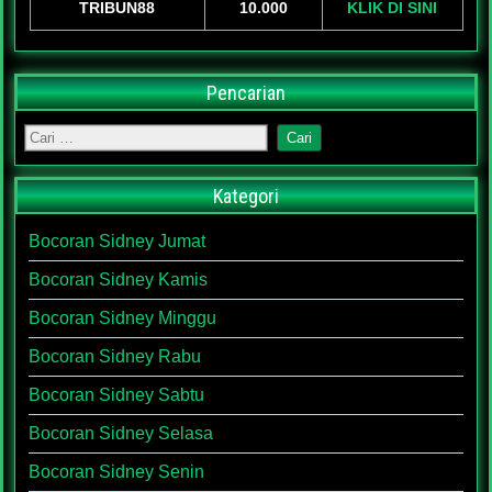
TRIBUN88
10.000
KLIK DI SINI
Pencarian
Kategori
Bocoran Sidney Jumat
Bocoran Sidney Kamis
Bocoran Sidney Minggu
Bocoran Sidney Rabu
Bocoran Sidney Sabtu
Bocoran Sidney Selasa
Bocoran Sidney Senin