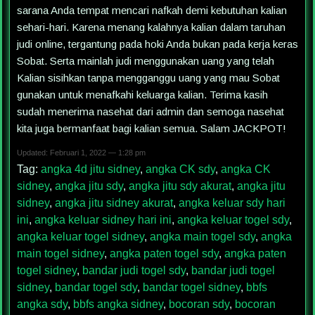
sarana Anda tempat mencari nafkah demi kebutuhan kalian
sehari-hari. Karena menang kalahnya kalian dalam taruhan
judi online, tergantung pada hoki Anda bukan pada kerja keras
Sobat. Serta mainlah judi menggunakan uang yang telah
Kalian sisihkan tanpa mengganggu uang yang mau Sobat
gunakan untuk menafkahi keluarga kalian. Terima kasih
sudah menerima nasehat dari admin dan semoga nasehat
kita juga bermanfaat bagi kalian semua. Salam JACKPOT!
Updated: Februari 1, 2022 — 1:28 pm
Tag:
angka 4d jitu sidney
,
angka CK sdy
,
angka CK
sidney
,
angka jitu sdy
,
angka jitu sdy akurat
,
angka jitu
sidney
,
angka jitu sidney akurat
,
angka keluar sdy hari
ini
,
angka keluar sidney hari ini
,
angka keluar togel sdy
,
angka keluar togel sidney
,
angka main togel sdy
,
angka
main togel sidney
,
angka paten togel sdy
,
angka paten
togel sidney
,
bandar judi togel sdy
,
bandar judi togel
sidney
,
bandar togel sdy
,
bandar togel sidney
,
bbfs
angka sdy
,
bbfs angka sidney
,
bocoran sdy
,
bocoran