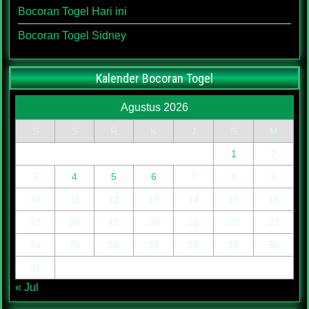
Bocoran Togel Hari ini
Bocoran Togel Sidney
Kalender Bocoran Togel
Agustus 2026
S
S
R
K
J
S
M
1
2
3
4
5
6
7
8
9
10
11
12
13
14
15
16
17
18
19
20
21
22
23
24
25
26
27
28
29
30
31
« Jul