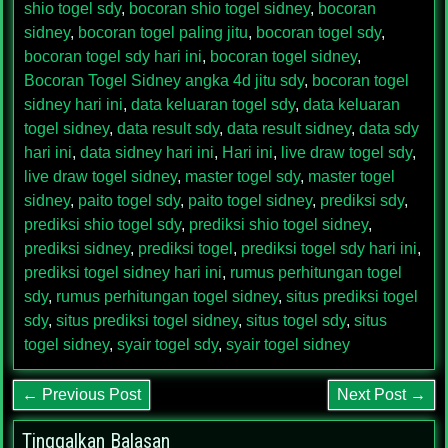
shio togel sdy
,
bocoran shio togel sidney
,
bocoran
sidney
,
bocoran togel paling jitu
,
bocoran togel sdy
,
bocoran togel sdy hari ini
,
bocoran togel sidney
,
Bocoran Togel Sidney angka 4d jitu sdy
,
bocoran togel
sidney hari ini
,
data keluaran togel sdy
,
data keluaran
togel sidney
,
data result sdy
,
data result sidney
,
data sdy
hari ini
,
data sidney hari ini
,
Hari ini
,
live draw togel sdy
,
live draw togel sidney
,
master togel sdy
,
master togel
sidney
,
paito togel sdy
,
paito togel sidney
,
prediksi sdy
,
prediksi shio togel sdy
,
prediksi shio togel sidney
,
prediksi sidney
,
prediksi togel
,
prediksi togel sdy hari ini
,
prediksi togel sidney hari ini
,
rumus perhitungan togel
sdy
,
rumus perhitungan togel sidney
,
situs prediksi togel
sdy
,
situs prediksi togel sidney
,
situs togel sdy
,
situs
togel sidney
,
syair togel sdy
,
syair togel sidney
← Previous Post
Next Post →
Tinggalkan Balasan