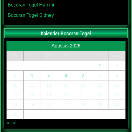
Bocoran Togel Hari ini
Bocoran Togel Sidney
Kalender Bocoran Togel
Agustus 2026
S
S
R
K
J
S
M
1
2
3
4
5
6
7
8
9
10
11
12
13
14
15
16
17
18
19
20
21
22
23
24
25
26
27
28
29
30
31
« Jul