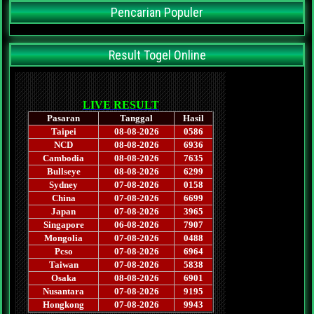
Pencarian Populer
Result Togel Online