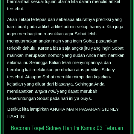
bermanfaat sesuai tujuan utama kita dalam menulis artikel
tersebut.
Akan Tetapi terlepas dari seberapa akuratnya prediksi yang
kami buat pada artikel-artikel admin setiap harinya. Kita juga
ingin membagikan masukkan agar Sobat lebih
mengutamakan angka main yang ingin Sobat pasangkan
terlebih dahulu. Karena bisa saja angka jitu yang ingin Sobat
mainkan merupakan nomor yang sudah Anda nanti-nantikan
selama ini. Sehingga Kalian telah menyimpannya dan
berulang kali melakukan pembelian atas prediksi Sidney
tersebut. Ataupun Sobat memiliki mimpi dan kejadian-
kejadian yang diluar dari biasanya. Sehingga Anda
mendapatkan
angka hoki
yang dapat merubah
keberuntungan Sobat pada hari ini ya Guys.
Berikut kita lampirkan ANGKA MAIN PASARAN SIDNEY
HARI INI
Bocoran Togel Sidney Hari Ini Kamis 03 Februari