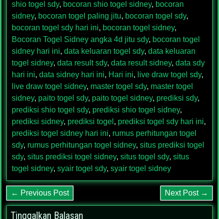
shio togel sdy
,
bocoran shio togel sidney
,
bocoran
sidney
,
bocoran togel paling jitu
,
bocoran togel sdy
,
bocoran togel sdy hari ini
,
bocoran togel sidney
,
Bocoran Togel Sidney angka 4d jitu sdy
,
bocoran togel
sidney hari ini
,
data keluaran togel sdy
,
data keluaran
togel sidney
,
data result sdy
,
data result sidney
,
data sdy
hari ini
,
data sidney hari ini
,
Hari ini
,
live draw togel sdy
,
live draw togel sidney
,
master togel sdy
,
master togel
sidney
,
paito togel sdy
,
paito togel sidney
,
prediksi sdy
,
prediksi shio togel sdy
,
prediksi shio togel sidney
,
prediksi sidney
,
prediksi togel
,
prediksi togel sdy hari ini
,
prediksi togel sidney hari ini
,
rumus perhitungan togel
sdy
,
rumus perhitungan togel sidney
,
situs prediksi togel
sdy
,
situs prediksi togel sidney
,
situs togel sdy
,
situs
togel sidney
,
syair togel sdy
,
syair togel sidney
← Previous Post
Next Post →
Tinggalkan Balasan