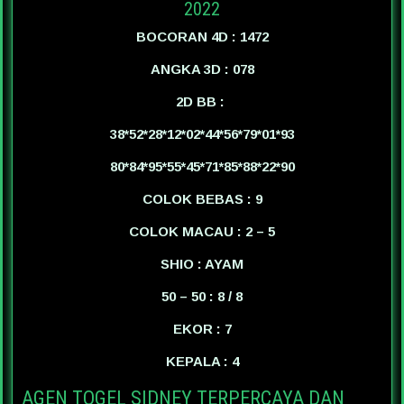
2022
BOCORAN 4D : 1472
ANGKA 3D : 078
2D BB :
38*52*28*12*02*44*56*79*01*93
80*84*95*55*45*71*85*88*22*90
COLOK BEBAS : 9
COLOK MACAU : 2 – 5
SHIO : AYAM
50 – 50 : 8 / 8
EKOR : 7
KEPALA : 4
AGEN TOGEL SIDNEY TERPERCAYA DAN