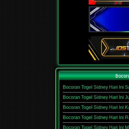
Bocora
Bocoran Togel Sidney Hari Ini 
Bocoran Togel Sidney Hari Ini 
Bocoran Togel Sidney Hari Ini 
Bocoran Togel Sidney Hari Ini 
Bocoran Togel Sidney Hari Ini 