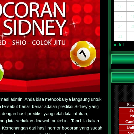
10
1
17
1
24
2
31
« Jul
ormasi admin, Anda bisa mencobanya langsung untuk
n tersebut benar-benar adalah prediksi Sidney yang
a dengan hasil prediksi yang telah kita infokan,
g kita sediakan dibawah artikel ini. Tapi bila kalian
Kemenangan dari hasil nomor bocoran yang sudah