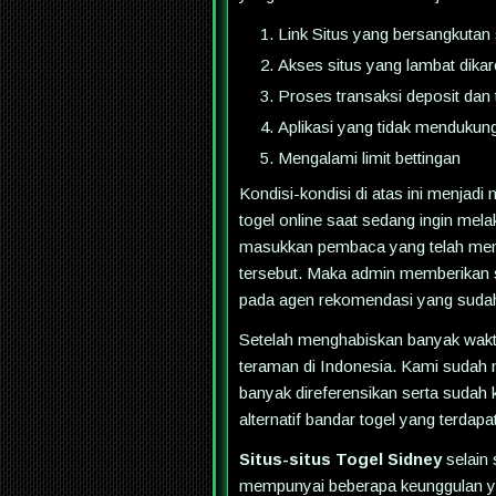
Link Situs yang bersangkutan
Akses situs yang lambat dikare
Proses transaksi deposit dan 
Aplikasi yang tidak mendukun
Mengalami limit bettingan
Kondisi-kondisi di atas ini menjadi
togel online saat sedang ingin mela
masukkan pembaca yang telah mem
tersebut. Maka admin memberikan 
pada agen rekomendasi yang sudah
Setelah menghabiskan banyak wa
teraman di Indonesia. Kami sudah
banyak direferensikan serta sudah ki
alternatif bandar togel yang terdapat
Situs-situs Togel Sidney
selain 
mempunyai beberapa keunggulan yan