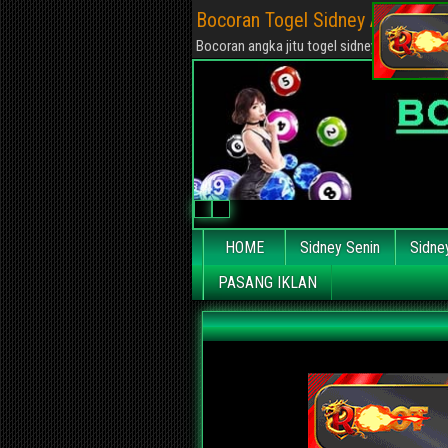
Bocoran Togel Sidney AKURAT
Bocoran angka jitu togel sidney paling akura
HOME
Sidney Senin
Sidne
PASANG IKLAN