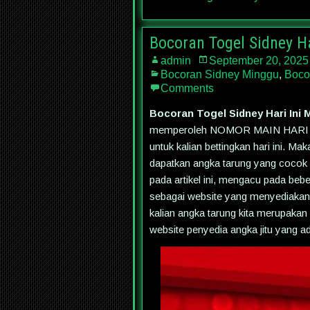
Bocoran Togel Sidney H
admin
September 20, 2025
Bocoran Sidney Minggu
,
Bocor
Comments
Bocoran Togel Sidney Hari Ini
memperoleh NOMOR MAIN HARI INI
untuk kalian bettingkan hari ini. Ma
dapatkan angka tarung yang cocok 
pada artikel ini, mengacu pada be
sebagai website yang menyediakan p
kalian angka tarung kita merupakan
website penyedia angka jitu yang ada