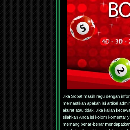
Jika Sobat masih ragu dengan inf
memastikan apakah isi artikel admi
akurat atau tidak. Jika kalian kecew
silahkan Anda isi kolom komentar yan
memang benar-benar mendapatkan 