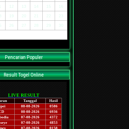
1
12
13
14
15
16
8
19
20
21
22
23
5
26
27
28
29
30
Pencarian Populer
Result Togel Online