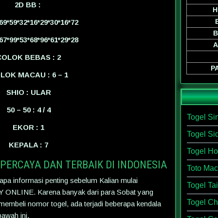
2D BB :
H
69*59*32*16*29*30*16*72
B
67*99*53*68*96*61*29*28
A
COLOK BEBAS : 2
P
LOK MACAU : 6 – 1
SHIO : ULAR
50 – 50 : 4 / 4
Togel Si
EKOR : 1
Togel Si
KEPALA : 7
Togel H
RPERCAYA DAN TERBAIK DI INDONESIA
Toto Ma
apa informasi penting sebelum Kalian mulai
Togel Ta
 ONLINE. Karena banyak dari para Sobat yang
Togel Ch
embeli nomor togel, ada terjadi beberapa kendala
bawah ini.