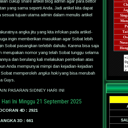
lian cukup share artikel blog admin agar para bettor
n yang sama seperti Anda. Jadi artikel kita dapat
 sesuai tujuan utama admin dalam menulis artikel
kuratnya angka jitu yang kita infokan pada artikel-
n juga ingin memberikan masukkan agar Sobat lebih
gin Sobat pasangkan terlebih dahulu. Karena bisa saja
kan merupakan nomor yang telah Sobat tunggu selama
nnya dan berulang kali melakukan pembelian atas
upun Anda mempunyai mimpi dan kejadian-kejadian
ga Sobat memperoleh
angka hoki
yang bisa merubah
ya Guys.
 MAIN PASARAN SIDNEY HARI INI
 Hari Ini Minggu 21 September 2025
OCORAN 4D : 2921
SA
ANGKA 3D : 661