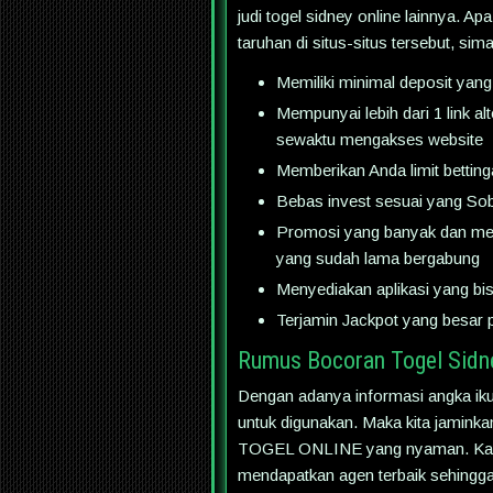
judi togel sidney online lainnya. A
taruhan di situs-situs tersebut, sim
Memiliki minimal deposit yang
Mempunyai lebih dari 1 link al
sewaktu mengakses website
Memberikan Anda limit betting
Bebas invest sesuai yang Sob
Promosi yang banyak dan me
yang sudah lama bergabung
Menyediakan aplikasi yang bis
Terjamin Jackpot yang besar 
Rumus Bocoran Togel Sidne
Dengan adanya informasi angka iku
untuk digunakan. Maka kita jamink
TOGEL ONLINE yang nyaman. Karen
mendapatkan agen terbaik sehingga