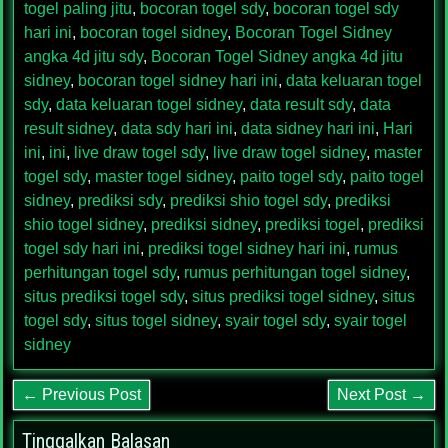
togel paling jitu
,
bocoran togel sdy
,
bocoran togel sdy
hari ini
,
bocoran togel sidney
,
Bocoran Togel Sidney
angka 4d jitu sdy
,
Bocoran Togel Sidney angka 4d jitu
sidney
,
bocoran togel sidney hari ini
,
data keluaran togel
sdy
,
data keluaran togel sidney
,
data result sdy
,
data
result sidney
,
data sdy hari ini
,
data sidney hari ini
,
Hari
ini
,
ini
,
live draw togel sdy
,
live draw togel sidney
,
master
togel sdy
,
master togel sidney
,
paito togel sdy
,
paito togel
sidney
,
prediksi sdy
,
prediksi shio togel sdy
,
prediksi
shio togel sidney
,
prediksi sidney
,
prediksi togel
,
prediksi
togel sdy hari ini
,
prediksi togel sidney hari ini
,
rumus
perhitungan togel sdy
,
rumus perhitungan togel sidney
,
situs prediksi togel sdy
,
situs prediksi togel sidney
,
situs
togel sdy
,
situs togel sidney
,
syair togel sdy
,
syair togel
sidney
← Previous Post
Next Post →
Tinggalkan Balasan