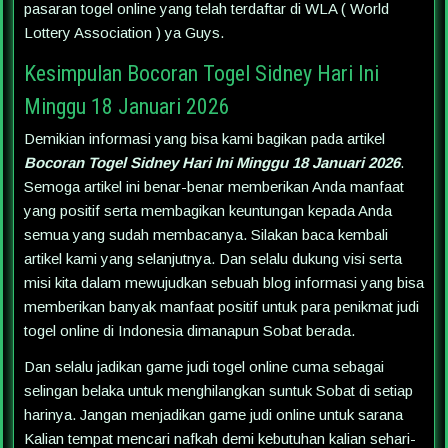
pasaran togel online yang telah terdaftar di WLA ( World
Lottery Association ) ya Guys.
Kesimpulan Bocoran Togel Sidney Hari Ini
Minggu 18 Januari 2026
Demikian informasi yang bisa kami bagikan pada artikel
Bocoran Togel Sidney Hari Ini Minggu 18 Januari 2026
.
Semoga artikel ini benar-benar memberikan Anda manfaat
yang positif serta membagikan keuntungan kepada Anda
semua yang sudah membacanya. Silakan baca kembali
artikel kami yang selanjutnya. Dan selalu dukung visi serta
misi kita dalam mewujudkan sebuah blog informasi yang bisa
memberikan banyak manfaat positif untuk para penikmat judi
togel online di Indonesia dimanapun Sobat berada.
Dan selalu jadikan game judi togel online cuma sebagai
selingan belaka untuk menghilangkan suntuk Sobat di setiap
harinya. Jangan menjadikan game judi online untuk sarana
Kalian tempat mencari nafkah demi kebutuhan kalian sehari-