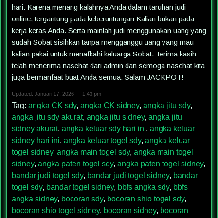
hari. Karena menang kalahnya Anda dalam taruhan judi
online, tergantung pada keberuntungan Kalian bukan pada
kerja keras Anda. Serta mainlah judi menggunakan uang yang
sudah Sobat sisihkan tanpa mengganggu uang yang mau
kalian pakai untuk menafkahi keluarga Sobat. Terima kasih
telah menerima nasehat dari admin dan semoga nasehat kita
juga bermanfaat buat Anda semua. Salam JACKPOT!
Updated: Januari 17, 2026 — 1:43 pm
Tag:
angka CK sdy
,
angka CK sidney
,
angka jitu sdy
,
angka jitu sdy akurat
,
angka jitu sidney
,
angka jitu
sidney akurat
,
angka keluar sdy hari ini
,
angka keluar
sidney hari ini
,
angka keluar togel sdy
,
angka keluar
togel sidney
,
angka main togel sdy
,
angka main togel
sidney
,
angka paten togel sdy
,
angka paten togel sidney
,
bandar judi togel sdy
,
bandar judi togel sidney
,
bandar
togel sdy
,
bandar togel sidney
,
bbfs angka sdy
,
bbfs
angka sidney
,
bocoran sdy
,
bocoran shio togel sdy
,
bocoran shio togel sidney
,
bocoran sidney
,
bocoran