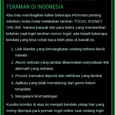
TERAMAN DI INDONESIA
Kita mau membagikan kalian beberapa informasi penting
sebelum Anda mulai melakukan taruhan TOGEL SIDNEY
ONLINE. Karena banyak dari para bettor yang memberikan
keluhan saat ingin taruhan nomor togel, ada terjadi beberapa
kendala yang bisa sobat baca lebih jelas di bawah ini.
Link Bandar yang bersangkutan sedang terkena block
nawala
Akses website yang lambat dikarenakan penyediaan link
alternatif yang terbatas
Proses transaksi deposit dan withdraw yang lambat
Aplikasi yang tidak mendukung dan game belum
terupdate
Mengalami limit bettingan
Kondisi-kondisi di atas ini menjadi kendala setiap hari yang
sering dijumpai para pemain togel online saat sedang ingin