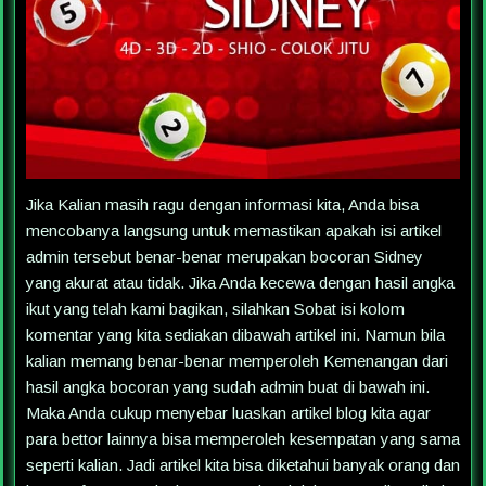
Jika Kalian masih ragu dengan informasi kita, Anda bisa
mencobanya langsung untuk memastikan apakah isi artikel
admin tersebut benar-benar merupakan bocoran Sidney
yang akurat atau tidak. Jika Anda kecewa dengan hasil angka
ikut yang telah kami bagikan, silahkan Sobat isi kolom
komentar yang kita sediakan dibawah artikel ini. Namun bila
kalian memang benar-benar memperoleh Kemenangan dari
hasil angka bocoran yang sudah admin buat di bawah ini.
Maka Anda cukup menyebar luaskan artikel blog kita agar
para bettor lainnya bisa memperoleh kesempatan yang sama
seperti kalian. Jadi artikel kita bisa diketahui banyak orang dan