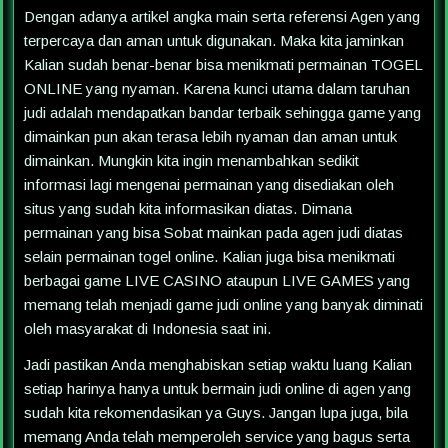
Dengan adanya artikel angka main serta referensi Agen yang
terpercaya dan aman untuk digunakan. Maka kita jaminkan
Kalian sudah benar-benar bisa menikmati permainan TOGEL
ONLINE yang nyaman. Karena kunci utama dalam taruhan
judi adalah mendapatkan bandar terbaik sehingga game yang
dimainkan pun akan terasa lebih nyaman dan aman untuk
dimainkan. Mungkin kita ingin menambahkan sedikit
informasi lagi mengenai permainan yang disediakan oleh
situs yang sudah kita informasikan diatas. Dimana
permainan yang bisa Sobat mainkan pada agen judi diatas
selain permainan togel online. Kalian juga bisa menikmati
berbagai game LIVE CASINO ataupun LIVE GAMES yang
memang telah menjadi game judi online yang banyak diminati
oleh masyarakat di Indonesia saat ini.
Jadi pastikan Anda menghabiskan setiap waktu luang Kalian
setiap harinya hanya untuk bermain judi online di agen yang
sudah kita rekomendasikan ya Guys. Jangan lupa juga, bila
memang Anda telah memperoleh service yang bagus serta