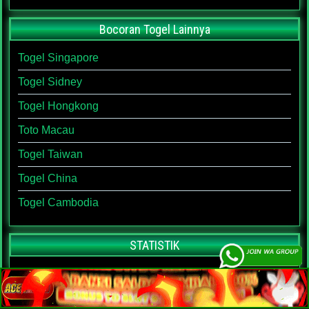
Bocoran Togel Lainnya
Togel Singapore
Togel Sidney
Togel Hongkong
Toto Macau
Togel Taiwan
Togel China
Togel Cambodia
STATISTIK
Bocoran Togel Sidney AKURAT © 2021