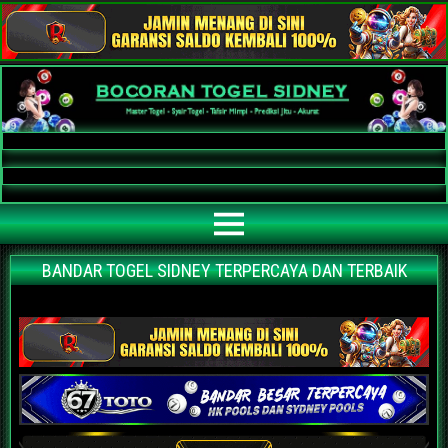
Bocoran Togel Sidney AKURAT
Bocoran angka jitu togel sidney paling akurat | prediksi situs agen bandar
togel sidney terpercaya | nomor main sidney | data keluaran sidney hari ini
BANDAR TOGEL SIDNEY TERPERCAYA DAN TERBAIK