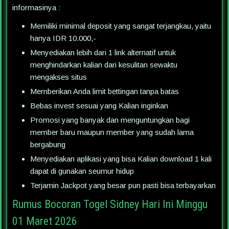
informasinya :
Memiliki minimal deposit yang sangat terjangkau, yaitu
hanya IDR 10.000,-
Menyediakan lebih dari 1 link alternatif untuk
menghindarkan kalian dari kesulitan sewaktu
mengakses situs
Memberikan Anda limit bettingan tanpa batas
Bebas invest sesuai yang Kalian inginkan
Promosi yang banyak dan menguntungkan bagi
member baru maupun member yang sudah lama
bergabung
Menyediakan aplikasi yang bisa Kalian download 1 kali
dapat di gunakan seumur hidup
Terjamin Jackpot yang besar pun pasti bisa terbayarkan
Rumus Bocoran Togel Sidney Hari Ini Minggu
01 Maret 2026