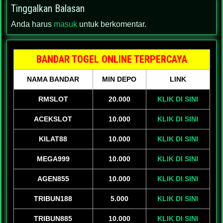
Tinggalkan Balasan
Anda harus
masuk
untuk berkomentar.
BANDAR TOGEL ONLINE TERPERCAYA
NAMA BANDAR
MIN DEPO
LINK
RMSLOT
20.000
KLIK DI SINI
ACEKSLOT
10.000
KLIK DI SINI
KILAT88
10.000
KLIK DI SINI
MEGA999
10.000
KLIK DI SINI
AGEN855
10.000
KLIK DI SINI
TRIBUN188
5.000
KLIK DI SINI
TRIBUN885
10.000
KLIK DI SINI