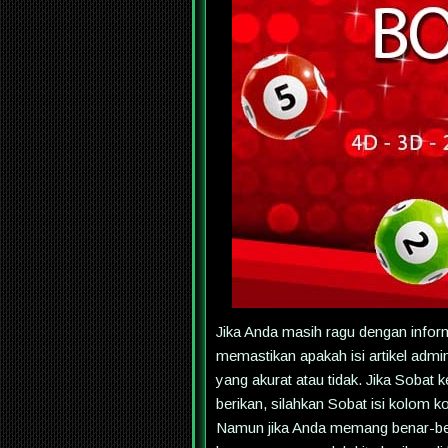
Jika Anda masih ragu dengan infor
memastikan apakah isi artikel admi
yang akurat atau tidak. Jika Sobat
berikan, silahkan Sobat isi kolom k
Namun jika Anda memang benar-be