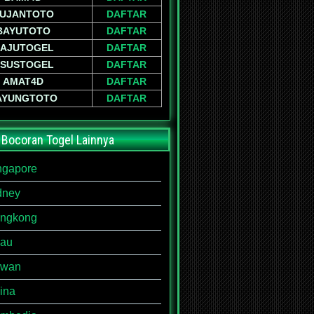
UJANTOTO
DAFTAR
BAYUTOTO
DAFTAR
AJUTOGEL
DAFTAR
SUSTOGEL
DAFTAR
AMAT4D
DAFTAR
AYUNGTOTO
DAFTAR
Bocoran Togel Lainnya
ngapore
dney
ongkong
cau
iwan
ina