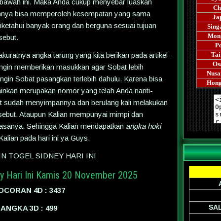
i bawah ini. Maka Anda cukup menyebar luaskan
 lainnya bisa memperoleh kesempatan yang sama
a diketahui banyak orang dan berguna sesuai tujuan
sebut.
akuratnya angka tarung yang kita berikan pada artikel-
uga ingin memberikan masukkan agar Sobat lebih
ngin Sobat pasangkan terlebih dahulu. Karena bisa
mainkan merupakan nomor yang telah Anda nanti-
at sudah menyimpannya dan berulang kali melakukan
rsebut. Ataupun Kalian mempunyai mimpi dan
 biasanya. Sehingga Kalian mendapatkan
angka hoki
lian pada hari ini ya Guys.
MAIN TOGEL SIDNEY HARI INI
y Hari Ini Kamis 20 November 2025
OCORAN 4D : 3437
SA
ANGKA 3D : 499