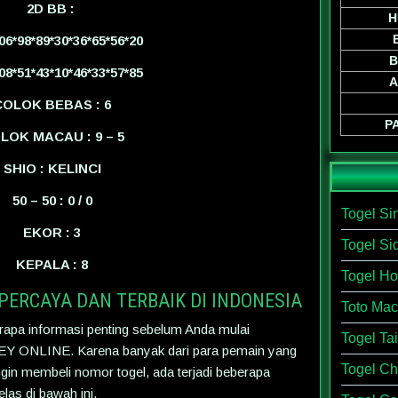
2D BB :
H
06*98*89*30*36*65*56*20
B
08*51*43*10*46*33*57*85
A
COLOK BEBAS : 6
P
LOK MACAU : 9 – 5
SHIO : KELINCI
50 – 50 : 0 / 0
Togel Si
EKOR : 3
Togel Si
KEPALA : 8
Togel H
PERCAYA DAN TERBAIK DI INDONESIA
Toto Ma
pa informasi penting sebelum Anda mulai
Togel Ta
Y ONLINE. Karena banyak dari para pemain yang
Togel Ch
in membeli nomor togel, ada terjadi beberapa
las di bawah ini.