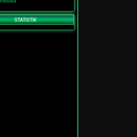
ambodia
STATISTIK