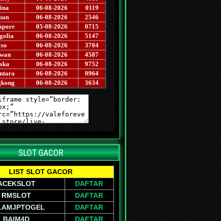
SLOT GACOR
LIST SLOT GACOR
ACEKSLOT
DAFTAR
RMSLOT
DAFTAR
LAMJPTOGEL
DAFTAR
BAIM4D
DAFTAR