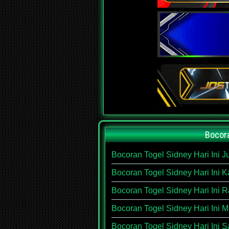
Bocora
Bocoran Togel Sidney Hari Ini 
Bocoran Togel Sidney Hari Ini 
Bocoran Togel Sidney Hari Ini 
Bocoran Togel Sidney Hari Ini 
Bocoran Togel Sidney Hari Ini 