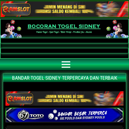
Bocoran Togel Sidney AKURAT
Bocoran angka jitu togel sidney paling akurat | prediksi situs agen bandar
togel sidney terpercaya | nomor main sidney | data keluaran sidney hari ini
BANDAR TOGEL SIDNEY TERPERCAYA DAN TERBAIK