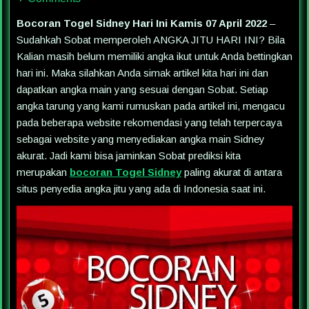
Bocoran Togel Sidney Hari Ini Kamis 07 April 2022
–
Sudahkah Sobat memperoleh ANGKA JITU HARI INI? Bila
Kalian masih belum memiliki angka ikut untuk Anda bettingkan
hari ini. Maka silahkan Anda simak artikel kita hari ini dan
dapatkan angka main yang sesuai dengan Sobat. Setiap
angka tarung yang kami rumuskan pada artikel ini, mengacu
pada beberapa website rekomendasi yang telah terpercaya
sebagai website yang menyediakan angka main Sidney
akurat. Jadi kami bisa jaminkan Sobat prediksi kita
merupakan
bocoran Togel Sidney
paling akurat di antara
situs penyedia angka jitu yang ada di Indonesia saat ini.