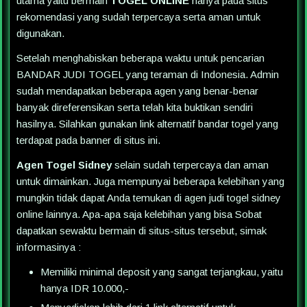
utama yaitu bermain
TOGEL ONLINE
hanya pada situs
rekomendasi yang sudah terpercaya serta aman untuk
digunakan.
Setelah menghabiskan beberapa waktu untuk pencarian
BANDAR JUDI TOGEL yang teraman di Indonesia. Admin
sudah mendapatkan beberapa agen yang benar-benar
banyak direferensikan serta telah kita buktikan sendiri
hasilnya. Silahkan gunakan link alternatif bandar togel yang
terdapat pada banner di situs ini.
Agen Togel Sidney
selain sudah terpercaya dan aman
untuk dimainkan. Juga mempunyai beberapa kelebihan yang
mungkin tidak dapat Anda temukan di agen judi togel sidney
online lainnya. Apa-apa saja kelebihan yang bisa Sobat
dapatkan sewaktu bermain di situs-situs tersebut, simak
informasinya :
Memiliki minimal deposit yang sangat terjangkau, yaitu
hanya IDR 10.000,-