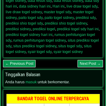
togel sidney
,
data result sdy
,
data result sidney
,
data sdy
hari ini
,
data sidney hari ini
,
Hari ini
,
live draw togel sdy
,
live draw togel sidney
,
master togel sdy
,
master togel
sidney
,
paito togel sdy
,
paito togel sidney
,
prediksi sdy
,
prediksi shio togel sdy
,
prediksi shio togel sidney
,
prediksi sidney
,
prediksi togel
,
prediksi togel sdy hari ini
,
prediksi togel sidney hari ini
,
rumus perhitungan togel
sdy
,
rumus perhitungan togel sidney
,
situs prediksi togel
sdy
,
situs prediksi togel sidney
,
situs togel sdy
,
situs
togel sidney
,
syair togel sdy
,
syair togel sidney
← Previous Post
Next Post →
Tinggalkan Balasan
Anda harus
masuk
untuk berkomentar.
BANDAR TOGEL ONLINE TERPERCAYA