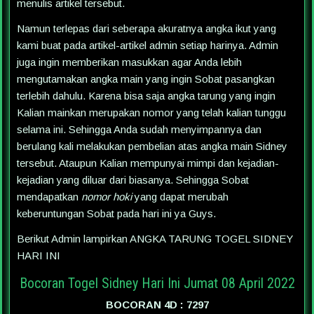
menulis artikel tersebut.
Namun terlepas dari seberapa akuratnya angka ikut yang
kami buat pada artikel-artikel admin setiap harinya. Admin
juga ingin memberikan masukkan agar Anda lebih
mengutamakan angka main yang ingin Sobat pasangkan
terlebih dahulu. Karena bisa saja angka tarung yang ingin
Kalian mainkan merupakan nomor yang telah kalian tunggu
selama ini. Sehingga Anda sudah menyimpannya dan
berulang kali melakukan pembelian atas angka main Sidney
tersebut. Ataupun Kalian mempunyai mimpi dan kejadian-
kejadian yang diluar dari biasanya. Sehingga Sobat
mendapatkan
nomor hoki
yang dapat merubah
keberuntungan Sobat pada hari ini ya Guys.
Berikut Admin lampirkan ANGKA TARUNG TOGEL SIDNEY
HARI INI
Bocoran Togel Sidney Hari Ini Jumat 08 April 2022
BOCORAN 4D : 7297