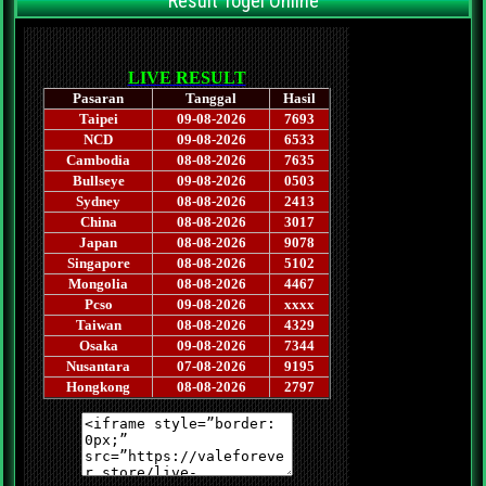
Result Togel Online