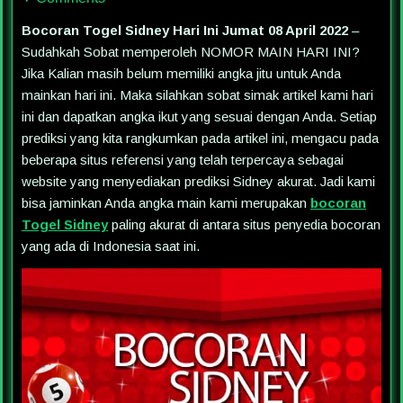
Bocoran Togel Sidney Hari Ini Jumat 08 April 2022
–
Sudahkah Sobat memperoleh NOMOR MAIN HARI INI?
Jika Kalian masih belum memiliki angka jitu untuk Anda
mainkan hari ini. Maka silahkan sobat simak artikel kami hari
ini dan dapatkan angka ikut yang sesuai dengan Anda. Setiap
prediksi yang kita rangkumkan pada artikel ini, mengacu pada
beberapa situs referensi yang telah terpercaya sebagai
website yang menyediakan prediksi Sidney akurat. Jadi kami
bisa jaminkan Anda angka main kami merupakan
bocoran
Togel Sidney
paling akurat di antara situs penyedia bocoran
yang ada di Indonesia saat ini.