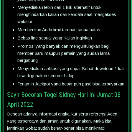
Menyediakan lebih dari 1 link alternatif untuk
menghindarkan kalian dari kendala saat mengakses
website
Memberikan Anda limit taruhan tanpa batas
Bebas line sesuai yang Kalian inginkan
Promosi yang banyak dan menguntungkan bagi
member baru maupun pemain yang sudah lama
bergabung
Menyediakan aplikasi yang dapat Sobat download 1 kali
bisa di gunakan seumur hidup
Terjamin Jackpot yang besar pun pasti bisa terbayarkan
Sayir Bocoran Togel Sidney Hari Ini Jumat 08
April 2022
Dengan adanya informasi angka ikut serta referensi Agen
yang terpercaya dan aman untuk digunakan. Maka kita
jaminkan Sobat sudah benar-benar bisa menikmati