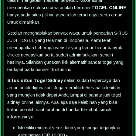
dalam mengatasi masalah tersebut. Maka admin
memberikan solusi utama adalah bermain
TOGEL ONLINE
hanya pada situs pilihan yang telah terpercaya serta aman
untuk dimainkan.
Setelah menghabiskan banyak waktu untuk pencarian SITUS
JUDI TOGEL yang teraman di Indonesia. Kami telah
mendapatkan beberapa website yang benar-benar banyak
direkomendasikan serta sudah admin buktikan sendiri
hasilnya. Silahkan gunakan link alternatif bandar togel yang
terdapat pada banner di situs ini.
Situs-situs Togel Sidney
selain sudah terpercaya dan
aman untuk digunakan. Juga memiliki beberapa kelebihan
yang mungkin tidak dapat Anda jumpai di bandar judi togel
sidney online lainnya. Apa-apa saja kelebihan yang bisa
kalian peroleh saat taruhan di bandar tersebut, simak
informasinya :
Memiliki minimal setor dana yang sangat terjangkau,
yaitu hanya IDR 10.000,-