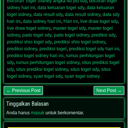
Bocoran Togel Sidney angka 4d jitu sdy
,
bocoran togel
sidney hari ini
,
data keluaran togel sdy
,
data keluaran
togel sidney
,
data result sdy
,
data result sidney
,
data sdy
hari ini
,
data sidney hari ini
,
Hari ini
,
live draw togel sdy
,
live draw togel sidney
,
master togel sdy
,
master togel
sidney
,
paito togel sdy
,
paito togel sidney
,
prediksi sdy
,
prediksi shio togel sdy
,
prediksi shio togel sidney
,
prediksi sidney
,
prediksi togel
,
prediksi togel sdy hari ini
,
prediksi togel sidney hari ini
,
rumus perhitungan togel
sdy
,
rumus perhitungan togel sidney
,
situs prediksi togel
sdy
,
situs prediksi togel sidney
,
situs togel sdy
,
situs
togel sidney
,
syair togel sdy
,
syair togel sidney
← Previous Post
Next Post →
Tinggalkan Balasan
Anda harus
masuk
untuk berkomentar.