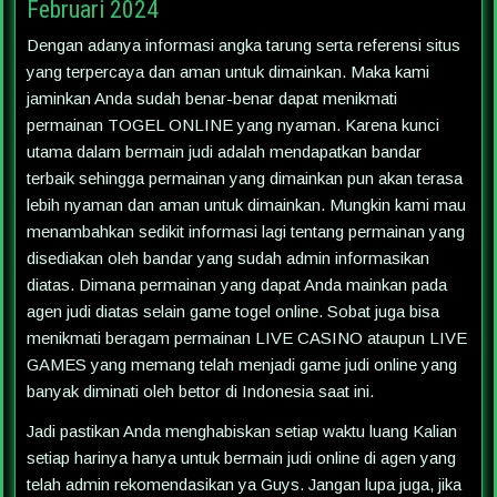
Februari 2024
Dengan adanya informasi angka tarung serta referensi situs
yang terpercaya dan aman untuk dimainkan. Maka kami
jaminkan Anda sudah benar-benar dapat menikmati
permainan TOGEL ONLINE yang nyaman. Karena kunci
utama dalam bermain judi adalah mendapatkan bandar
terbaik sehingga permainan yang dimainkan pun akan terasa
lebih nyaman dan aman untuk dimainkan. Mungkin kami mau
menambahkan sedikit informasi lagi tentang permainan yang
disediakan oleh bandar yang sudah admin informasikan
diatas. Dimana permainan yang dapat Anda mainkan pada
agen judi diatas selain game togel online. Sobat juga bisa
menikmati beragam permainan LIVE CASINO ataupun LIVE
GAMES yang memang telah menjadi game judi online yang
banyak diminati oleh bettor di Indonesia saat ini.
Jadi pastikan Anda menghabiskan setiap waktu luang Kalian
setiap harinya hanya untuk bermain judi online di agen yang
telah admin rekomendasikan ya Guys. Jangan lupa juga, jika