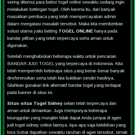
sering ditemui para bettor togel online sewaktu sedang ingin
melakukan bettingan togel. Oleh karena itu, dari banyak
masukkan pembaca yang telah mempercayakan admin
dalam mengatasi masalah tersebut. Maka kita memberikan
solusi utama yaitu betting
TOGEL ONLINE
hanya pada
bandar pilihan yang telah terpercaya serta aman untuk
digunakan.
Setelah menghabiskan beberapa waktu untuk pencarian
BANDAR JUDI TOGEL yang terpercaya di Indonesia. Kita
telah memperoleh beberapa situs yang benar-benar banyak
direferensikan serta telah kita buktikan sendiri hasilnya.
Silahkan gunakan link alternatif bandar togel yang terdapat
pada banner di situs ini.
Situs-situs Togel Sidney
selain telah terpercaya dan
aman untuk dimainkan. Juga mempunyai beberapa
keunggulan yang mungkin tidak dapat Anda jumpai di agen
judi togel sidney online lainnya. Apa-apa saja kelebihan yang
bisa Sobat dapatkan sewaktu taruhan di agen tersebut, simak