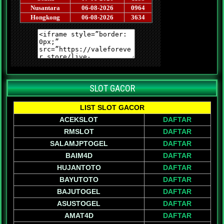
SLOT GACOR
LIST SLOT GACOR
ACEKSLOT
DAFTAR
RMSLOT
DAFTAR
SALAMJPTOGEL
DAFTAR
BAIM4D
DAFTAR
HUJANTOTO
DAFTAR
BAYUTOTO
DAFTAR
BAJUTOGEL
DAFTAR
ASUSTOGEL
DAFTAR
AMAT4D
DAFTAR