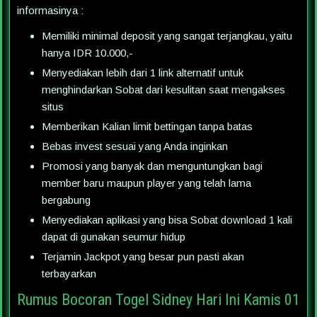
informasinya :
Memiliki minimal deposit yang sangat terjangkau, yaitu
hanya IDR 10.000,-
Menyediakan lebih dari 1 link alternatif untuk
menghindarkan Sobat dari kesulitan saat mengakses
situs
Memberikan Kalian limit bettingan tanpa batas
Bebas invest sesuai yang Anda inginkan
Promosi yang banyak dan menguntungkan bagi
member baru maupun player yang telah lama
bergabung
Menyediakan aplikasi yang bisa Sobat download 1 kali
dapat di gunakan seumur hidup
Terjamin Jackpot yang besar pun pasti akan
terbayarkan
Rumus Bocoran Togel Sidney Hari Ini Kamis 01