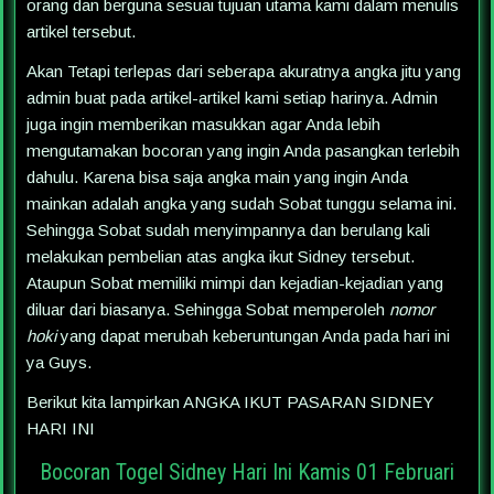
orang dan berguna sesuai tujuan utama kami dalam menulis
artikel tersebut.
Akan Tetapi terlepas dari seberapa akuratnya angka jitu yang
admin buat pada artikel-artikel kami setiap harinya. Admin
juga ingin memberikan masukkan agar Anda lebih
mengutamakan bocoran yang ingin Anda pasangkan terlebih
dahulu. Karena bisa saja angka main yang ingin Anda
mainkan adalah angka yang sudah Sobat tunggu selama ini.
Sehingga Sobat sudah menyimpannya dan berulang kali
melakukan pembelian atas angka ikut Sidney tersebut.
Ataupun Sobat memiliki mimpi dan kejadian-kejadian yang
diluar dari biasanya. Sehingga Sobat memperoleh
nomor
hoki
yang dapat merubah keberuntungan Anda pada hari ini
ya Guys.
Berikut kita lampirkan ANGKA IKUT PASARAN SIDNEY
HARI INI
Bocoran Togel Sidney Hari Ini Kamis 01 Februari