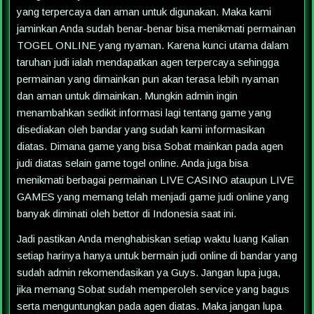
yang terpercaya dan aman untuk digunakan. Maka kami
jaminkan Anda sudah benar-benar bisa menikmati permainan
TOGEL ONLINE yang nyaman. Karena kunci utama dalam
taruhan judi ialah mendapatkan agen terpercaya sehingga
permainan yang dimainkan pun akan terasa lebih nyaman
dan aman untuk dimainkan. Mungkin admin ingin
menambahkan sedikit informasi lagi tentang game yang
disediakan oleh bandar yang sudah kami informasikan
diatas. Dimana game yang bisa Sobat mainkan pada agen
judi diatas selain game togel online. Anda juga bisa
menikmati berbagai permainan LIVE CASINO ataupun LIVE
GAMES yang memang telah menjadi game judi online yang
banyak diminati oleh bettor di Indonesia saat ini.
Jadi pastikan Anda menghabiskan setiap waktu luang Kalian
setiap harinya hanya untuk bermain judi online di bandar yang
sudah admin rekomendasikan ya Guys. Jangan lupa juga,
jika memang Sobat sudah memperoleh service yang bagus
serta menguntungkan pada agen diatas. Maka jangan lupa