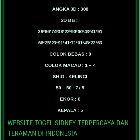
ANGKA 3D : 308
2D BB :
39*86*74*38*22*90*00*43*41*91
68*25*23*91*41*71*01*43*23*63
COLOK BEBAS : 0
COLOK MACAU : 1 – 4
SHIO : KELINCI
50 – 50 : 7 / 5
EKOR : 8
KEPALA : 5
WEBSITE TOGEL SIDNEY TERPERCAYA DAN
TERAMAN DI INDONESIA