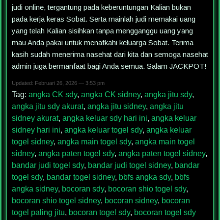
judi online, tergantung pada keberuntungan Kalian bukan
pada kerja keras Sobat. Serta mainlah judi memakai uang
yang telah Kalian sisihkan tanpa mengganggu uang yang
mau Anda pakai untuk menafkahi keluarga Sobat. Terima
kasih sudah menerima nasehat dari kita dan semoga nasehat
admin juga bermanfaat bagi Anda semua. Salam JACKPOT!
Updated: Februari 26, 2026 — 3:53 pm
Tag:
angka CK sdy
,
angka CK sidney
,
angka jitu sdy
,
angka jitu sdy akurat
,
angka jitu sidney
,
angka jitu
sidney akurat
,
angka keluar sdy hari ini
,
angka keluar
sidney hari ini
,
angka keluar togel sdy
,
angka keluar
togel sidney
,
angka main togel sdy
,
angka main togel
sidney
,
angka paten togel sdy
,
angka paten togel sidney
,
bandar judi togel sdy
,
bandar judi togel sidney
,
bandar
togel sdy
,
bandar togel sidney
,
bbfs angka sdy
,
bbfs
angka sidney
,
bocoran sdy
,
bocoran shio togel sdy
,
bocoran shio togel sidney
,
bocoran sidney
,
bocoran
togel paling jitu
,
bocoran togel sdy
,
bocoran togel sdy