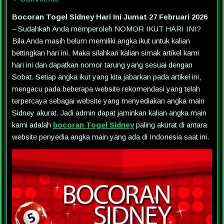
Bocoran Togel Sidney Hari Ini Jumat 27 Februari 2026
– Sudahkah Anda memperoleh NOMOR IKUT HARI INI?
Bila Anda masih belum memiliki angka ikut untuk kalian
bettingkan hari ini. Maka silahkan kalian simak artikel kami
hari ini dan dapatkan nomor tarung yang sesuai dengan
Sobat. Setiap angka ikut yang kita jabarkan pada artikel ini,
mengacu pada beberapa website rekomendasi yang telah
terpercaya sebagai website yang menyediakan angka main
Sidney akurat. Jadi admin dapat jaminkan kalian angka main
kami adalah
bocoran Togel Sidney
paling akurat di antara
website penyedia angka main yang ada di Indonesia saat ini.