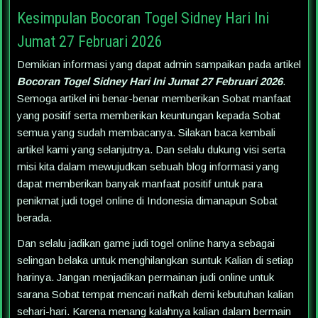
Kesimpulan Bocoran Togel Sidney Hari Ini
Jumat 27 Februari 2026
Demikian informasi yang dapat admin sampaikan pada artikel
Bocoran Togel Sidney Hari Ini Jumat 27 Februari 2026
.
Semoga artikel ini benar-benar memberikan Sobat manfaat
yang positif serta memberikan keuntungan kepada Sobat
semua yang sudah membacanya. Silakan baca kembali
artikel kami yang selanjutnya. Dan selalu dukung visi serta
misi kita dalam mewujudkan sebuah blog informasi yang
dapat memberikan banyak manfaat positif untuk para
penikmat judi togel online di Indonesia dimanapun Sobat
berada.
Dan selalu jadikan game judi togel online hanya sebagai
selingan belaka untuk menghilangkan suntuk Kalian di setiap
harinya. Jangan menjadikan permainan judi online untuk
sarana Sobat tempat mencari nafkah demi kebutuhan kalian
sehari-hari. Karena menang kalahnya kalian dalam bermain