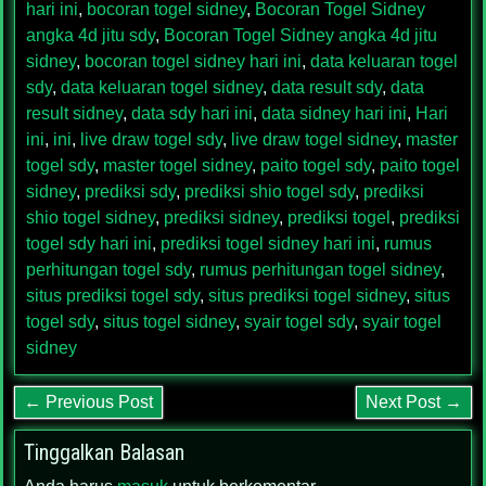
hari ini
,
bocoran togel sidney
,
Bocoran Togel Sidney
angka 4d jitu sdy
,
Bocoran Togel Sidney angka 4d jitu
sidney
,
bocoran togel sidney hari ini
,
data keluaran togel
sdy
,
data keluaran togel sidney
,
data result sdy
,
data
result sidney
,
data sdy hari ini
,
data sidney hari ini
,
Hari
ini
,
ini
,
live draw togel sdy
,
live draw togel sidney
,
master
togel sdy
,
master togel sidney
,
paito togel sdy
,
paito togel
sidney
,
prediksi sdy
,
prediksi shio togel sdy
,
prediksi
shio togel sidney
,
prediksi sidney
,
prediksi togel
,
prediksi
togel sdy hari ini
,
prediksi togel sidney hari ini
,
rumus
perhitungan togel sdy
,
rumus perhitungan togel sidney
,
situs prediksi togel sdy
,
situs prediksi togel sidney
,
situs
togel sdy
,
situs togel sidney
,
syair togel sdy
,
syair togel
sidney
← Previous Post
Next Post →
Tinggalkan Balasan