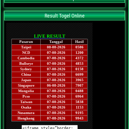
Result Togel Online