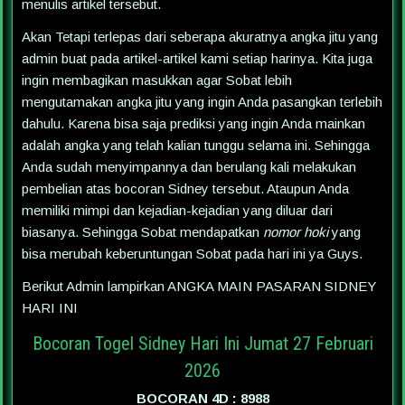
menulis artikel tersebut.
Akan Tetapi terlepas dari seberapa akuratnya angka jitu yang
admin buat pada artikel-artikel kami setiap harinya. Kita juga
ingin membagikan masukkan agar Sobat lebih
mengutamakan angka jitu yang ingin Anda pasangkan terlebih
dahulu. Karena bisa saja prediksi yang ingin Anda mainkan
adalah angka yang telah kalian tunggu selama ini. Sehingga
Anda sudah menyimpannya dan berulang kali melakukan
pembelian atas bocoran Sidney tersebut. Ataupun Anda
memiliki mimpi dan kejadian-kejadian yang diluar dari
biasanya. Sehingga Sobat mendapatkan
nomor hoki
yang
bisa merubah keberuntungan Sobat pada hari ini ya Guys.
Berikut Admin lampirkan ANGKA MAIN PASARAN SIDNEY
HARI INI
Bocoran Togel Sidney Hari Ini Jumat 27 Februari
2026
BOCORAN 4D : 8988