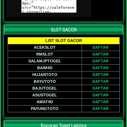
SLOT GACOR
LIST SLOT GACOR
ACEKSLOT
DAFTAR
RMSLOT
DAFTAR
SALAMJPTOGEL
DAFTAR
BAIM4D
DAFTAR
HUJANTOTO
DAFTAR
BAYUTOTO
DAFTAR
BAJUTOGEL
DAFTAR
ASUSTOGEL
DAFTAR
AMAT4D
DAFTAR
PAYUNGTOTO
DAFTAR
Bocoran Togel Lainnya