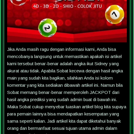
Jika Anda masih ragu dengan informasi kami, Anda bisa
mencobanya langsung untuk memastikan apakah isi artikel
kami tersebut benar-benar adalah angka ikut Sidney yang
akurat atau tidak. Apabila Sobat kecewa dengan hasil angka
main yang sudah kita bagikan, silahkan Anda isi kolom
komentar yang kita sediakan dibawah artikel ini. Namun bila
Sobat memang benar-benar memperoleh JACKPOT dari
hasil angka prediksi yang sudah admin buat di bawah ini.
Maka Sobat cukup menyebar luaskan artikel blog kita supaya
para pemain lainnya bisa mendapatkan kesempatan yang
sama seperti kalian. Jadi artikel kita dapat diketahui banyak
orang dan bermanfaat sesuai tujuan utama admin dalam