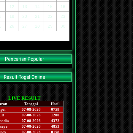
1
12
13
14
15
16
8
19
20
21
22
23
5
26
27
28
29
30
Pencarian Populer
Result Togel Online