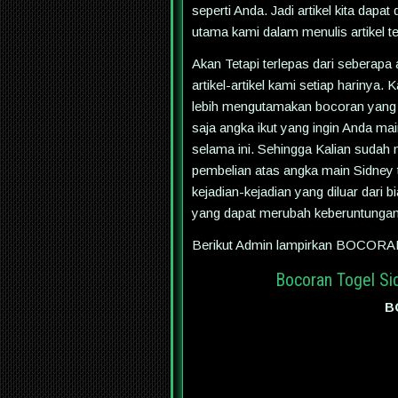
seperti Anda. Jadi artikel kita dap
utama kami dalam menulis artikel te
Akan Tetapi terlepas dari seberapa
artikel-artikel kami setiap hariny
lebih mengutamakan bocoran yang i
saja angka ikut yang ingin Anda 
selama ini. Sehingga Kalian sudah
pembelian atas angka main Sidney
kejadian-kejadian yang diluar dari
yang dapat merubah keberuntungan 
Berikut Admin lampirkan BOCO
Bocoran Togel Sid
B