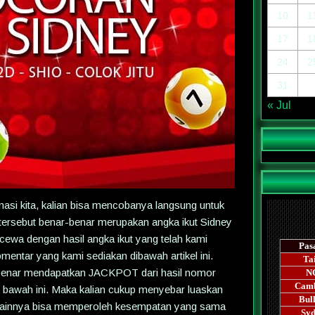
10
1
17
1
24
2
31
« Jul
asi kita, kalian bisa mencobanya langsung untuk
 tersebut benar-benar merupakan angka ikut Sidney
ecewa dengan hasil angka ikut yang telah kami
omentar yang kami sediakan dibawah artikel ini.
benar mendapatkan JACKPOT dari hasil nomor
i bawah ini. Maka kalian cukup menyebar luaskan
at lainnya bisa memperoleh kesempatan yang sama