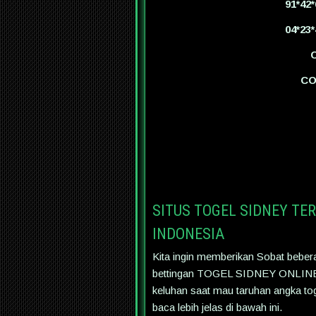
91*42*
04*23*
CO
SITUS TOGEL SIDNEY TE
INDONESIA
Kita ingin memberikan Sobat beber
bettingan TOGEL SIDNEY ONLINE. 
keluhan saat mau taruhan angka toge
baca lebih jelas di bawah ini.