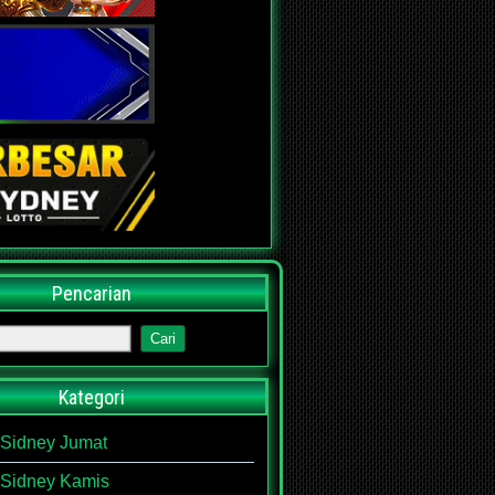
Pencarian
Kategori
Sidney Jumat
 Sidney Kamis