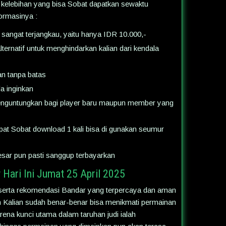
a kelebihan yang bisa Sobat dapatkan sewaktu
formasinya :
 sangat terjangkau, yaitu hanya IDR 10.000,-
alternatif untuk menghindarkan kalian dari kendala
an tanpa batas
a inginkan
nguntungkan bagi player baru maupun member yang
pat Sobat download 1 kali bisa di gunakan seumur
sar pun pasti sanggup terbayarkan
 Hari Ini Jumat 25 April 2025
 serta rekomendasi Bandar yang terpercaya dan aman
n Kalian sudah benar-benar bisa menikmati permainan
a kunci utama dalam taruhan judi ialah