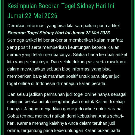
Kesimpulan Bocoran Togel Sidney Hari Ini
Jumat 22 Mei 2026
Demikian informasi yang bisa kita sampaikan pada artikel
Bocoran Togel Sidney Hari Ini Jumat 22 Mei 2026
.
Semoga artikel ini benar-benar memberikan kalian manfaat
yang positif serta memberikan keuntungan kepada Kalian
semua yang telah membacanya. Silakan baca kembali artikel
kita yang selanjutnya. Dan selalu dukung visi serta misi kami
dalam mewujudkan sebuah blog informasi yang bisa
memberikan banyak manfaat positif untuk para player judi
togel online di Indonesia dimanapun kalian berada.
Dan selalu jadikan permainan judi togel online hanya sebagai
selingan belaka untuk menghilangkan suntuk Kalian di setiap
harinya. Jangan menjadikan game judi online untuk sarana
Sobat tempat mencari nafkah demi kebutuhan Anda sehari-
hari. Karena menang kalahnya Anda dalam taruhan judi
online, tergantung pada keberuntungan Kalian bukan pada