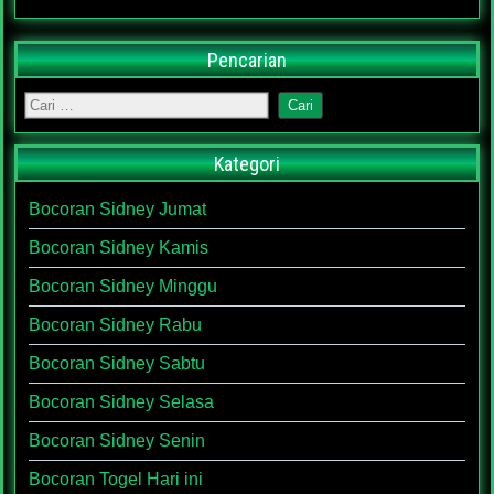
Pencarian
Kategori
Bocoran Sidney Jumat
Bocoran Sidney Kamis
Bocoran Sidney Minggu
Bocoran Sidney Rabu
Bocoran Sidney Sabtu
Bocoran Sidney Selasa
Bocoran Sidney Senin
Bocoran Togel Hari ini