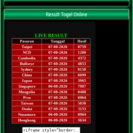
Result Togel Online