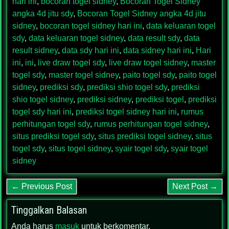
hari ini
,
bocoran togel sidney
,
Bocoran Togel Sidney
angka 4d jitu sdy
,
Bocoran Togel Sidney angka 4d jitu
sidney
,
bocoran togel sidney hari ini
,
data keluaran togel
sdy
,
data keluaran togel sidney
,
data result sdy
,
data
result sidney
,
data sdy hari ini
,
data sidney hari ini
,
Hari
ini
,
ini
,
live draw togel sdy
,
live draw togel sidney
,
master
togel sdy
,
master togel sidney
,
paito togel sdy
,
paito togel
sidney
,
prediksi sdy
,
prediksi shio togel sdy
,
prediksi
shio togel sidney
,
prediksi sidney
,
prediksi togel
,
prediksi
togel sdy hari ini
,
prediksi togel sidney hari ini
,
rumus
perhitungan togel sdy
,
rumus perhitungan togel sidney
,
situs prediksi togel sdy
,
situs prediksi togel sidney
,
situs
togel sdy
,
situs togel sidney
,
syair togel sdy
,
syair togel
sidney
← Previous Post
Next Post →
Tinggalkan Balasan
Anda harus
masuk
untuk berkomentar.