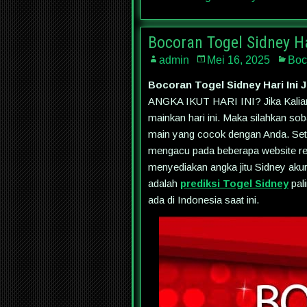
Bocoran Togel Sidney H
admin
Mei 16, 2025
Boc
Bocoran Togel Sidney Hari Ini 
ANGKA IKUT HARI INI? Jika Kalian
mainkan hari ini. Maka silahkan sob
main yang cocok dengan Anda. Setia
mengacu pada beberapa website ref
menyediakan angka jitu Sidney akur
adalah
prediksi Togel Sidney
pali
ada di Indonesia saat ini.