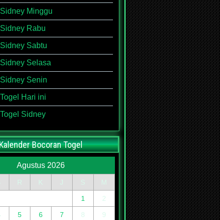
 Sidney Minggu
 Sidney Rabu
Sidney Sabtu
Sidney Selasa
Sidney Senin
Togel Hari ini
Togel Sidney
Kalender Bocoran Togel
Agustus 2026
S
R
K
J
S
M
1
2
4
5
6
7
8
9