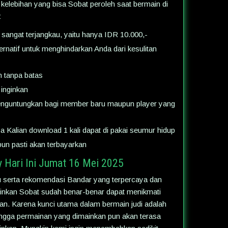
 kelebihan yang bisa Sobat peroleh saat bermain di
:
 sangat terjangkau, yaitu hanya IDR 10.000,-
ternatif untuk menghindarkan Anda dari kesulitan
n tanpa batas
 inginkan
nguntungkan bagi member baru maupun player yang
a Kalian download 1 kali dapat di pakai seumur hidup
pun pasti akan terbayarkan
y Hari Ini Jumat 16 Mei 2025
u serta rekomendasi Bandar yang terpercaya dan
inkan Sobat sudah benar-benar dapat menikmati
Karena kunci utama dalam bermain judi adalah
ngga permainan yang dimainkan pun akan terasa