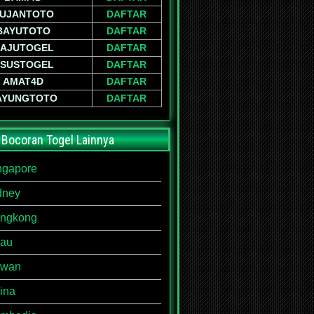
UJANTOTO
DAFTAR
BAYUTOTO
DAFTAR
AJUTOGEL
DAFTAR
SUSTOGEL
DAFTAR
AMAT4D
DAFTAR
AYUNGTOTO
DAFTAR
Bocoran Togel Lainnya
ngapore
dney
ongkong
cau
iwan
ina