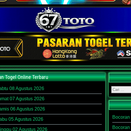
n Togel Online Terbaru
Sabtu 08 Agustus 2026
Jumat 07 Agustus 2026
Kamis 06 Agustus 2026
Bocoran 
Rabu 05 Agustus 2026
Bocoran
Minggu 02 Agustus 2026