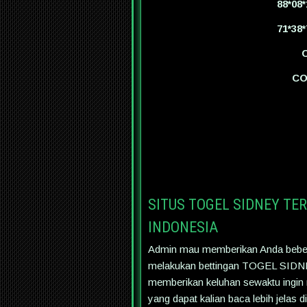
88*08*
71*38*
CO
SITUS TOGEL SIDNEY TE
INDONESIA
Admin mau memberikan Anda beber
melakukan bettingan TOGEL SIDNE
memberikan keluhan sewaktu ingin 
yang dapat kalian baca lebih jelas d