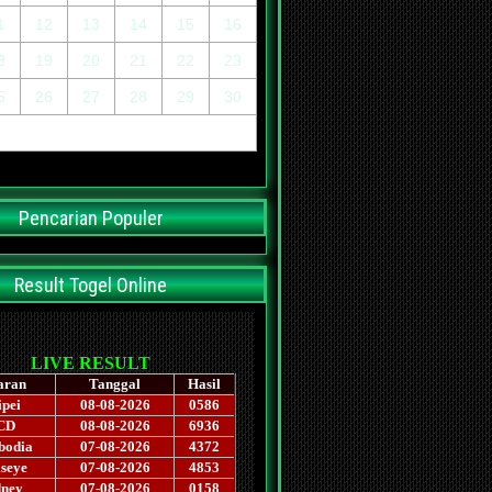
1
12
13
14
15
16
8
19
20
21
22
23
5
26
27
28
29
30
Pencarian Populer
Result Togel Online