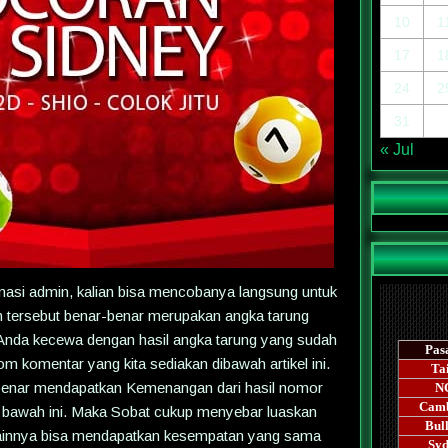
10
1
17
1
24
2
31
« Jul
masi admin, kalian bisa mencobanya langsung untuk
in tersebut benar-benar merupakan angka tarung
a Anda kecewa dengan hasil angka tarung yang sudah
lom komentar yang kita sediakan dibawah artikel ini.
enar mendapatkan Kemenangan dari hasil nomor
i bawah ini. Maka Sobat cukup menyebar luaskan
er lainnya bisa mendapatkan kesempatan yang sama