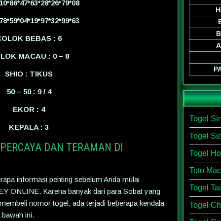
10*86*47*63*28*26*79*08
H
78*59*04*19*97*32*99*63
B
COLOK BEBAS : 6
A
LOK MACAU : 0 – 8
P
SHIO : TIKUS
50 – 50 : 9 / 4
EKOR : 4
Togel Si
KEPALA : 3
Togel Si
RPERCAYA DAN TERAMAN DI
Togel H
Toto Ma
apa informasi penting sebelum Anda mulai
Togel Ta
Y ONLINE. Karena banyak dari para Sobat yang
membeli nomor togel, ada terjadi beberapa kendala
Togel Ch
i bawah ini.