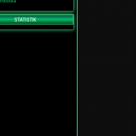
ambodia
STATISTIK