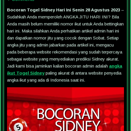
Bocoran Togel Sidney Hari Ini Senin 28 Agustus 2023
–
Sudahkah Anda memperoleh ANGKA JITU HARI INI? Bila
Anda masih belum memiliki nomor ikut untuk Anda bettingkan
hari ini. Maka silahkan Anda perhatikan artikel admin hari ini
dan dapatkan nomor jitu yang cocok dengan Sobat. Setiap
angka jitu yang admin jabarkan pada artikel ini, mengacu
pada beberapa website rekomendasi yang sudah terpercaya
sebagai website yang menyediakan prediksi Sidney akurat.
Jadi kami bisa jaminkan kalian bocoran admin adalah
angka
ikut Togel Sidney
paling akurat di antara website penyedia
angka ikut yang ada di Indonesia saat ini.