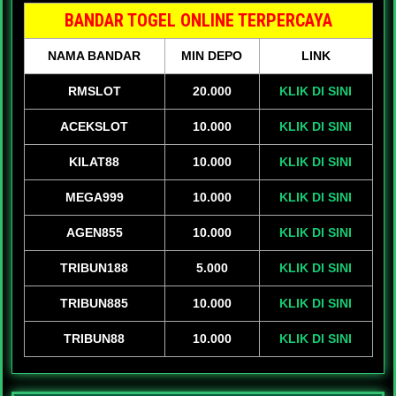
BANDAR TOGEL ONLINE TERPERCAYA
NAMA BANDAR
MIN DEPO
LINK
RMSLOT
20.000
KLIK DI SINI
ACEKSLOT
10.000
KLIK DI SINI
KILAT88
10.000
KLIK DI SINI
MEGA999
10.000
KLIK DI SINI
AGEN855
10.000
KLIK DI SINI
TRIBUN188
5.000
KLIK DI SINI
TRIBUN885
10.000
KLIK DI SINI
TRIBUN88
10.000
KLIK DI SINI