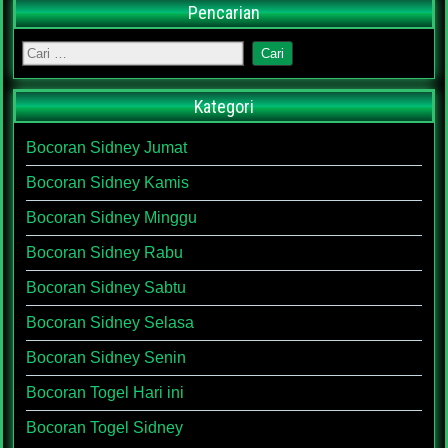
Pencarian
Kategori
Bocoran Sidney Jumat
Bocoran Sidney Kamis
Bocoran Sidney Minggu
Bocoran Sidney Rabu
Bocoran Sidney Sabtu
Bocoran Sidney Selasa
Bocoran Sidney Senin
Bocoran Togel Hari ini
Bocoran Togel Sidney