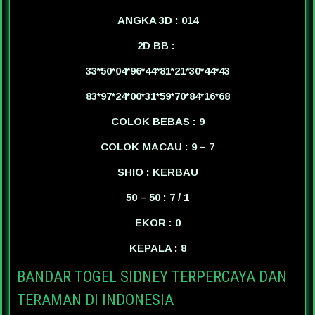
ANGKA 3D : 014
2D BB :
33*50*04*96*44*81*21*30*44*43
83*97*24*00*31*59*70*84*16*68
COLOK BEBAS : 9
COLOK MACAU : 9 – 7
SHIO : KERBAU
50 – 50 : 7 / 1
EKOR : 0
KEPALA : 8
BANDAR TOGEL SIDNEY TERPERCAYA DAN
TERAMAN DI INDONESIA