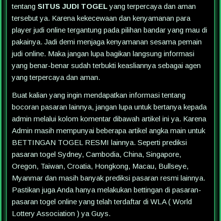
tentang
SITUS JUDI TOGEL
yang terpercaya dan aman
tersebut ya. Karena kekecewaan dan kenyamanan para
player judi online tergantung pada pilihan bandar yang mau di
pakainya. Jadi demi menjaga kenyamanan sesama pemain
judi online. Maka jangan lupa bagikan langsung informasi
yang benar-benar sudah terbukti keasliannya sebagai agen
yang terpercaya dan aman.
Buat kalian yang ingin mendapatkan informasi tentang
bocoran pasaran lainnya, jangan lupa untuk bertanya kepada
admin melalui kolom komentar dibawah artikel ini ya. Karena
Admin masih mempunyai beberapa artikel angka main untuk
BETTINGAN TOGEL RESMI lainnya. Seperti prediksi
pasaran togel Sydney, Cambodia, China, Singapore,
Oregon, Taiwan, Croatia, Hongkong, Macau, Bullseye,
Myanmar dan masih banyak prediksi pasaran resmi lainnya.
Pastikan juga Anda hanya melakukan bettingan di pasaran-
pasaran togel online yang telah terdaftar di WLA ( World
Lottery Association ) ya Guys.