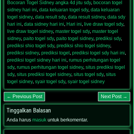
Bocoran Togel Sidney angka 4d jitu sdy
,
bocoran togel
sidney hari ini
,
data keluaran togel sdy
,
data keluaran
togel sidney
,
data result sdy
,
data result sidney
,
data sdy
hari ini
,
data sidney hari ini
,
Hari ini
,
live draw togel sdy
,
live draw togel sidney
,
master togel sdy
,
master togel
sidney
,
paito togel sdy
,
paito togel sidney
,
prediksi sdy
,
prediksi shio togel sdy
,
prediksi shio togel sidney
,
prediksi sidney
,
prediksi togel
,
prediksi togel sdy hari ini
,
prediksi togel sidney hari ini
,
rumus perhitungan togel
sdy
,
rumus perhitungan togel sidney
,
situs prediksi togel
sdy
,
situs prediksi togel sidney
,
situs togel sdy
,
situs
togel sidney
,
syair togel sdy
,
syair togel sidney
← Previous Post
Next Post →
Tinggalkan Balasan
Anda harus
masuk
untuk berkomentar.