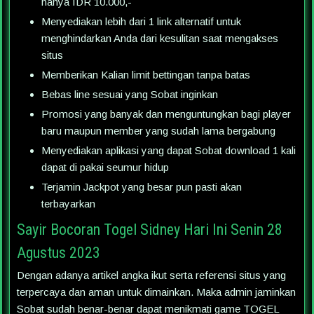
hanya IDR 10.000,-
Menyediakan lebih dari 1 link alternatif untuk
menghindarkan Anda dari kesulitan saat mengakses
situs
Memberikan Kalian limit bettingan tanpa batas
Bebas line sesuai yang Sobat inginkan
Promosi yang banyak dan menguntungkan bagi player
baru maupun member yang sudah lama bergabung
Menyediakan aplikasi yang dapat Sobat download 1 kali
dapat di pakai seumur hidup
Terjamin Jackpot yang besar pun pasti akan
terbayarkan
Sayir Bocoran Togel Sidney Hari Ini Senin 28
Agustus 2023
Dengan adanya artikel angka ikut serta referensi situs yang
terpercaya dan aman untuk dimainkan. Maka admin jaminkan
Sobat sudah benar-benar dapat menikmati game TOGEL