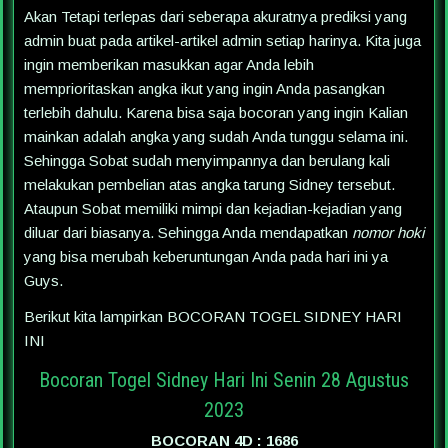
Akan Tetapi terlepas dari seberapa akuratnya prediksi yang
admin buat pada artikel-artikel admin setiap harinya. Kita juga
ingin memberikan masukkan agar Anda lebih
memprioritaskan angka ikut yang ingin Anda pasangkan
terlebih dahulu. Karena bisa saja bocoran yang ingin Kalian
mainkan adalah angka yang sudah Anda tunggu selama ini.
Sehingga Sobat sudah menyimpannya dan berulang kali
melakukan pembelian atas angka tarung Sidney tersebut.
Ataupun Sobat memiliki mimpi dan kejadian-kejadian yang
diluar dari biasanya. Sehingga Anda mendapatkan
nomor hoki
yang bisa merubah keberuntungan Anda pada hari ini ya
Guys.
Berikut kita lampirkan BOCORAN TOGEL SIDNEY HARI
INI
Bocoran Togel Sidney Hari Ini Senin 28 Agustus
2023
BOCORAN 4D : 1686