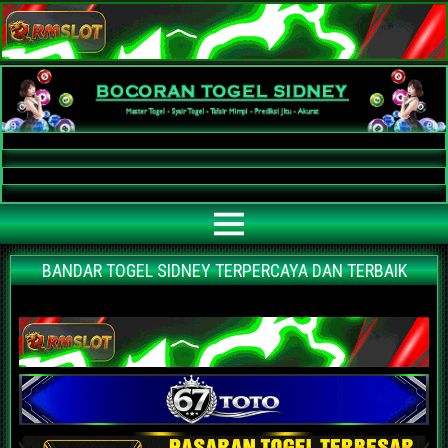
Bocoran Togel Sidney AKURAT
Bocoran angka jitu togel sidney paling akurat | prediksi situs agen bandar
togel sidney terpercaya | nomor main sidney | data keluaran sidney hari ini
BANDAR TOGEL SIDNEY TERPERCAYA DAN TERBAIK