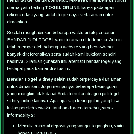
menuntaskan kendala tersebut. Maka kita memberikan solusi
utama yaitu betting
TOGEL ONLINE
hanya pada agen
rekomendasi yang sudah terpercaya serta aman untuk
dimainkan.
Setelah menghabiskan beberapa waktu untuk pencarian
BANDAR JUDI TOGEL yang teraman di Indonesia. Admin
telah memperoleh beberapa website yang benar-benar
banyak direferensikan serta sudah kami buktikan sendiri
hasilnya. Silahkan gunakan link alternatif bandar togel yang
terdapat pada banner di situs ini.
Bandar Togel Sidney
selain sudah terpercaya dan aman
untuk dimainkan. Juga mempunyai beberapa keunggulan
yang mungkin tidak dapat Anda temukan di agen judi togel
sidney online lainnya. Apa-apa saja keunggulan yang bisa
kalian peroleh sewaktu taruhan di agen tersebut, simak
informasinya :
Memiliki minimal deposit yang sangat terjangkau, yaitu
hanya IDR 10.000,-