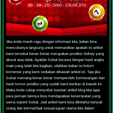
Jika Anda masih ragu dengan informasi kita, kalian bisa
mencobanya langsung untuk memastikan apakah isi artikel
kami tersebut benar-benar merupakan prediksi Sidney yang
akurat atau tidak. Apabila Sobat kecewa dengan hasil angka
main yang telah kita bagikan, silahkan kalian isi kolom
komentar yang kami sediakan dibawah artikel ini. Tapi jika
Sobat memang benar-benar memperoleh Kemenangan dari
hasil nomor prediksi yang sudah kami berikan di bawah ini.
Maka Anda cukup menyebar luaskan artikel blog kita agar
para pemain lainnya bisa mendapatkan kesempatan yang
sama seperti Sobat. Jadi artikel kami bisa diketahui banyak
orang dan bermanfaat sesuai tujuan utama kita dalam