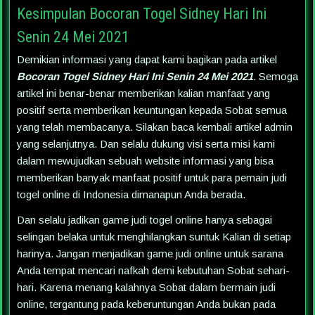
Kesimpulan Bocoran Togel Sidney Hari Ini
Senin 24 Mei 2021
Demikian informasi yang dapat kami bagikan pada artikel
Bocoran Togel Sidney Hari Ini Senin 24 Mei 2021
. Semoga
artikel ini benar-benar memberikan kalian manfaat yang
positif serta memberikan keuntungan kepada Sobat semua
yang telah membacanya. Silakan baca kembali artikel admin
yang selanjutnya. Dan selalu dukung visi serta misi kami
dalam mewujudkan sebuah website informasi yang bisa
memberikan banyak manfaat positif untuk para pemain judi
togel online di Indonesia dimanapun Anda berada.
Dan selalu jadikan game judi togel online hanya sebagai
selingan belaka untuk menghilangkan suntuk Kalian di setiap
harinya. Jangan menjadikan game judi online untuk sarana
Anda tempat mencari nafkah demi kebutuhan Sobat sehari-
hari. Karena menang kalahnya Sobat dalam bermain judi
online, tergantung pada keberuntungan Anda bukan pada