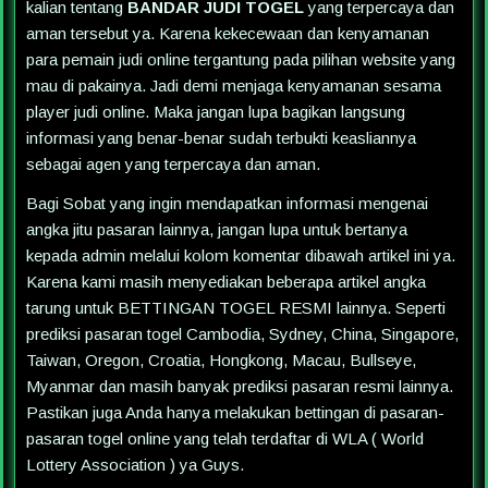
kalian tentang
BANDAR JUDI TOGEL
yang terpercaya dan
aman tersebut ya. Karena kekecewaan dan kenyamanan
para pemain judi online tergantung pada pilihan website yang
mau di pakainya. Jadi demi menjaga kenyamanan sesama
player judi online. Maka jangan lupa bagikan langsung
informasi yang benar-benar sudah terbukti keasliannya
sebagai agen yang terpercaya dan aman.
Bagi Sobat yang ingin mendapatkan informasi mengenai
angka jitu pasaran lainnya, jangan lupa untuk bertanya
kepada admin melalui kolom komentar dibawah artikel ini ya.
Karena kami masih menyediakan beberapa artikel angka
tarung untuk BETTINGAN TOGEL RESMI lainnya. Seperti
prediksi pasaran togel Cambodia, Sydney, China, Singapore,
Taiwan, Oregon, Croatia, Hongkong, Macau, Bullseye,
Myanmar dan masih banyak prediksi pasaran resmi lainnya.
Pastikan juga Anda hanya melakukan bettingan di pasaran-
pasaran togel online yang telah terdaftar di WLA ( World
Lottery Association ) ya Guys.