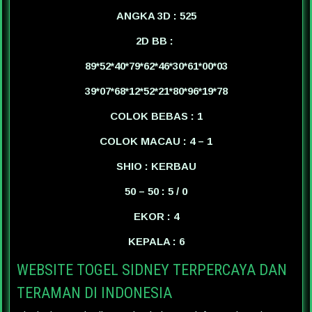
ANGKA 3D : 525
2D BB :
89*52*40*79*62*46*30*61*00*03
39*07*68*12*52*21*80*96*19*78
COLOK BEBAS : 1
COLOK MACAU : 4 – 1
SHIO : KERBAU
50 – 50 : 5 / 0
EKOR : 4
KEPALA : 6
WEBSITE TOGEL SIDNEY TERPERCAYA DAN
TERAMAN DI INDONESIA