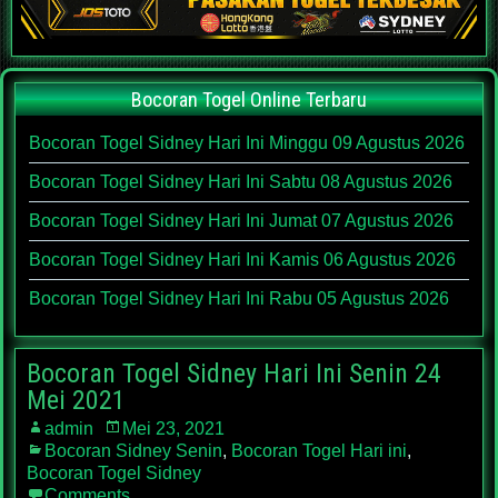
Bocoran Togel Online Terbaru
Bocoran Togel Sidney Hari Ini Minggu 09 Agustus 2026
Bocoran Togel Sidney Hari Ini Sabtu 08 Agustus 2026
Bocoran Togel Sidney Hari Ini Jumat 07 Agustus 2026
Bocoran Togel Sidney Hari Ini Kamis 06 Agustus 2026
Bocoran Togel Sidney Hari Ini Rabu 05 Agustus 2026
Bocoran Togel Sidney Hari Ini Senin 24
Mei 2021
admin
Mei 23, 2021
Bocoran Sidney Senin
,
Bocoran Togel Hari ini
,
Bocoran Togel Sidney
Comments