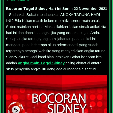
Bocoran Togel Sidney Hari Ini Senin 22 November 2021
– Sudahkah Sobat mendapatkan ANGKA TARUNG HARI
INI? Bila Kalian masih belum memiliki nomor main untuk
Sobat mainkan hari ini. Maka silahkan kalian simak artikel kita
hari ini dan dapatkan angka jitu yang cocok dengan Anda.
Setiap angka tarung yang kami jabarkan pada artikel ini,
mengacu pada beberapa situs rekomendasi yang sudah
terpercaya sebagai website yang menyediakan angka tarung
Sidney akurat. Jadi kami bisa jaminkan Sobat bocoran kita
adalah
angka main Togel Sidney
paling akurat di antara
situs penyedia angka jitu yang ada di Indonesia saat ini.