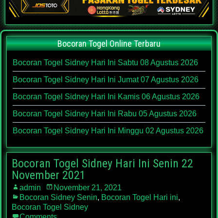
Bocoran Togel Online Terbaru
Bocoran Togel Sidney Hari Ini Sabtu 08 Agustus 2026
Bocoran Togel Sidney Hari Ini Jumat 07 Agustus 2026
Bocoran Togel Sidney Hari Ini Kamis 06 Agustus 2026
Bocoran Togel Sidney Hari Ini Rabu 05 Agustus 2026
Bocoran Togel Sidney Hari Ini Minggu 02 Agustus 2026
Bocoran Togel Sidney Hari Ini Senin 22
November 2021
admin
November 21, 2021
Bocoran Sidney Senin
,
Bocoran Togel Hari ini
,
Bocoran Togel Sidney
Comments