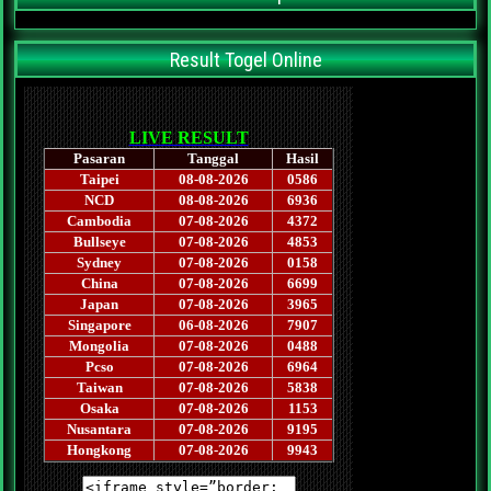
Result Togel Online