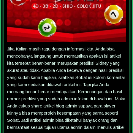
Jika Kalian masih ragu dengan informasi kita, Anda bisa
mencobanya langsung untuk memastikan apakah isi artikel
kita tersebut benar-benar merupakan prediksi Sidney yang
akurat atau tidak. Apabila Anda kecewa dengan hasil prediksi
yang sudah kami bagikan, silahkan Sobat isi kolom komentar
yang kami sediakan dibawah artikel ini. Tapi jika Anda
memang benar-benar mendapatkan Kemenangan dari hasil
nomor prediksi yang sudah admin infokan di bawah ini. Maka
Anda cukup share artikel blog admin supaya para player
lainnya bisa memperoleh kesempatan yang sama seperti
Sobat. Jadi artikel admin bisa diketahui banyak orang dan
bermanfaat sesuai tujuan utama admin dalam menulis artikel