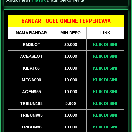
Anda harus
masuk
untuk berkomentar.
BANDAR TOGEL ONLINE TERPERCAYA
NAMA BANDAR
MIN DEPO
LINK
RMSLOT
20.000
KLIK DI SINI
ACEKSLOT
10.000
KLIK DI SINI
KILAT88
10.000
KLIK DI SINI
MEGA999
10.000
KLIK DI SINI
AGEN855
10.000
KLIK DI SINI
TRIBUN188
5.000
KLIK DI SINI
TRIBUN885
10.000
KLIK DI SINI
TRIBUN88
10.000
KLIK DI SINI