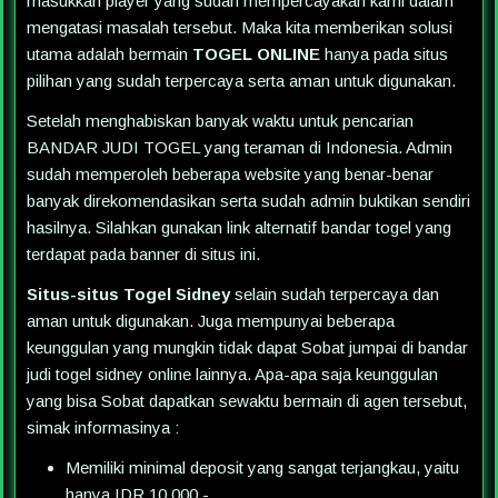
masukkan player yang sudah mempercayakan kami dalam
mengatasi masalah tersebut. Maka kita memberikan solusi
utama adalah bermain
TOGEL ONLINE
hanya pada situs
pilihan yang sudah terpercaya serta aman untuk digunakan.
Setelah menghabiskan banyak waktu untuk pencarian
BANDAR JUDI TOGEL yang teraman di Indonesia. Admin
sudah memperoleh beberapa website yang benar-benar
banyak direkomendasikan serta sudah admin buktikan sendiri
hasilnya. Silahkan gunakan link alternatif bandar togel yang
terdapat pada banner di situs ini.
Situs-situs Togel Sidney
selain sudah terpercaya dan
aman untuk digunakan. Juga mempunyai beberapa
keunggulan yang mungkin tidak dapat Sobat jumpai di bandar
judi togel sidney online lainnya. Apa-apa saja keunggulan
yang bisa Sobat dapatkan sewaktu bermain di agen tersebut,
simak informasinya :
Memiliki minimal deposit yang sangat terjangkau, yaitu
hanya IDR 10.000,-