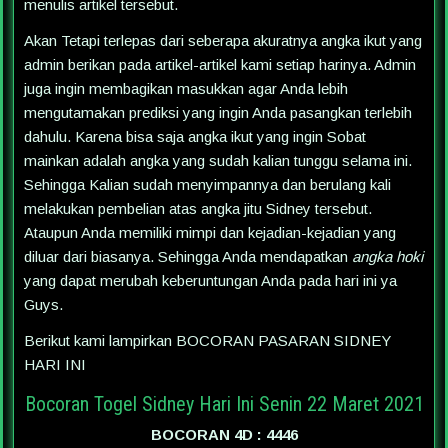
menulis artikel tersebut.
Akan Tetapi terlepas dari seberapa akuratnya angka ikut yang
admin berikan pada artikel-artikel kami setiap harinya. Admin
juga ingin membagikan masukkan agar Anda lebih
mengutamakan prediksi yang ingin Anda pasangkan terlebih
dahulu. Karena bisa saja angka ikut yang ingin Sobat
mainkan adalah angka yang sudah kalian tunggu selama ini.
Sehingga Kalian sudah menyimpannya dan berulang kali
melakukan pembelian atas angka jitu Sidney tersebut.
Ataupun Anda memiliki mimpi dan kejadian-kejadian yang
diluar dari biasanya. Sehingga Anda mendapatkan
angka hoki
yang dapat merubah keberuntungan Anda pada hari ini ya
Guys.
Berikut kami lampirkan BOCORAN PASARAN SIDNEY
HARI INI
Bocoran Togel Sidney Hari Ini Senin 22 Maret 2021
BOCORAN 4D : 4446