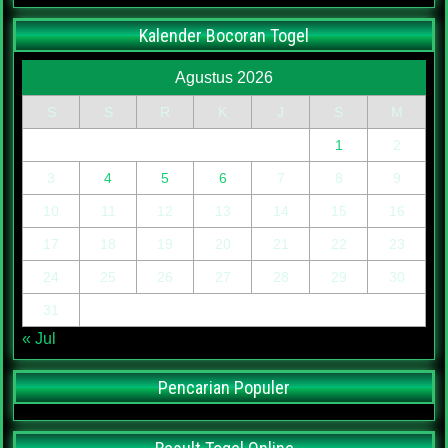
Kalender Bocoran Togel
Agustus 2026
S
S
R
K
J
S
M
1
2
3
4
5
6
7
8
9
10
11
12
13
14
15
16
17
18
19
20
21
22
23
24
25
26
27
28
29
30
31
« Jul
Pencarian Populer