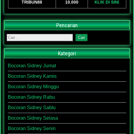
TRIBUN88
10.000
KLIK DI SINI
Pencarian
Kategori
Bocoran Sidney Jumat
Bocoran Sidney Kamis
Bocoran Sidney Minggu
Bocoran Sidney Rabu
Bocoran Sidney Sabtu
Bocoran Sidney Selasa
Bocoran Sidney Senin