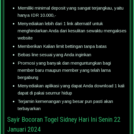
Memiliki minimal deposit yang sangat terjangkau, yaitu
hanya IDR 10.000,-
Menyediakan lebih dari 1 link alternatif untuk
menghindarkan Anda dari kesulitan sewaktu mengakses
website
Memberikan Kalian limit bettingan tanpa batas
Bebas line sesuai yang Anda inginkan
Promosi yang banyak dan menguntungkan bagi
member baru maupun member yang telah lama
bergabung
Menyediakan aplikasi yang dapat Anda download 1 kali
dapat di pakai seumur hidup
Terjamin kemenangan yang besar pun pasti akan
terbayarkan
Sayir Bocoran Togel Sidney Hari Ini Senin 22
Januari 2024