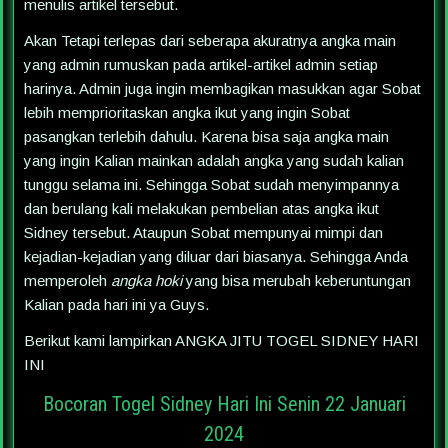
menulis artikel tersebut.
Akan Tetapi terlepas dari seberapa akuratnya angka main
yang admin rumuskan pada artikel-artikel admin setiap
harinya. Admin juga ingin membagikan masukkan agar Sobat
lebih memprioritaskan angka ikut yang ingin Sobat
pasangkan terlebih dahulu. Karena bisa saja angka main
yang ingin Kalian mainkan adalah angka yang sudah kalian
tunggu selama ini. Sehingga Sobat sudah menyimpannya
dan berulang kali melakukan pembelian atas angka ikut
Sidney tersebut. Ataupun Sobat mempunyai mimpi dan
kejadian-kejadian yang diluar dari biasanya. Sehingga Anda
memperoleh
angka hoki
yang bisa merubah keberuntungan
Kalian pada hari ini ya Guys.
Berikut kami lampirkan ANGKA JITU TOGEL SIDNEY HARI
INI
Bocoran Togel Sidney Hari Ini Senin 22 Januari
2024