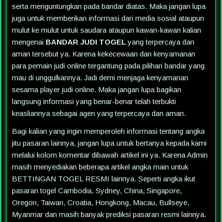
serta menguntungkan pada bandar diatas. Maka jangan lupa
juga untuk memberikan informasi dari media sosial ataupun
mulut ke mulut untuk saudara ataupun kawan-kawan kalian
mengenai
BANDAR JUDI TOGEL
yang terpercaya dan
aman tersebut ya. Karena kekecewaan dan kenyamanan
para pemain judi online tergantung pada pilihan bandar yang
mau di unggulkannya. Jadi demi menjaga kenyamanan
sesama player judi online. Maka jangan lupa bagikan
langsung informasi yang benar-benar telah terbukti
keasliannya sebagai agen yang terpercaya dan aman.
Bagi kalian yang ingin memperoleh informasi tentang angka
jitu pasaran lainnya, jangan lupa untuk bertanya kepada kami
melalui kolom komentar dibawah artikel ini ya. Karena Admin
masih menyediakan beberapa artikel angka main untuk
BETTINGAN TOGEL RESMI lainnya. Seperti angka ikut
pasaran togel Cambodia, Sydney, China, Singapore,
Oregon, Taiwan, Croatia, Hongkong, Macau, Bullseye,
Myanmar dan masih banyak prediksi pasaran resmi lainnya.