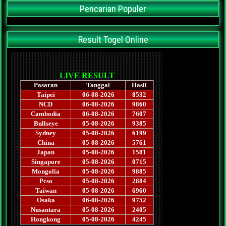
Pencarian Populer
Result Togel Online