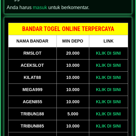
Anda harus
masuk
untuk berkomentar.
BANDAR TOGEL ONLINE TERPERCAYA
NAMA BANDAR
MIN DEPO
LINK
RMSLOT
20.000
KLIK DI SINI
ACEKSLOT
10.000
KLIK DI SINI
KILAT88
10.000
KLIK DI SINI
MEGA999
10.000
KLIK DI SINI
AGEN855
10.000
KLIK DI SINI
TRIBUN188
5.000
KLIK DI SINI
TRIBUN885
10.000
KLIK DI SINI