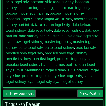
shio togel sdy
,
bocoran shio togel sidney
,
bocoran
sidney
,
bocoran togel paling jitu
,
bocoran togel sdy
,
bocoran togel sdy hari ini
,
bocoran togel sidney
,
Bocoran Togel Sidney angka 4d jitu sdy
,
bocoran togel
sidney hari ini
,
data keluaran togel sdy
,
data keluaran
togel sidney
,
data result sdy
,
data result sidney
,
data sdy
hari ini
,
data sidney hari ini
,
Hari ini
,
live draw togel sdy
,
live draw togel sidney
,
master togel sdy
,
master togel
sidney
,
paito togel sdy
,
paito togel sidney
,
prediksi sdy
,
prediksi shio togel sdy
,
prediksi shio togel sidney
,
prediksi sidney
,
prediksi togel
,
prediksi togel sdy hari ini
,
prediksi togel sidney hari ini
,
rumus perhitungan togel
sdy
,
rumus perhitungan togel sidney
,
situs prediksi togel
sdy
,
situs prediksi togel sidney
,
situs togel sdy
,
situs
togel sidney
,
syair togel sdy
,
syair togel sidney
← Previous Post
Next Post →
Tinggalkan Balasan