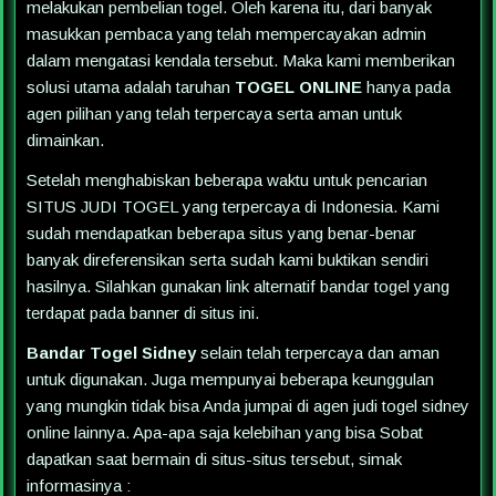
melakukan pembelian togel. Oleh karena itu, dari banyak
masukkan pembaca yang telah mempercayakan admin
dalam mengatasi kendala tersebut. Maka kami memberikan
solusi utama adalah taruhan
TOGEL ONLINE
hanya pada
agen pilihan yang telah terpercaya serta aman untuk
dimainkan.
Setelah menghabiskan beberapa waktu untuk pencarian
SITUS JUDI TOGEL yang terpercaya di Indonesia. Kami
sudah mendapatkan beberapa situs yang benar-benar
banyak direferensikan serta sudah kami buktikan sendiri
hasilnya. Silahkan gunakan link alternatif bandar togel yang
terdapat pada banner di situs ini.
Bandar Togel Sidney
selain telah terpercaya dan aman
untuk digunakan. Juga mempunyai beberapa keunggulan
yang mungkin tidak bisa Anda jumpai di agen judi togel sidney
online lainnya. Apa-apa saja kelebihan yang bisa Sobat
dapatkan saat bermain di situs-situs tersebut, simak
informasinya :