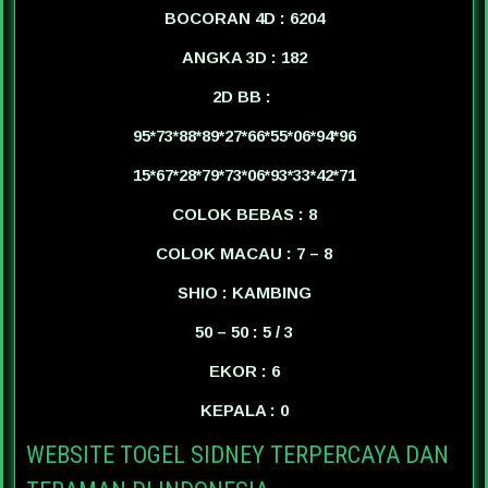
BOCORAN 4D : 6204
ANGKA 3D : 182
2D BB :
95*73*88*89*27*66*55*06*94*96
15*67*28*79*73*06*93*33*42*71
COLOK BEBAS : 8
COLOK MACAU : 7 – 8
SHIO : KAMBING
50 – 50 : 5 / 3
EKOR : 6
KEPALA : 0
WEBSITE TOGEL SIDNEY TERPERCAYA DAN