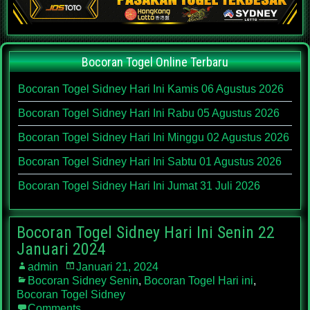
Bocoran Togel Online Terbaru
Bocoran Togel Sidney Hari Ini Kamis 06 Agustus 2026
Bocoran Togel Sidney Hari Ini Rabu 05 Agustus 2026
Bocoran Togel Sidney Hari Ini Minggu 02 Agustus 2026
Bocoran Togel Sidney Hari Ini Sabtu 01 Agustus 2026
Bocoran Togel Sidney Hari Ini Jumat 31 Juli 2026
Bocoran Togel Sidney Hari Ini Senin 22
Januari 2024
admin
Januari 21, 2024
Bocoran Sidney Senin
,
Bocoran Togel Hari ini
,
Bocoran Togel Sidney
Comments