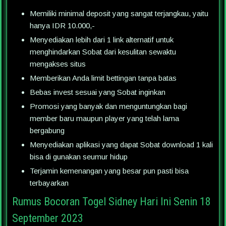
Memiliki minimal deposit yang sangat terjangkau, yaitu
hanya IDR 10.000,-
Menyediakan lebih dari 1 link alternatif untuk
menghindarkan Sobat dari kesulitan sewaktu
mengakses situs
Memberikan Anda limit bettingan tanpa batas
Bebas invest sesuai yang Sobat inginkan
Promosi yang banyak dan menguntungkan bagi
member baru maupun player yang telah lama
bergabung
Menyediakan aplikasi yang dapat Sobat download 1 kali
bisa di gunakan seumur hidup
Terjamin kemenangan yang besar pun pasti bisa
terbayarkan
Rumus Bocoran Togel Sidney Hari Ini Senin 18
September 2023