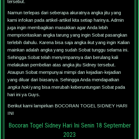
tersebut.
Namun terlepas dari seberapa akuratnya angka jitu yang
kami infokan pada artikel-artikel kita setiap harinya. Admin
juga ingin membagikan masukkan agar Anda lebih
memprioritaskan angka tarung yang ingin Sobat pasangkan
terlebih dahulu. Karena bisa saja angka ikut yang ingin Kalian
mainkan adalah angka yang sudah Sobat tunggu selama ini.
Sehingga Sobat telah menyimpannya dan berulang kali
melakukan pembelian atas angka jitu Sidney tersebut.
Ataupun Sobat mempunyai mimpi dan kejadian-kejadian
yang diluar dari biasanya. Sehingga Anda mendapatkan
angka hoki
yang bisa merubah keberuntungan Sobat pada
hari ini ya Guys.
Berikut kami lampirkan BOCORAN TOGEL SIDNEY HARI
INI
Bocoran Togel Sidney Hari Ini Senin 18 September
2023