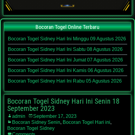
Bocoran Togel Online Terbaru
Bocoran Togel Sidney Hari Ini Minggu 09 Agustus 2026
Bocoran Togel Sidney Hari Ini Sabtu 08 Agustus 2026
Bocoran Togel Sidney Hari Ini Jumat 07 Agustus 2026
Bocoran Togel Sidney Hari Ini Kamis 06 Agustus 2026
Bocoran Togel Sidney Hari Ini Rabu 05 Agustus 2026
Bocoran Togel Sidney Hari Ini Senin 18
September 2023
admin
September 17, 2023
Bocoran Sidney Senin
,
Bocoran Togel Hari ini
,
Bocoran Togel Sidney
Comments