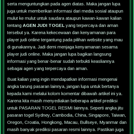
serta menguntungkan pada agen diatas. Maka jangan lupa
juga untuk memberikan informasi dari media sosial ataupun
mulut ke mulut untuk saudara ataupun kawan-kawan kalian
tentang
AGEN JUDI TOGEL
yang terpercaya dan aman
tersebut ya. Karena kekecewaan dan kenyamanan para
player judi online tergantung pada pilihan website yang mau
di gunakannya. Jadi demi menjaga kenyamanan sesama
player judi online. Maka jangan lupa bagikan langsung
informasi yang benar-benar sudah terbukti keasliannya
sebagai agen yang terpercaya dan aman.
Buat kalian yang ingin mendapatkan informasi mengenai
angka tarung pasaran lainnya, jangan lupa untuk bertanya
kepada kami melalui kolom komentar dibawah artikel ini ya.
Karena kita masih menyediakan beberapa artikel prediksi
untuk PASARAN TOGEL RESMI lainnya. Seperti angka jitu
pasaran togel Sydney, Cambodia, China, Singapore, Taiwan,
Oregon, Croatia, Hongkong, Macau, Bullseye, Myanmar dan
masih banyak prediksi pasaran resmi lainnya. Pastikan juga