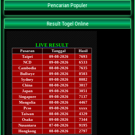
Pencarian Populer
Result Togel Online