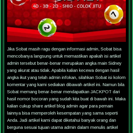
Jika Sobat masih ragu dengan informasi admin, Sobat bisa
mencobanya langsung untuk memastikan apakah isi artikel
admin tersebut benar-benar merupakan angka main Sidney
yang akurat atau tidak. Apabila kalian kecewa dengan hasil
angka ikut yang telah admin infokan, silahkan Sobat isi kolom
komentar yang kami sediakan dibawah artikel ini. Namun bila
Sobat memang benar-benar mendapatkan JACKPOT dari
hasil nomor bocoran yang sudah kita buat di bawah ini. Maka
kalian cukup share artikel blog admin agar para pemain
lainnya bisa memperoleh kesempatan yang sama seperti
Anda. Jadi artikel kami dapat diketahui banyak orang dan
berguna sesuai tujuan utama admin dalam menulis artikel