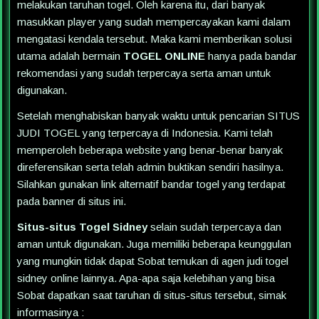
melakukan taruhan togel. Oleh karena itu, dari banyak
masukkan player yang sudah mempercayakan kami dalam
mengatasi kendala tersebut. Maka kami memberikan solusi
utama adalah bermain
TOGEL ONLINE
hanya pada bandar
rekomendasi yang sudah terpercaya serta aman untuk
digunakan.
Setelah menghabiskan banyak waktu untuk pencarian SITUS
JUDI TOGEL yang terpercaya di Indonesia. Kami telah
memperoleh beberapa website yang benar-benar banyak
direferensikan serta telah admin buktikan sendiri hasilnya.
Silahkan gunakan link alternatif bandar togel yang terdapat
pada banner di situs ini.
Situs-situs Togel Sidney
selain sudah terpercaya dan
aman untuk digunakan. Juga memiliki beberapa keunggulan
yang mungkin tidak dapat Sobat temukan di agen judi togel
sidney online lainnya. Apa-apa saja kelebihan yang bisa
Sobat dapatkan saat taruhan di situs-situs tersebut, simak
informasinya :