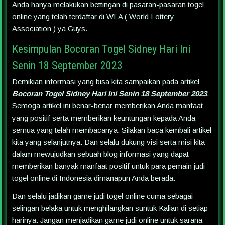
Anda hanya melakukan bettingan di pasaran-pasaran togel
online yang telah terdaftar di WLA ( World Lottery
Association ) ya Guys.
Kesimpulan Bocoran Togel Sidney Hari Ini
Senin 18 September 2023
Demikian informasi yang bisa kita sampaikan pada artikel
Bocoran Togel Sidney Hari Ini Senin 18 September 2023
.
Semoga artikel ini benar-benar memberikan Anda manfaat
yang positif serta memberikan keuntungan kepada Anda
semua yang telah membacanya. Silakan baca kembali artikel
kita yang selanjutnya. Dan selalu dukung visi serta misi kita
dalam mewujudkan sebuah blog informasi yang dapat
memberikan banyak manfaat positif untuk para pemain judi
togel online di Indonesia dimanapun Anda berada.
Dan selalu jadikan game judi togel online cuma sebagai
selingan belaka untuk menghilangkan suntuk Kalian di setiap
harinya. Jangan menjadikan game judi online untuk sarana