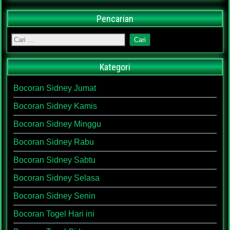
Pencarian
Kategori
Bocoran Sidney Jumat
Bocoran Sidney Kamis
Bocoran Sidney Minggu
Bocoran Sidney Rabu
Bocoran Sidney Sabtu
Bocoran Sidney Selasa
Bocoran Sidney Senin
Bocoran Togel Hari ini