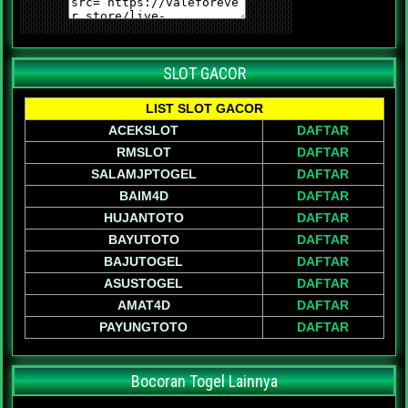
SLOT GACOR
LIST SLOT GACOR
ACEKSLOT
DAFTAR
RMSLOT
DAFTAR
SALAMJPTOGEL
DAFTAR
BAIM4D
DAFTAR
HUJANTOTO
DAFTAR
BAYUTOTO
DAFTAR
BAJUTOGEL
DAFTAR
ASUSTOGEL
DAFTAR
AMAT4D
DAFTAR
PAYUNGTOTO
DAFTAR
Bocoran Togel Lainnya