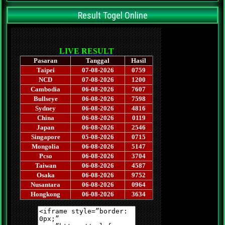
Result Togel Online