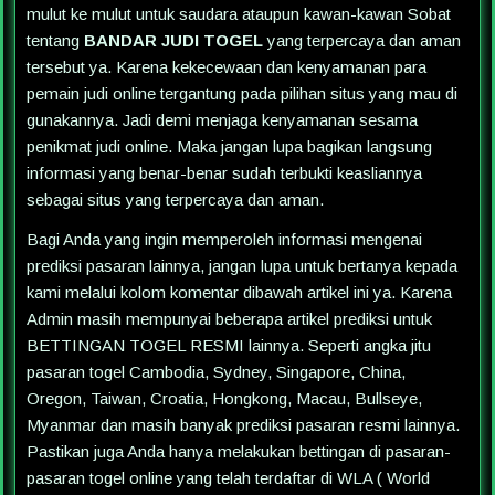
mulut ke mulut untuk saudara ataupun kawan-kawan Sobat
tentang
BANDAR JUDI TOGEL
yang terpercaya dan aman
tersebut ya. Karena kekecewaan dan kenyamanan para
pemain judi online tergantung pada pilihan situs yang mau di
gunakannya. Jadi demi menjaga kenyamanan sesama
penikmat judi online. Maka jangan lupa bagikan langsung
informasi yang benar-benar sudah terbukti keasliannya
sebagai situs yang terpercaya dan aman.
Bagi Anda yang ingin memperoleh informasi mengenai
prediksi pasaran lainnya, jangan lupa untuk bertanya kepada
kami melalui kolom komentar dibawah artikel ini ya. Karena
Admin masih mempunyai beberapa artikel prediksi untuk
BETTINGAN TOGEL RESMI lainnya. Seperti angka jitu
pasaran togel Cambodia, Sydney, Singapore, China,
Oregon, Taiwan, Croatia, Hongkong, Macau, Bullseye,
Myanmar dan masih banyak prediksi pasaran resmi lainnya.
Pastikan juga Anda hanya melakukan bettingan di pasaran-
pasaran togel online yang telah terdaftar di WLA ( World