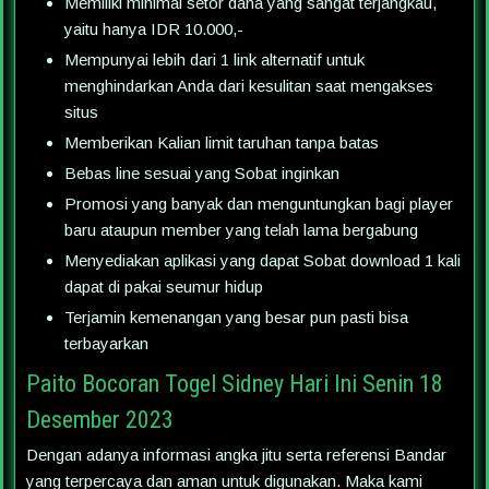
Memiliki minimal setor dana yang sangat terjangkau,
yaitu hanya IDR 10.000,-
Mempunyai lebih dari 1 link alternatif untuk
menghindarkan Anda dari kesulitan saat mengakses
situs
Memberikan Kalian limit taruhan tanpa batas
Bebas line sesuai yang Sobat inginkan
Promosi yang banyak dan menguntungkan bagi player
baru ataupun member yang telah lama bergabung
Menyediakan aplikasi yang dapat Sobat download 1 kali
dapat di pakai seumur hidup
Terjamin kemenangan yang besar pun pasti bisa
terbayarkan
Paito Bocoran Togel Sidney Hari Ini Senin 18
Desember 2023
Dengan adanya informasi angka jitu serta referensi Bandar
yang terpercaya dan aman untuk digunakan. Maka kami