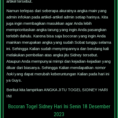
artikel tersebut.
Namun terlepas dari seberapa akuratnya angka main yang
admin infokan pada artikel-artikel admin setiap harinya. Kita
juga ingin membagikan masukkan agar Anda lebih
memprioritaskan angka tarung yang ingin Anda pasangkan
terlebih dahulu. Karena bisa saja bocoran yang ingin Anda
mainkan merupakan angka yang sudah Sobat tunggu selama
ini. Sehingga Kalian sudah menyimpannya dan berulang kali
melakukan pembelian atas angka jitu Sidney tersebut.
Ataupun Anda mempunyai mimpi dan kejadian-kejadian yang
diluar dari biasanya. Sehingga Kalian mendapatkan
nomor
hoki
yang dapat merubah keberuntungan Kalian pada hari ini
ya Guys.
Berikut kita lampirkan ANGKA JITU TOGEL SIDNEY HARI
INI
Bocoran Togel Sidney Hari Ini Senin 18 Desember
2023