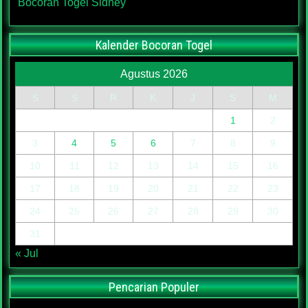
Bocoran Togel Sidney
Kalender Bocoran Togel
Agustus 2026
S
S
R
K
J
S
M
1
2
3
4
5
6
7
8
9
10
11
12
13
14
15
16
17
18
19
20
21
22
23
24
25
26
27
28
29
30
31
« Jul
Pencarian Populer