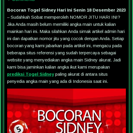
Bocoran Togel Sidney Hari Ini Senin 18 Desember 2023
– Sudahkah Sobat memperoleh NOMOR JITU HARI INI?
Jika Anda masih belum memiliki angka main untuk kalian
mainkan hari ini. Maka silahkan Anda simak artikel admin hari
ini dan dapatkan nomor jitu yang cocok dengan Anda. Setiap
bocoran yang kami jabarkan pada artikel ini, mengacu pada
beberapa situs referensi yang sudah terpercaya sebagai
website yang menyediakan angka main Sidney akurat. Jadi
kami bisa jaminkan kalian angka ikut kami merupakan
prediksi Togel Sidney
paling akurat di antara situs
penyedia angka main yang ada di Indonesia saat ini.