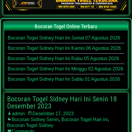
Bocoran Togel Online Terbaru
Bocoran Togel Sidney Hari Ini Jumat 07 Agustus 2026
Bocoran Togel Sidney Hari Ini Kamis 06 Agustus 2026
Bocoran Togel Sidney Hari Ini Rabu 05 Agustus 2026
Bocoran Togel Sidney Hari Ini Minggu 02 Agustus 2026
Bocoran Togel Sidney Hari Ini Sabtu 01 Agustus 2026
Bocoran Togel Sidney Hari Ini Senin 18
Desember 2023
admin
Desember 17, 2023
Bocoran Sidney Senin
,
Bocoran Togel Hari ini
,
Bocoran Togel Sidney
Comments