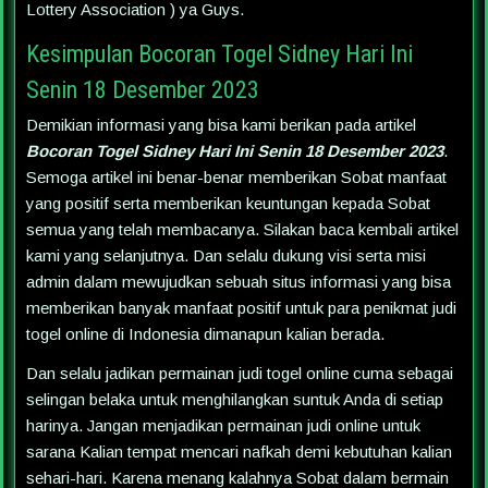
Lottery Association ) ya Guys.
Kesimpulan Bocoran Togel Sidney Hari Ini
Senin 18 Desember 2023
Demikian informasi yang bisa kami berikan pada artikel
Bocoran Togel Sidney Hari Ini Senin 18 Desember 2023
.
Semoga artikel ini benar-benar memberikan Sobat manfaat
yang positif serta memberikan keuntungan kepada Sobat
semua yang telah membacanya. Silakan baca kembali artikel
kami yang selanjutnya. Dan selalu dukung visi serta misi
admin dalam mewujudkan sebuah situs informasi yang bisa
memberikan banyak manfaat positif untuk para penikmat judi
togel online di Indonesia dimanapun kalian berada.
Dan selalu jadikan permainan judi togel online cuma sebagai
selingan belaka untuk menghilangkan suntuk Anda di setiap
harinya. Jangan menjadikan permainan judi online untuk
sarana Kalian tempat mencari nafkah demi kebutuhan kalian
sehari-hari. Karena menang kalahnya Sobat dalam bermain