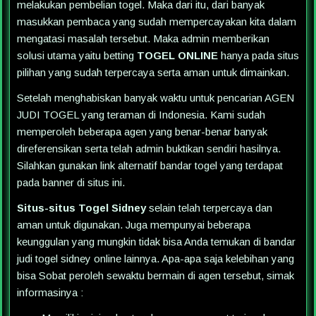
melakukan pembelian togel. Maka dari itu, dari banyak
masukkan pembaca yang sudah mempercayakan kita dalam
mengatasi masalah tersebut. Maka admin memberikan
solusi utama yaitu betting
TOGEL ONLINE
hanya pada situs
pilihan yang sudah terpercaya serta aman untuk dimainkan.
Setelah menghabiskan banyak waktu untuk pencarian AGEN
JUDI TOGEL yang teraman di Indonesia. Kami sudah
memperoleh beberapa agen yang benar-benar banyak
direferensikan serta telah admin buktikan sendiri hasilnya.
Silahkan gunakan link alternatif bandar togel yang terdapat
pada banner di situs ini.
Situs-situs Togel Sidney
selain telah terpercaya dan
aman untuk digunakan. Juga mempunyai beberapa
keunggulan yang mungkin tidak bisa Anda temukan di bandar
judi togel sidney online lainnya. Apa-apa saja kelebihan yang
bisa Sobat peroleh sewaktu bermain di agen tersebut, simak
informasinya :