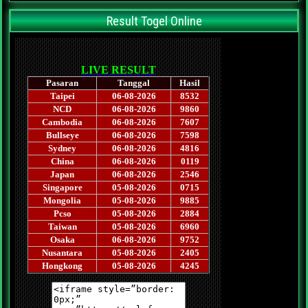
Result Togel Online