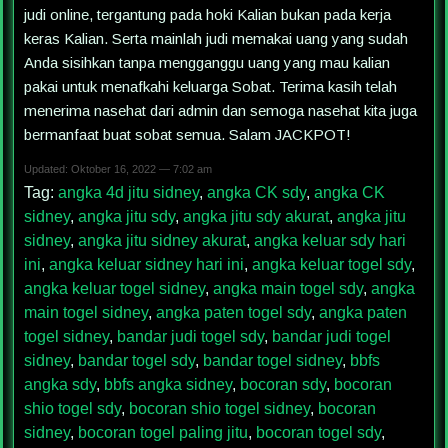
judi online, tergantung pada hoki Kalian bukan pada kerja
keras Kalian. Serta mainlah judi memakai uang yang sudah
Anda sisihkan tanpa mengganggu uang yang mau kalian
pakai untuk menafkahi keluarga Sobat. Terima kasih telah
menerima nasehat dari admin dan semoga nasehat kita juga
bermanfaat buat sobat semua. Salam JACKPOT!
Updated: Oktober 16, 2022 — 7:02 am
Tag:
angka 4d jitu sidney
,
angka CK sdy
,
angka CK
sidney
,
angka jitu sdy
,
angka jitu sdy akurat
,
angka jitu
sidney
,
angka jitu sidney akurat
,
angka keluar sdy hari
ini
,
angka keluar sidney hari ini
,
angka keluar togel sdy
,
angka keluar togel sidney
,
angka main togel sdy
,
angka
main togel sidney
,
angka paten togel sdy
,
angka paten
togel sidney
,
bandar judi togel sdy
,
bandar judi togel
sidney
,
bandar togel sdy
,
bandar togel sidney
,
bbfs
angka sdy
,
bbfs angka sidney
,
bocoran sdy
,
bocoran
shio togel sdy
,
bocoran shio togel sidney
,
bocoran
sidney
,
bocoran togel paling jitu
,
bocoran togel sdy
,