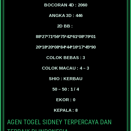
BOCORAN 4D : 2060
ANGKA 3D : 446
2D BB :
88*27*71*56*75*42*61*08*79*01
20*18*20*08*84*44*16*17*45*90
COLOK BEBAS : 3
COLOK MACAU : 4 – 3
SHIO : KERBAU
50 – 50 : 1 / 4
EKOR : 0
KEPALA : 8
AGEN TOGEL SIDNEY TERPERCAYA DAN