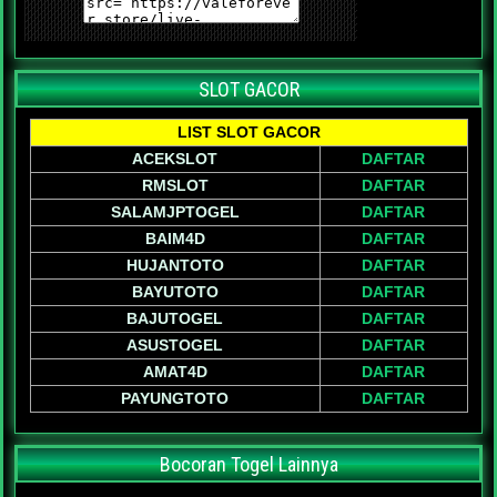
SLOT GACOR
LIST SLOT GACOR
ACEKSLOT
DAFTAR
RMSLOT
DAFTAR
SALAMJPTOGEL
DAFTAR
BAIM4D
DAFTAR
HUJANTOTO
DAFTAR
BAYUTOTO
DAFTAR
BAJUTOGEL
DAFTAR
ASUSTOGEL
DAFTAR
AMAT4D
DAFTAR
PAYUNGTOTO
DAFTAR
Bocoran Togel Lainnya