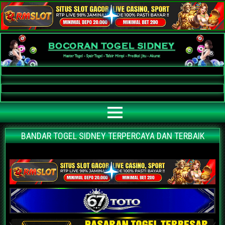
Bocoran Togel Sidney AKURAT
Bocoran angka jitu togel sidney paling akurat | prediksi situs agen bandar
togel sidney terpercaya | nomor main sidney | data keluaran sidney hari ini
BANDAR TOGEL SIDNEY TERPERCAYA DAN TERBAIK