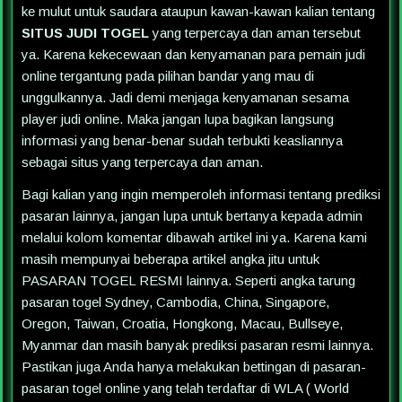
ke mulut untuk saudara ataupun kawan-kawan kalian tentang
SITUS JUDI TOGEL
yang terpercaya dan aman tersebut
ya. Karena kekecewaan dan kenyamanan para pemain judi
online tergantung pada pilihan bandar yang mau di
unggulkannya. Jadi demi menjaga kenyamanan sesama
player judi online. Maka jangan lupa bagikan langsung
informasi yang benar-benar sudah terbukti keasliannya
sebagai situs yang terpercaya dan aman.
Bagi kalian yang ingin memperoleh informasi tentang prediksi
pasaran lainnya, jangan lupa untuk bertanya kepada admin
melalui kolom komentar dibawah artikel ini ya. Karena kami
masih mempunyai beberapa artikel angka jitu untuk
PASARAN TOGEL RESMI lainnya. Seperti angka tarung
pasaran togel Sydney, Cambodia, China, Singapore,
Oregon, Taiwan, Croatia, Hongkong, Macau, Bullseye,
Myanmar dan masih banyak prediksi pasaran resmi lainnya.
Pastikan juga Anda hanya melakukan bettingan di pasaran-
pasaran togel online yang telah terdaftar di WLA ( World