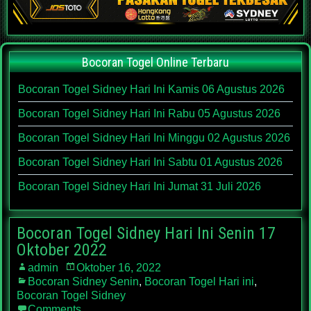
Bocoran Togel Online Terbaru
Bocoran Togel Sidney Hari Ini Kamis 06 Agustus 2026
Bocoran Togel Sidney Hari Ini Rabu 05 Agustus 2026
Bocoran Togel Sidney Hari Ini Minggu 02 Agustus 2026
Bocoran Togel Sidney Hari Ini Sabtu 01 Agustus 2026
Bocoran Togel Sidney Hari Ini Jumat 31 Juli 2026
Bocoran Togel Sidney Hari Ini Senin 17
Oktober 2022
admin
Oktober 16, 2022
Bocoran Sidney Senin
,
Bocoran Togel Hari ini
,
Bocoran Togel Sidney
Comments