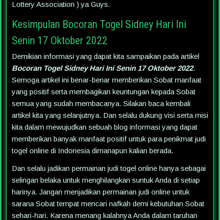
Lottery Association ) ya Guys.
Kesimpulan Bocoran Togel Sidney Hari Ini
Senin 17 Oktober 2022
Demikian informasi yang dapat kita sampaikan pada artikel
Bocoran Togel Sidney Hari Ini Senin 17 Oktober 2022
.
Semoga artikel ini benar-benar memberikan Sobat manfaat
yang positif serta membagikan keuntungan kepada Sobat
semua yang sudah membacanya. Silakan baca kembali
artikel kita yang selanjutnya. Dan selalu dukung visi serta misi
kita dalam mewujudkan sebuah blog informasi yang dapat
memberikan banyak manfaat positif untuk para penikmat judi
togel online di Indonesia dimanapun kalian berada.
Dan selalu jadikan permainan judi togel online hanya sebagai
selingan belaka untuk menghilangkan suntuk Anda di setiap
harinya. Jangan menjadikan permainan judi online untuk
sarana Sobat tempat mencari nafkah demi kebutuhan Sobat
sehari-hari. Karena menang kalahnya Anda dalam taruhan