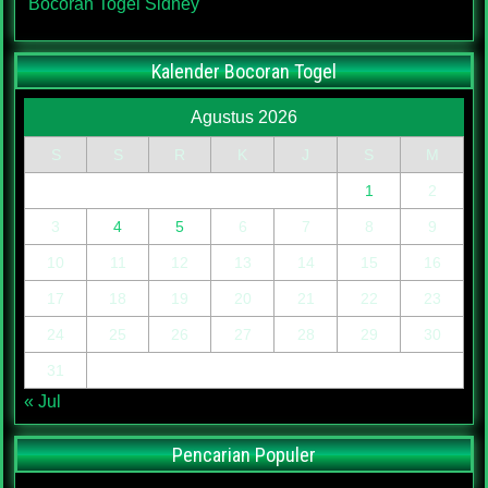
Bocoran Togel Sidney
Kalender Bocoran Togel
Agustus 2026
S
S
R
K
J
S
M
1
2
3
4
5
6
7
8
9
10
11
12
13
14
15
16
17
18
19
20
21
22
23
24
25
26
27
28
29
30
31
« Jul
Pencarian Populer