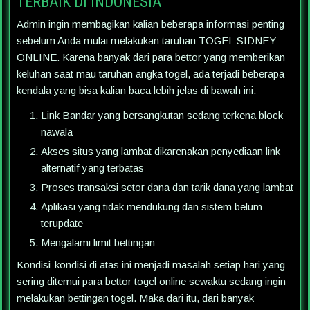
TERBAIK DI INDONESIA
Admin ingin membagikan kalian beberapa informasi penting
sebelum Anda mulai melakukan taruhan TOGEL SIDNEY
ONLINE. Karena banyak dari para bettor yang memberikan
keluhan saat mau taruhan angka togel, ada terjadi beberapa
kendala yang bisa kalian baca lebih jelas di bawah ini.
Link Bandar yang bersangkutan sedang terkena block
nawala
Akses situs yang lambat dikarenakan penyediaan link
alternatif yang terbatas
Proses transaksi setor dana dan tarik dana yang lambat
Aplikasi yang tidak mendukung dan sistem belum
terupdate
Mengalami limit bettingan
Kondisi-kondisi di atas ini menjadi masalah setiap hari yang
sering ditemui para bettor togel online sewaktu sedang ingin
melakukan bettingan togel. Maka dari itu, dari banyak