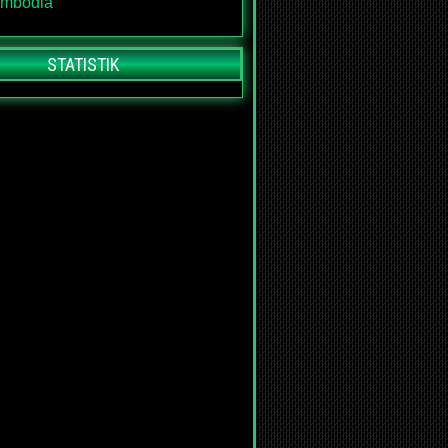
ambodia
STATISTIK