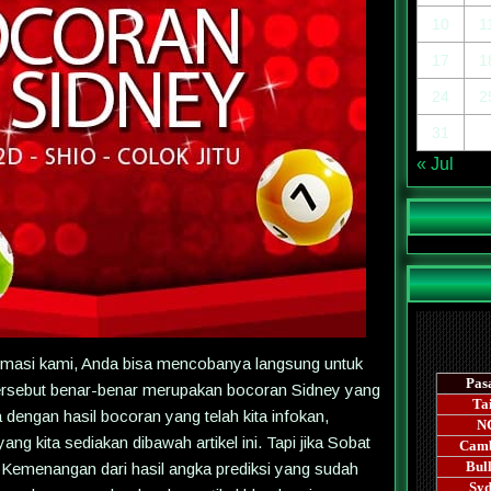
10
1
17
1
24
2
31
« Jul
ormasi kami, Anda bisa mencobanya langsung untuk
 tersebut benar-benar merupakan bocoran Sidney yang
a dengan hasil bocoran yang telah kita infokan,
ng kita sediakan dibawah artikel ini. Tapi jika Sobat
emenangan dari hasil angka prediksi yang sudah