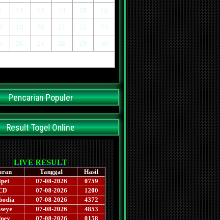
1
12
13
14
15
16
8
19
20
21
22
23
5
26
27
28
29
30
Pencarian Populer
Result Togel Online