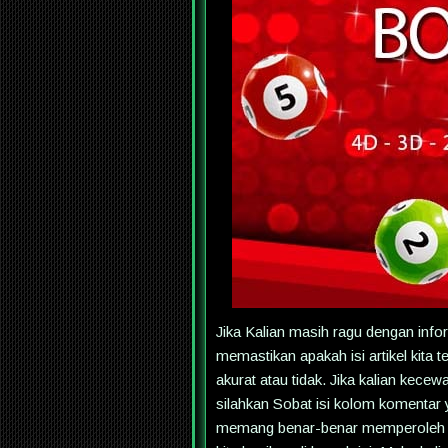
Jika Kalian masih ragu dengan inf
memastikan apakah isi artikel kita
akurat atau tidak. Jika kalian kecew
silahkan Sobat isi kolom komentar ya
memang benar-benar memperoleh K