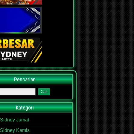
Pencarian
Kategori
Sidney Jumat
 Sidney Kamis