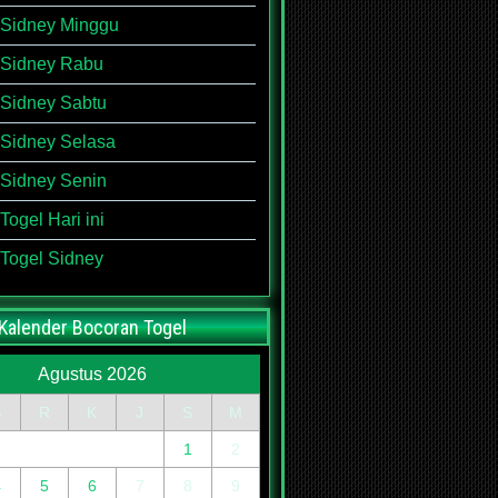
 Sidney Minggu
 Sidney Rabu
Sidney Sabtu
Sidney Selasa
Sidney Senin
Togel Hari ini
Togel Sidney
Kalender Bocoran Togel
Agustus 2026
S
R
K
J
S
M
1
2
4
5
6
7
8
9