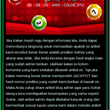
Jika Kalian masih ragu dengan informasi kita, Anda dapat
mencobanya langsung untuk memastikan apakah isi artikel
kami tersebut benar-benar adalah prediksi Sidney yang
akurat atau tidak. Jika Anda kecewa dengan hasil angka main
yang sudah admin berikan, silahkan kalian isi kolom
komentar yang kami sediakan dibawah artikel ini. Tapi jika
kalian memang benar-benar memperoleh JACKPOT dari
hasil nomor prediksi yang sudah kami berikan di bawah ini.
Maka Anda cukup share artikel blog admin agar para Sobat
lainnya bisa mendapatkan kesempatan yang sama seperti
Sobat. Jadi artikel admin dapat diketahui banyak orang dan
bermanfaat sesuai tujuan utama kami dalam menulis artikel