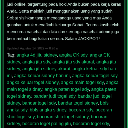
judi online, tergantung pada hoki Anda bukan pada kerja keras
Anda. Serta mainlah judi menggunakan uang yang sudah
Sobat sisihkan tanpa mengganggu uang yang mau Anda
gunakan untuk menafkahi keluarga Sobat. Terima kasih telah
menerima nasehat dari kita dan semoga nasehat admin juga
bermanfaat bagi kalian semua. Salam JACKPOT!
Updated: Agustus 14, 2022 — 8:26 am
Tag:
angka 4d jitu sidney
,
angka CK sdy
,
angka CK
sidney
,
angka jitu sdy
,
angka jitu sdy akurat
,
angka jitu
sidney
,
angka jitu sidney akurat
,
angka keluar sdy hari
ini
,
angka keluar sidney hari ini
,
angka keluar togel sdy
,
angka keluar togel sidney
,
angka main togel sdy
,
angka
main togel sidney
,
angka paten togel sdy
,
angka paten
togel sidney
,
bandar judi togel sdy
,
bandar judi togel
sidney
,
bandar togel sdy
,
bandar togel sidney
,
bbfs
angka sdy
,
bbfs angka sidney
,
bocoran sdy
,
bocoran
shio togel sdy
,
bocoran shio togel sidney
,
bocoran
sidney
,
bocoran togel paling jitu
,
bocoran togel sdy
,