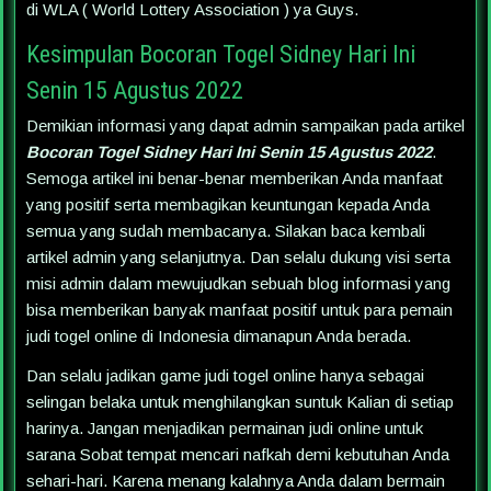
di WLA ( World Lottery Association ) ya Guys.
Kesimpulan Bocoran Togel Sidney Hari Ini
Senin 15 Agustus 2022
Demikian informasi yang dapat admin sampaikan pada artikel
Bocoran Togel Sidney Hari Ini Senin 15 Agustus 2022
.
Semoga artikel ini benar-benar memberikan Anda manfaat
yang positif serta membagikan keuntungan kepada Anda
semua yang sudah membacanya. Silakan baca kembali
artikel admin yang selanjutnya. Dan selalu dukung visi serta
misi admin dalam mewujudkan sebuah blog informasi yang
bisa memberikan banyak manfaat positif untuk para pemain
judi togel online di Indonesia dimanapun Anda berada.
Dan selalu jadikan game judi togel online hanya sebagai
selingan belaka untuk menghilangkan suntuk Kalian di setiap
harinya. Jangan menjadikan permainan judi online untuk
sarana Sobat tempat mencari nafkah demi kebutuhan Anda
sehari-hari. Karena menang kalahnya Anda dalam bermain