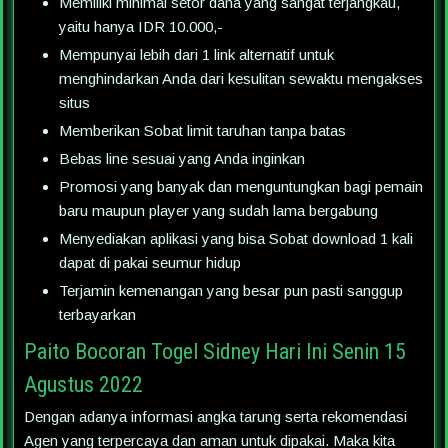
Memiliki minimal setor dana yang sangat terjangkau,
yaitu hanya IDR 10.000,-
Mempunyai lebih dari 1 link alternatif untuk
menghindarkan Anda dari kesulitan sewaktu mengakses
situs
Memberikan Sobat limit taruhan tanpa batas
Bebas line sesuai yang Anda inginkan
Promosi yang banyak dan menguntungkan bagi pemain
baru maupun player yang sudah lama bergabung
Menyediakan aplikasi yang bisa Sobat download 1 kali
dapat di pakai seumur hidup
Terjamin kemenangan yang besar pun pasti sanggup
terbayarkan
Paito Bocoran Togel Sidney Hari Ini Senin 15
Agustus 2022
Dengan adanya informasi angka tarung serta rekomendasi
Agen yang terpercaya dan aman untuk dipakai. Maka kita