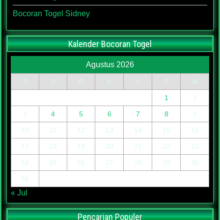
Bocoran Togel Sidney
Kalender Bocoran Togel
Agustus 2026
S
S
R
K
J
S
M
1
2
3
4
5
6
7
8
9
10
11
12
13
14
15
16
17
18
19
20
21
22
23
24
25
26
27
28
29
30
31
« Jul
Pencarian Populer