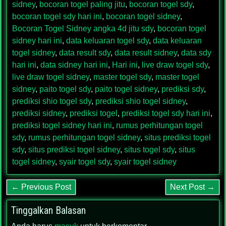
sidney
,
bocoran togel paling jitu
,
bocoran togel sdy
,
bocoran togel sdy hari ini
,
bocoran togel sidney
,
Bocoran Togel Sidney angka 4d jitu sdy
,
bocoran togel
sidney hari ini
,
data keluaran togel sdy
,
data keluaran
togel sidney
,
data result sdy
,
data result sidney
,
data sdy
hari ini
,
data sidney hari ini
,
Hari ini
,
live draw togel sdy
,
live draw togel sidney
,
master togel sdy
,
master togel
sidney
,
paito togel sdy
,
paito togel sidney
,
prediksi sdy
,
prediksi shio togel sdy
,
prediksi shio togel sidney
,
prediksi sidney
,
prediksi togel
,
prediksi togel sdy hari ini
,
prediksi togel sidney hari ini
,
rumus perhitungan togel
sdy
,
rumus perhitungan togel sidney
,
situs prediksi togel
sdy
,
situs prediksi togel sidney
,
situs togel sdy
,
situs
togel sidney
,
syair togel sdy
,
syair togel sidney
← Previous Post
Next Post →
Tinggalkan Balasan