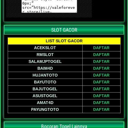
SLOT GACOR
LIST SLOT GACOR
ACEKSLOT
DAFTAR
RMSLOT
DAFTAR
SALAMJPTOGEL
DAFTAR
BAIM4D
DAFTAR
HUJANTOTO
DAFTAR
BAYUTOTO
DAFTAR
BAJUTOGEL
DAFTAR
ASUSTOGEL
DAFTAR
AMAT4D
DAFTAR
PAYUNGTOTO
DAFTAR
Bocoran Togel Lainnya