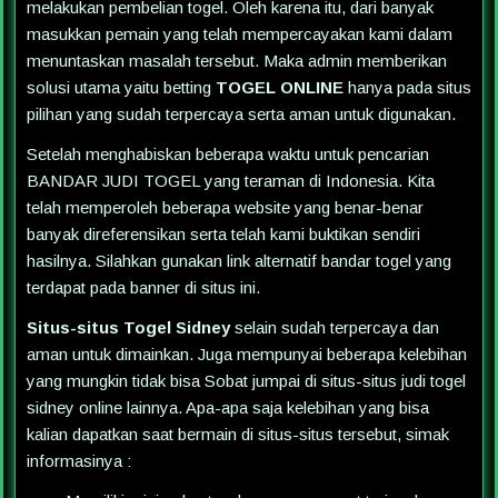
melakukan pembelian togel. Oleh karena itu, dari banyak
masukkan pemain yang telah mempercayakan kami dalam
menuntaskan masalah tersebut. Maka admin memberikan
solusi utama yaitu betting
TOGEL ONLINE
hanya pada situs
pilihan yang sudah terpercaya serta aman untuk digunakan.
Setelah menghabiskan beberapa waktu untuk pencarian
BANDAR JUDI TOGEL yang teraman di Indonesia. Kita
telah memperoleh beberapa website yang benar-benar
banyak direferensikan serta telah kami buktikan sendiri
hasilnya. Silahkan gunakan link alternatif bandar togel yang
terdapat pada banner di situs ini.
Situs-situs Togel Sidney
selain sudah terpercaya dan
aman untuk dimainkan. Juga mempunyai beberapa kelebihan
yang mungkin tidak bisa Sobat jumpai di situs-situs judi togel
sidney online lainnya. Apa-apa saja kelebihan yang bisa
kalian dapatkan saat bermain di situs-situs tersebut, simak
informasinya :