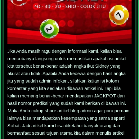
Jika Anda masih ragu dengan informasi kami, kalian bisa
mencobanya langsung untuk memastikan apakah isi artikel
kita tersebut benar-benar adalah angka ikut Sidney yang
akurat atau tidak. Apabila Anda kecewa dengan hasil angka
jitu yang sudah admin infokan, silahkan kalian isi kolom
komentar yang kita sediakan dibawah artikel ini. Tapi bila
kalian memang benar-benar mendapatkan JACKPOT dari
hasil nomor prediksi yang sudah kami berikan di bawah ini.
Maka Anda cukup share artikel blog admin agar para pemain
lainnya bisa mendapatkan kesempatan yang sama seperti
Sobat. Jadi artikel kami bisa diketahui banyak orang dan
bermanfaat sesuai tujuan utama kita dalam menulis artikel