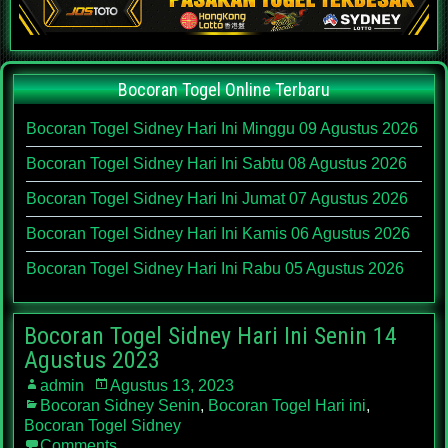
Bocoran Togel Online Terbaru
Bocoran Togel Sidney Hari Ini Minggu 09 Agustus 2026
Bocoran Togel Sidney Hari Ini Sabtu 08 Agustus 2026
Bocoran Togel Sidney Hari Ini Jumat 07 Agustus 2026
Bocoran Togel Sidney Hari Ini Kamis 06 Agustus 2026
Bocoran Togel Sidney Hari Ini Rabu 05 Agustus 2026
Bocoran Togel Sidney Hari Ini Senin 14
Agustus 2023
admin
Agustus 13, 2023
Bocoran Sidney Senin
,
Bocoran Togel Hari ini
,
Bocoran Togel Sidney
Comments