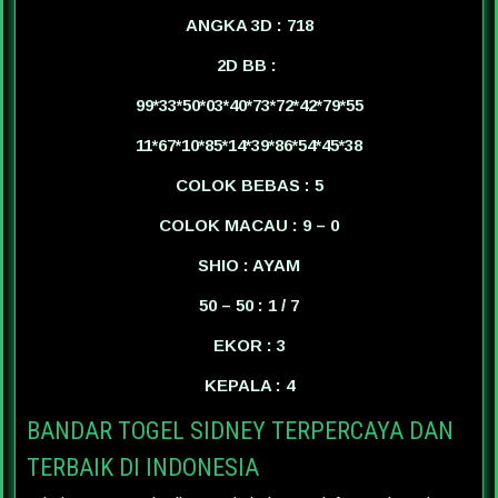
ANGKA 3D : 718
2D BB :
99*33*50*03*40*73*72*42*79*55
11*67*10*85*14*39*86*54*45*38
COLOK BEBAS : 5
COLOK MACAU : 9 – 0
SHIO : AYAM
50 – 50 : 1 / 7
EKOR : 3
KEPALA : 4
BANDAR TOGEL SIDNEY TERPERCAYA DAN
TERBAIK DI INDONESIA