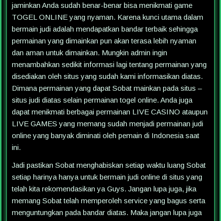
jaminkan Anda sudah benar-benar bisa menikmati game
TOGEL ONLINE yang nyaman. Karena kunci utama dalam
bermain judi adalah mendapatkan bandar terbaik sehingga
permainan yang dimainkan pun akan terasa lebih nyaman
dan aman untuk dimainkan. Mungkin admin ingin
menambahkan sedikit informasi lagi tentang permainan yang
disediakan oleh situs yang sudah kami informasikan diatas.
Dimana permainan yang dapat Sobat mainkan pada situs –
situs judi diatas selain permainan togel online. Anda juga
dapat menikmati berbagai permainan LIVE CASINO ataupun
LIVE GAMES yang memang sudah menjadi permainan judi
online yang banyak diminati oleh pemain di Indonesia saat
ini.
Jadi pastikan Sobat menghabiskan setiap waktu luang Sobat
setiap harinya hanya untuk bermain judi online di situs yang
telah kita rekomendasikan ya Guys. Jangan lupa juga, jika
memang Sobat telah memperoleh service yang bagus serta
menguntungkan pada bandar diatas. Maka jangan lupa juga