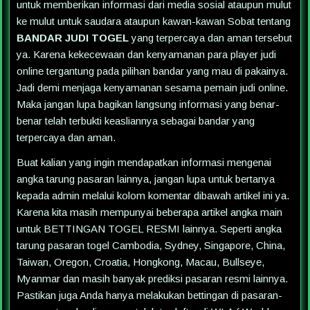
untuk memberikan informasi dari media sosial ataupun mulut
ke mulut untuk saudara ataupun kawan-kawan Sobat tentang
BANDAR JUDI TOGEL
yang terpercaya dan aman tersebut
ya. Karena kekecewaan dan kenyamanan para player judi
online tergantung pada pilihan bandar yang mau di pakainya.
Jadi demi menjaga kenyamanan sesama pemain judi online.
Maka jangan lupa bagikan langsung informasi yang benar-
benar telah terbukti keasliannya sebagai bandar yang
terpercaya dan aman.
Buat kalian yang ingin mendapatkan informasi mengenai
angka tarung pasaran lainnya, jangan lupa untuk bertanya
kepada admin melalui kolom komentar dibawah artikel ini ya.
Karena kita masih mempunyai beberapa artikel angka main
untuk BETTINGAN TOGEL RESMI lainnya. Seperti angka
tarung pasaran togel Cambodia, Sydney, Singapore, China,
Taiwan, Oregon, Croatia, Hongkong, Macau, Bullseye,
Myanmar dan masih banyak prediksi pasaran resmi lainnya.
Pastikan juga Anda hanya melakukan bettingan di pasaran-