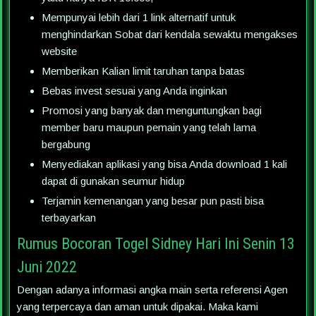
Mempunyai lebih dari 1 link alternatif untuk
menghindarkan Sobat dari kendala sewaktu mengakses
website
Memberikan Kalian limit taruhan tanpa batas
Bebas invest sesuai yang Anda inginkan
Promosi yang banyak dan menguntungkan bagi
member baru maupun pemain yang telah lama
bergabung
Menyediakan aplikasi yang bisa Anda download 1 kali
dapat di gunakan seumur hidup
Terjamin kemenangan yang besar pun pasti bisa
terbayarkan
Rumus Bocoran Togel Sidney Hari Ini Senin 13
Juni 2022
Dengan adanya informasi angka main serta referensi Agen
yang terpercaya dan aman untuk dipakai. Maka kami