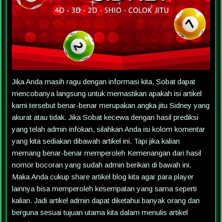
Jika Anda masih ragu dengan informasi kita, Sobat dapat
mencobanya langsung untuk memastikan apakah isi artikel
kami tersebut benar-benar merupakan angka jitu Sidney yang
akurat atau tidak. Jika Sobat kecewa dengan hasil prediksi
yang telah admin infokan, silahkan Anda isi kolom komentar
yang kita sediakan dibawah artikel ini. Tapi jika kalian
memang benar-benar memperoleh Kemenangan dari hasil
nomor bocoran yang sudah admin berikan di bawah ini.
Maka Anda cukup share artikel blog kita agar para player
lainnya bisa memperoleh kesempatan yang sama seperti
kalian. Jadi artikel admin dapat diketahui banyak orang dan
berguna sesuai tujuan utama kita dalam menulis artikel