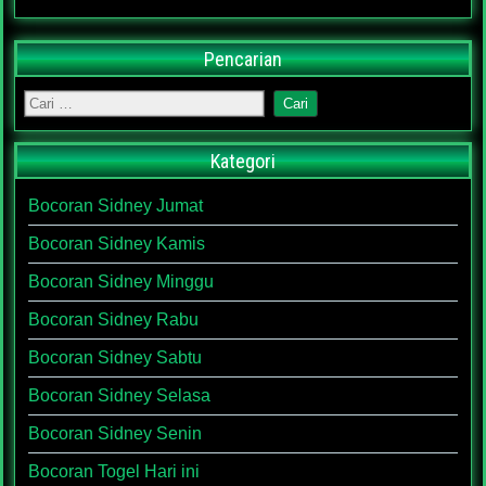
Pencarian
Kategori
Bocoran Sidney Jumat
Bocoran Sidney Kamis
Bocoran Sidney Minggu
Bocoran Sidney Rabu
Bocoran Sidney Sabtu
Bocoran Sidney Selasa
Bocoran Sidney Senin
Bocoran Togel Hari ini