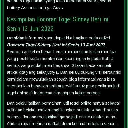
pasaran togel online yang telah terdaftar di WLA ( World
Lottery Association ) ya Guys.
Kesimpulan Bocoran Togel Sidney Hari Ini
Senin 13 Juni 2022
Demikian informasi yang dapat kita bagikan pada artikel
Bocoran Togel Sidney Hari Ini Senin 13 Juni 2022
.
Semoga artikel ini benar-benar memberikan kalian manfaat
yang positif serta memberikan keuntungan kepada Sobat
semua yang sudah membacanya. Silakan baca kembali
artikel kita yang selanjutnya. Dan selalu dukung visi serta misi
kami dalam mewujudkan sebuah blog informasi yang bisa
memberikan banyak manfaat positif untuk para penikmat judi
togel online di Indonesia dimanapun kalian berada.
Dan selalu jadikan permainan judi togel online hanya sebagai
selingan belaka untuk menghilangkan suntuk Sobat di setiap
harinya. Jangan menjadikan game judi online untuk sarana
Anda tempat mencari nafkah demi kebutuhan kalian sehari-