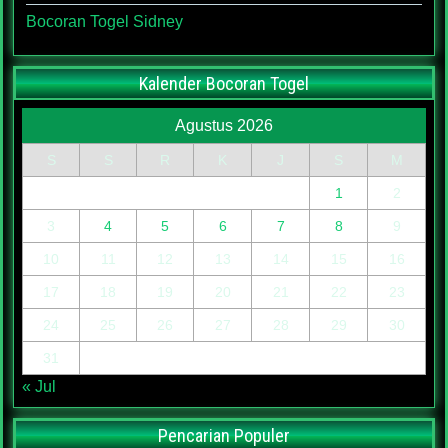
Bocoran Togel Sidney
Kalender Bocoran Togel
Agustus 2026
S
S
R
K
J
S
M
1
2
3
4
5
6
7
8
9
10
11
12
13
14
15
16
17
18
19
20
21
22
23
24
25
26
27
28
29
30
31
« Jul
Pencarian Populer