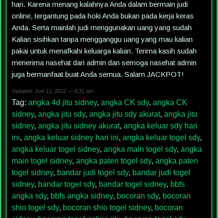
hari. Karena menang kalahnya Anda dalam bermain judi
online, tergantung pada hoki Anda bukan pada kerja keras
Anda. Serta mainlah judi menggunakan uang yang sudah
Kalian sisihkan tanpa mengganggu uang yang mau kalian
pakai untuk menafkahi keluarga kalian. Terima kasih sudah
menerima nasehat dari admin dan semoga nasehat admin
juga bermanfaat buat Anda semua. Salam JACKPOT!
Updated: Juni 12, 2022 — 8:31 am
Tag:
angka 4d jitu sidney
,
angka CK sdy
,
angka CK
sidney
,
angka jitu sdy
,
angka jitu sdy akurat
,
angka jitu
sidney
,
angka jitu sidney akurat
,
angka keluar sdy hari
ini
,
angka keluar sidney hari ini
,
angka keluar togel sdy
,
angka keluar togel sidney
,
angka main togel sdy
,
angka
main togel sidney
,
angka paten togel sdy
,
angka paten
togel sidney
,
bandar judi togel sdy
,
bandar judi togel
sidney
,
bandar togel sdy
,
bandar togel sidney
,
bbfs
angka sdy
,
bbfs angka sidney
,
bocoran sdy
,
bocoran
shio togel sdy
,
bocoran shio togel sidney
,
bocoran