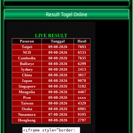
Result Togel Online