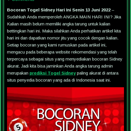
Bocoran Togel Sidney Hari Ini Senin 13 Juni 2022
–
Sudahkah Anda memperoleh ANGKA MAIN HARI INI? Jika
Kalian masih belum memiliki angka tarung untuk kalian
bettingkan hari ini. Maka silahkan Anda perhatikan artikel kita
hari ini dan dapatkan nomor jitu yang cocok dengan kalian.
Setiap bocoran yang kami rumuskan pada artikel ini,
mengacu pada beberapa website rekomendasi yang telah
terpercaya sebagai situs yang menyediakan bocoran Sidney
akurat. Jadi kita bisa jaminkan Anda angka tarung admin
merupakan
prediksi Togel Sidney
paling akurat di antara
situs penyedia bocoran yang ada di Indonesia saat ini.