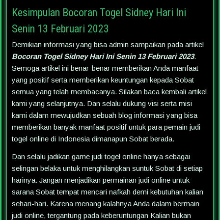
Kesimpulan Bocoran Togel Sidney Hari Ini
Senin 13 Februari 2023
Demikian informasi yang bisa admin sampaikan pada artikel
Bocoran Togel Sidney Hari Ini Senin 13 Februari 2023
.
Semoga artikel ini benar-benar memberikan Anda manfaat
yang positif serta memberikan keuntungan kepada Sobat
semua yang telah membacanya. Silakan baca kembali artikel
kami yang selanjutnya. Dan selalu dukung visi serta misi
kami dalam mewujudkan sebuah blog informasi yang bisa
memberikan banyak manfaat positif untuk para pemain judi
togel online di Indonesia dimanapun Sobat berada.
Dan selalu jadikan game judi togel online hanya sebagai
selingan belaka untuk menghilangkan suntuk Sobat di setiap
harinya. Jangan menjadikan permainan judi online untuk
sarana Sobat tempat mencari nafkah demi kebutuhan kalian
sehari-hari. Karena menang kalahnya Anda dalam bermain
judi online, tergantung pada keberuntungan Kalian bukan