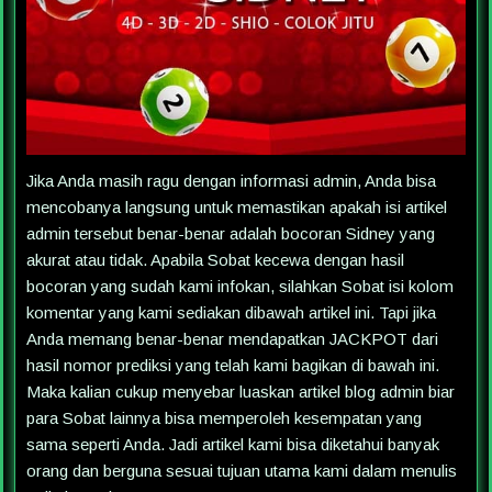
Jika Anda masih ragu dengan informasi admin, Anda bisa
mencobanya langsung untuk memastikan apakah isi artikel
admin tersebut benar-benar adalah bocoran Sidney yang
akurat atau tidak. Apabila Sobat kecewa dengan hasil
bocoran yang sudah kami infokan, silahkan Sobat isi kolom
komentar yang kami sediakan dibawah artikel ini. Tapi jika
Anda memang benar-benar mendapatkan JACKPOT dari
hasil nomor prediksi yang telah kami bagikan di bawah ini.
Maka kalian cukup menyebar luaskan artikel blog admin biar
para Sobat lainnya bisa memperoleh kesempatan yang
sama seperti Anda. Jadi artikel kami bisa diketahui banyak
orang dan berguna sesuai tujuan utama kami dalam menulis