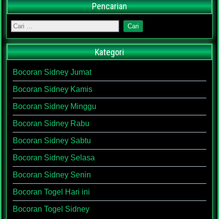
Pencarian
Kategori
Bocoran Sidney Jumat
Bocoran Sidney Kamis
Bocoran Sidney Minggu
Bocoran Sidney Rabu
Bocoran Sidney Sabtu
Bocoran Sidney Selasa
Bocoran Sidney Senin
Bocoran Togel Hari ini
Bocoran Togel Sidney