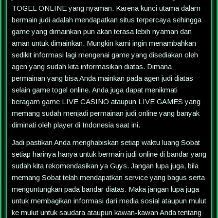
TOGEL ONLINE yang nyaman. Karena kunci utama dalam
bermain judi adalah mendapatkan situs terpercaya sehingga
game yang dimainkan pun akan terasa lebih nyaman dan
aman untuk dimainkan. Mungkin kami ingin menambahkan
sedikit informasi lagi mengenai game yang disediakan oleh
agen yang sudah kita informasikan diatas. Dimana
permainan yang bisa Anda mainkan pada agen judi diatas
selain game togel online. Anda juga dapat menikmati
beragam game LIVE CASINO ataupun LIVE GAMES yang
memang sudah menjadi permainan judi online yang banyak
diminati oleh player di Indonesia saat ini.
Jadi pastikan Anda menghabiskan setiap waktu luang Sobat
setiap harinya hanya untuk bermain judi online di bandar yang
sudah kita rekomendasikan ya Guys. Jangan lupa juga, bila
memang Sobat telah mendapatkan service yang bagus serta
menguntungkan pada bandar diatas. Maka jangan lupa juga
untuk membagikan informasi dari media sosial ataupun mulut
ke mulut untuk saudara ataupun kawan-kawan Anda tentang