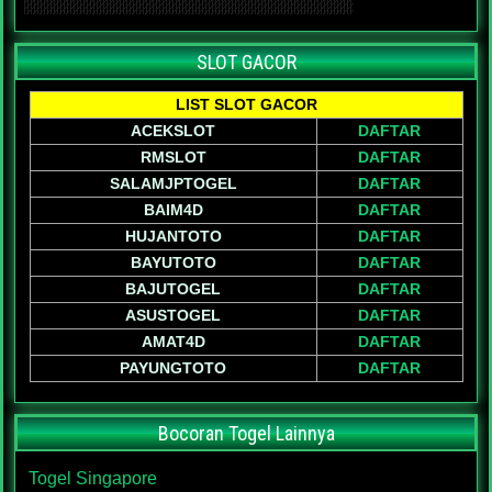
SLOT GACOR
LIST SLOT GACOR
ACEKSLOT
DAFTAR
RMSLOT
DAFTAR
SALAMJPTOGEL
DAFTAR
BAIM4D
DAFTAR
HUJANTOTO
DAFTAR
BAYUTOTO
DAFTAR
BAJUTOGEL
DAFTAR
ASUSTOGEL
DAFTAR
AMAT4D
DAFTAR
PAYUNGTOTO
DAFTAR
Bocoran Togel Lainnya
Togel Singapore