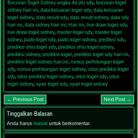
Bocoran Togel Sidney angka 4d jitu sdy
,
bocoran togel
sidney hari ini
,
data keluaran togel sdy
,
data keluaran
togel sidney
,
data result sdy
,
data result sidney
,
data sdy
hari ini
,
data sidney hari ini
,
Hari ini
,
live draw togel sdy
,
live draw togel sidney
,
master togel sdy
,
master togel
sidney
,
paito togel sdy
,
paito togel sidney
,
prediksi sdy
,
prediksi shio togel sdy
,
prediksi shio togel sidney
,
prediksi sidney
,
prediksi togel
,
prediksi togel sdy hari ini
,
prediksi togel sidney hari ini
,
rumus perhitungan togel
sdy
,
rumus perhitungan togel sidney
,
situs prediksi togel
sdy
,
situs prediksi togel sidney
,
situs togel sdy
,
situs
togel sidney
,
syair togel sdy
,
syair togel sidney
← Previous Post
Next Post →
Tinggalkan Balasan
Anda harus
masuk
untuk berkomentar.