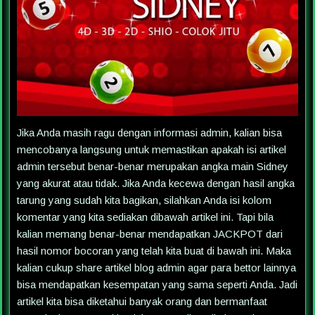
Jika Anda masih ragu dengan informasi admin, kalian bisa
mencobanya langsung untuk memastikan apakah isi artikel
admin tersebut benar-benar merupakan angka main Sidney
yang akurat atau tidak. Jika Anda kecewa dengan hasil angka
tarung yang sudah kita bagikan, silahkan Anda isi kolom
komentar yang kita sediakan dibawah artikel ini. Tapi bila
kalian memang benar-benar mendapatkan JACKPOT dari
hasil nomor bocoran yang telah kita buat di bawah ini. Maka
kalian cukup share artikel blog admin agar para bettor lainnya
bisa mendapatkan kesempatan yang sama seperti Anda. Jadi
artikel kita bisa diketahui banyak orang dan bermanfaat