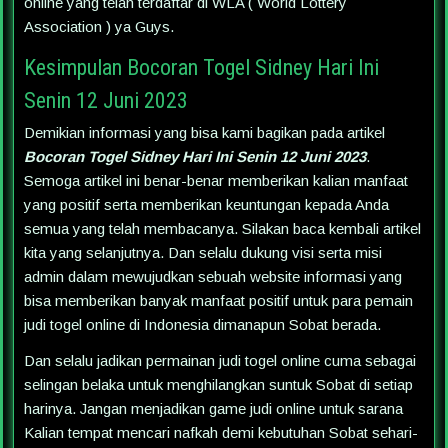
online yang telah terdaftar di WLA ( World Lottery
Association ) ya Guys.
Kesimpulan Bocoran Togel Sidney Hari Ini
Senin 12 Juni 2023
Demikian informasi yang bisa kami bagikan pada artikel
Bocoran Togel Sidney Hari Ini Senin 12 Juni 2023
.
Semoga artikel ini benar-benar memberikan kalian manfaat
yang positif serta memberikan keuntungan kepada Anda
semua yang telah membacanya. Silakan baca kembali artikel
kita yang selanjutnya. Dan selalu dukung visi serta misi
admin dalam mewujudkan sebuah website informasi yang
bisa memberikan banyak manfaat positif untuk para pemain
judi togel online di Indonesia dimanapun Sobat berada.
Dan selalu jadikan permainan judi togel online cuma sebagai
selingan belaka untuk menghilangkan suntuk Sobat di setiap
harinya. Jangan menjadikan game judi online untuk sarana
Kalian tempat mencari nafkah demi kebutuhan Sobat sehari-