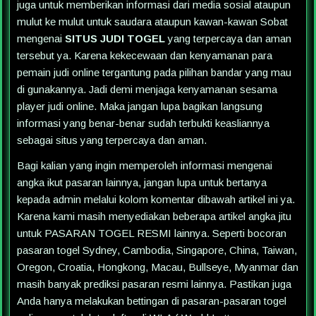
juga untuk memberikan informasi dari media sosial ataupun
mulut ke mulut untuk saudara ataupun kawan-kawan Sobat
mengenai
SITUS JUDI TOGEL
yang terpercaya dan aman
tersebut ya. Karena kekecewaan dan kenyamanan para
pemain judi online tergantung pada pilihan bandar yang mau
di gunakannya. Jadi demi menjaga kenyamanan sesama
player judi online. Maka jangan lupa bagikan langsung
informasi yang benar-benar sudah terbukti keasliannya
sebagai situs yang terpercaya dan aman.
Bagi kalian yang ingin memperoleh informasi mengenai
angka ikut pasaran lainnya, jangan lupa untuk bertanya
kepada admin melalui kolom komentar dibawah artikel ini ya.
Karena kami masih menyediakan beberapa artikel angka jitu
untuk PASARAN TOGEL RESMI lainnya. Seperti bocoran
pasaran togel Sydney, Cambodia, Singapore, China, Taiwan,
Oregon, Croatia, Hongkong, Macau, Bullseye, Myanmar dan
masih banyak prediksi pasaran resmi lainnya. Pastikan juga
Anda hanya melakukan bettingan di pasaran-pasaran togel