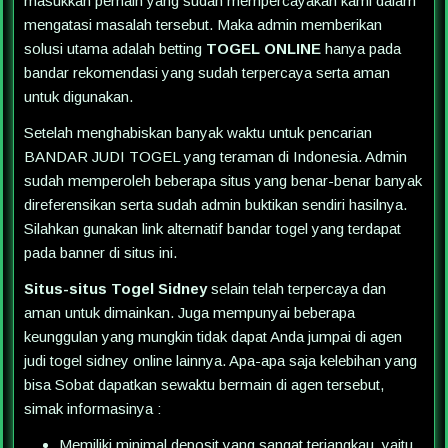
masukkan pemain yang sudah mempercayakan kami dalam
mengatasi masalah tersebut. Maka admin memberikan
solusi utama adalah betting
TOGEL ONLINE
hanya pada
bandar rekomendasi yang sudah terpercaya serta aman
untuk digunakan.
Setelah menghabiskan banyak waktu untuk pencarian
BANDAR JUDI TOGEL yang teraman di Indonesia. Admin
sudah memperoleh beberapa situs yang benar-benar banyak
direferensikan serta sudah admin buktikan sendiri hasilnya.
Silahkan gunakan link alternatif bandar togel yang terdapat
pada banner di situs ini.
Situs-situs Togel Sidney
selain telah terpercaya dan
aman untuk dimainkan. Juga mempunyai beberapa
keunggulan yang mungkin tidak dapat Anda jumpai di agen
judi togel sidney online lainnya. Apa-apa saja kelebihan yang
bisa Sobat dapatkan sewaktu bermain di agen tersebut,
simak informasinya :
Memiliki minimal deposit yang sangat terjangkau, yaitu