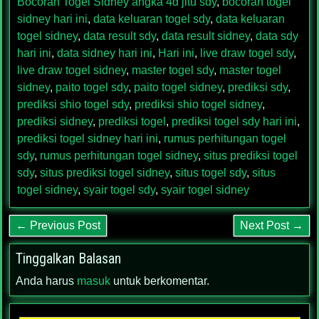
Bocoran Togel Sidney angka 4d jitu sdy
,
bocoran togel
sidney hari ini
,
data keluaran togel sdy
,
data keluaran
togel sidney
,
data result sdy
,
data result sidney
,
data sdy
hari ini
,
data sidney hari ini
,
Hari ini
,
live draw togel sdy
,
live draw togel sidney
,
master togel sdy
,
master togel
sidney
,
paito togel sdy
,
paito togel sidney
,
prediksi sdy
,
prediksi shio togel sdy
,
prediksi shio togel sidney
,
prediksi sidney
,
prediksi togel
,
prediksi togel sdy hari ini
,
prediksi togel sidney hari ini
,
rumus perhitungan togel
sdy
,
rumus perhitungan togel sidney
,
situs prediksi togel
sdy
,
situs prediksi togel sidney
,
situs togel sdy
,
situs
togel sidney
,
syair togel sdy
,
syair togel sidney
← Previous Post
Next Post →
Tinggalkan Balasan
Anda harus
masuk
untuk berkomentar.