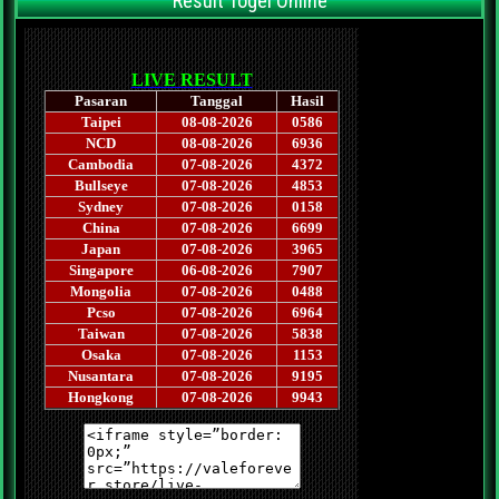
Result Togel Online