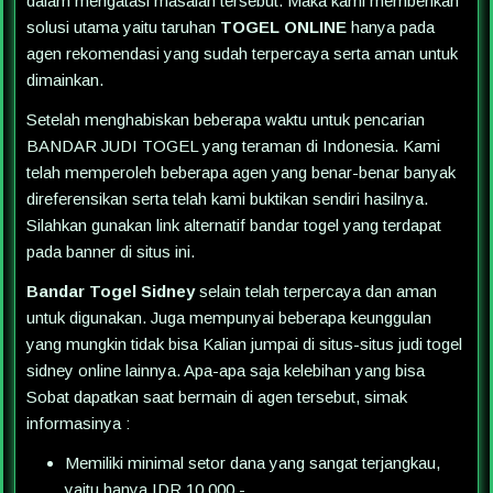
dalam mengatasi masalah tersebut. Maka kami memberikan
solusi utama yaitu taruhan
TOGEL ONLINE
hanya pada
agen rekomendasi yang sudah terpercaya serta aman untuk
dimainkan.
Setelah menghabiskan beberapa waktu untuk pencarian
BANDAR JUDI TOGEL yang teraman di Indonesia. Kami
telah memperoleh beberapa agen yang benar-benar banyak
direferensikan serta telah kami buktikan sendiri hasilnya.
Silahkan gunakan link alternatif bandar togel yang terdapat
pada banner di situs ini.
Bandar Togel Sidney
selain telah terpercaya dan aman
untuk digunakan. Juga mempunyai beberapa keunggulan
yang mungkin tidak bisa Kalian jumpai di situs-situs judi togel
sidney online lainnya. Apa-apa saja kelebihan yang bisa
Sobat dapatkan saat bermain di agen tersebut, simak
informasinya :
Memiliki minimal setor dana yang sangat terjangkau,
yaitu hanya IDR 10.000,-