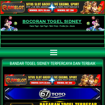
Bocoran Togel Sidney AKURAT
Bocoran angka jitu togel sidney paling akurat | prediksi situs agen bandar
togel sidney terpercaya | nomor main sidney | data keluaran sidney hari ini
BANDAR TOGEL SIDNEY TERPERCAYA DAN TERBAIK