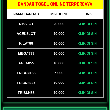
BANDAR TOGEL ONLINE TERPERCAYA
NAMA BANDAR
MIN DEPO
LINK
RMSLOT
20.000
KLIK DI SINI
ACEKSLOT
10.000
KLIK DI SINI
KILAT88
10.000
KLIK DI SINI
MEGA999
10.000
KLIK DI SINI
AGEN855
10.000
KLIK DI SINI
TRIBUN188
5.000
KLIK DI SINI
TRIBUN885
10.000
KLIK DI SINI
TRIBUN88
10.000
KLIK DI SINI