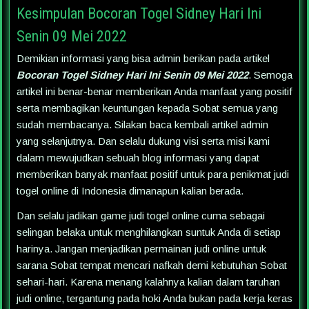
Kesimpulan Bocoran Togel Sidney Hari Ini
Senin 09 Mei 2022
Demikian informasi yang bisa admin berikan pada artikel
Bocoran Togel Sidney Hari Ini Senin 09 Mei 2022
. Semoga
artikel ini benar-benar memberikan Anda manfaat yang positif
serta membagikan keuntungan kepada Sobat semua yang
sudah membacanya. Silakan baca kembali artikel admin
yang selanjutnya. Dan selalu dukung visi serta misi kami
dalam mewujudkan sebuah blog informasi yang dapat
memberikan banyak manfaat positif untuk para penikmat judi
togel online di Indonesia dimanapun kalian berada.
Dan selalu jadikan game judi togel online cuma sebagai
selingan belaka untuk menghilangkan suntuk Anda di setiap
harinya. Jangan menjadikan permainan judi online untuk
sarana Sobat tempat mencari nafkah demi kebutuhan Sobat
sehari-hari. Karena menang kalahnya kalian dalam taruhan
judi online, tergantung pada hoki Anda bukan pada kerja keras