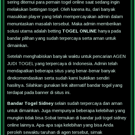
sering ditemui para pemain togel online saat sedang ingin
melakukan bettingan togel. Oleh karena itu, dari banyak
masukkan player yang telah mempercayakan admin dalam
menuntaskan masalah tersebut. Maka admin memberikan
solusi utama adalah betting
TOGEL ONLINE
hanya pada
bandar pilihan yang sudah terpercaya serta aman untuk
dimainkan.
Setelah menghabiskan banyak waktu untuk pencarian AGEN
JUDI TOGEL yang terpercaya di Indonesia. Admin telah
mendapatkan beberapa situs yang benar-benar banyak
direkomendasikan serta sudah kami buktikan sendiri
hasilnya. Silahkan gunakan link alternatif bandar togel yang
terdapat pada banner di situs ini.
Bandar Togel Sidney
selain sudah terpercaya dan aman
untuk dimainkan. Juga mempunyai beberapa kelebihan yang
mungkin tidak bisa Sobat temukan di bandar judi togel sidney
online lainnya. Apa-apa saja kelebihan yang bisa Anda
peroleh sewaktu taruhan di agen tersebut, simak