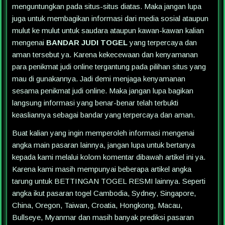
menguntungkan pada situs-situs diatas. Maka jangan lupa
juga untuk membagikan informasi dari media sosial ataupun
mulut ke mulut untuk saudara ataupun kawan-kawan kalian
mengenai
BANDAR JUDI TOGEL
yang terpercaya dan
aman tersebut ya. Karena kekecewaan dan kenyamanan
para penikmat judi online tergantung pada pilihan situs yang
mau di gunakannya. Jadi demi menjaga kenyamanan
sesama penikmat judi online. Maka jangan lupa bagikan
langsung informasi yang benar-benar telah terbukti
keasliannya sebagai bandar yang terpercaya dan aman.
Buat kalian yang ingin memperoleh informasi mengenai
angka main pasaran lainnya, jangan lupa untuk bertanya
kepada kami melalui kolom komentar dibawah artikel ini ya.
Karena kami masih mempunyai beberapa artikel angka
tarung untuk BETTINGAN TOGEL RESMI lainnya. Seperti
angka ikut pasaran togel Cambodia, Sydney, Singapore,
China, Oregon, Taiwan, Croatia, Hongkong, Macau,
Bullseye, Myanmar dan masih banyak prediksi pasaran