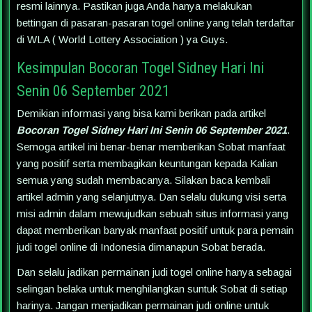
resmi lainnya. Pastikan juga Anda hanya melakukan
bettingan di pasaran-pasaran togel online yang telah terdaftar
di WLA ( World Lottery Association ) ya Guys.
Kesimpulan Bocoran Togel Sidney Hari Ini
Senin 06 September 2021
Demikian informasi yang bisa kami berikan pada artikel
Bocoran Togel Sidney Hari Ini Senin 06 September 2021
.
Semoga artikel ini benar-benar memberikan Sobat manfaat
yang positif serta membagikan keuntungan kepada Kalian
semua yang sudah membacanya. Silakan baca kembali
artikel admin yang selanjutnya. Dan selalu dukung visi serta
misi admin dalam mewujudkan sebuah situs informasi yang
dapat memberikan banyak manfaat positif untuk para pemain
judi togel online di Indonesia dimanapun Sobat berada.
Dan selalu jadikan permainan judi togel online hanya sebagai
selingan belaka untuk menghilangkan suntuk Sobat di setiap
harinya. Jangan menjadikan permainan judi online untuk