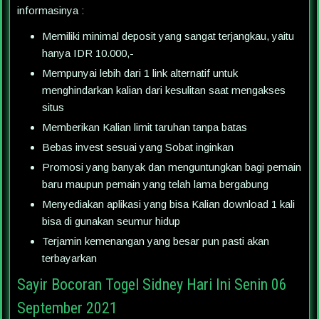
informasinya :
Memiliki minimal deposit yang sangat terjangkau, yaitu
hanya IDR 10.000,-
Mempunyai lebih dari 1 link alternatif untuk
menghindarkan kalian dari kesulitan saat mengakses
situs
Memberikan Kalian limit taruhan tanpa batas
Bebas invest sesuai yang Sobat inginkan
Promosi yang banyak dan menguntungkan bagi pemain
baru maupun pemain yang telah lama bergabung
Menyediakan aplikasi yang bisa Kalian download 1 kali
bisa di gunakan seumur hidup
Terjamin kemenangan yang besar pun pasti akan
terbayarkan
Sayir Bocoran Togel Sidney Hari Ini Senin 06
September 2021