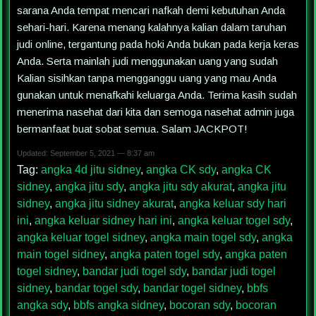
sarana Anda tempat mencari nafkah demi kebutuhan Anda
sehari-hari. Karena menang kalahnya kalian dalam taruhan
judi online, tergantung pada hoki Anda bukan pada kerja keras
Anda. Serta mainlah judi menggunakan uang yang sudah
Kalian sisihkan tanpa mengganggu uang yang mau Anda
gunakan untuk menafkahi keluarga Anda. Terima kasih sudah
menerima nasehat dari kita dan semoga nasehat admin juga
bermanfaat buat sobat semua. Salam JACKPOT!
Updated: September 5, 2021 — 8:37 am
Tag:
angka 4d jitu sidney
,
angka CK sdy
,
angka CK
sidney
,
angka jitu sdy
,
angka jitu sdy akurat
,
angka jitu
sidney
,
angka jitu sidney akurat
,
angka keluar sdy hari
ini
,
angka keluar sidney hari ini
,
angka keluar togel sdy
,
angka keluar togel sidney
,
angka main togel sdy
,
angka
main togel sidney
,
angka paten togel sdy
,
angka paten
togel sidney
,
bandar judi togel sdy
,
bandar judi togel
sidney
,
bandar togel sdy
,
bandar togel sidney
,
bbfs
angka sdy
,
bbfs angka sidney
,
bocoran sdy
,
bocoran