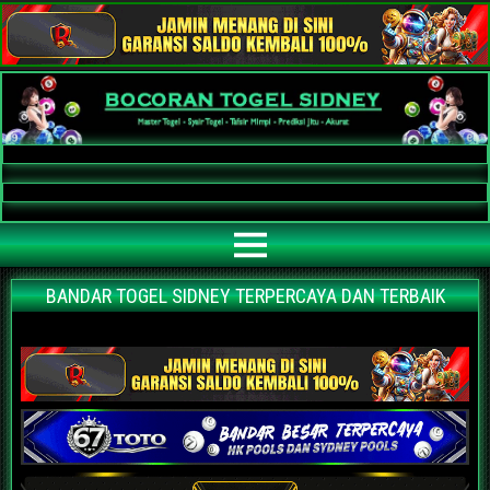
Bocoran Togel Sidney AKURAT
Bocoran angka jitu togel sidney paling akurat | prediksi situs agen bandar
togel sidney terpercaya | nomor main sidney | data keluaran sidney hari ini
BANDAR TOGEL SIDNEY TERPERCAYA DAN TERBAIK