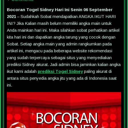
Bocoran Togel Sidney Hari Ini Senin 06 September
2021
– Sudahkah Sobat mendapatkan ANGKA IKUT HARI
INI? Jika Kalian masih belum memiliki angka main untuk
Anda mainkan hari ini. Maka silahkan sobat perhatikan artikel
kita hari ini dan dapatkan angka tarung yang cocok dengan
Sobat. Setiap angka main yang admin rangkumkan pada
artikel ini, mengacu pada beberapa website rekomendasi
yang sudah terpercaya sebagai situs yang menyediakan
prediksi Sidney akurat. Jadi admin bisa jaminkan kalian angka
ikut kami adalah
prediksi Togel Sidney
paling akurat di
antara situs penyedia angka jitu yang ada di Indonesia saat
ini.