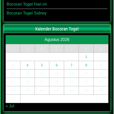
Bocoran Togel Hari ini
Bocoran Togel Sidney
Kalender Bocoran Togel
Agustus 2026
S
S
R
K
J
S
M
1
2
3
4
5
6
7
8
9
10
11
12
13
14
15
16
17
18
19
20
21
22
23
24
25
26
27
28
29
30
31
« Jul