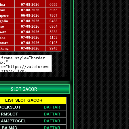
SLOT GACOR
LIST SLOT GACOR
ACEKSLOT
DAFTAR
RMSLOT
DAFTAR
LAMJPTOGEL
DAFTAR
BAIM4D
DAFTAR