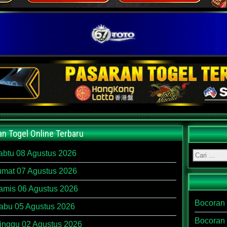
n Togel Online Terbaru
Sabtu 08 Agustus 2026
Jumat 07 Agustus 2026
Kamis 06 Agustus 2026
Bocoran 
Rabu 05 Agustus 2026
Bocoran
Minggu 02 Agustus 2026