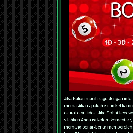
Jika Kalian masih ragu dengan inf
memastikan apakah isi artikel kami
akurat atau tidak. Jika Sobat kece
silahkan Anda isi kolom komentar yan
memang benar-benar memperoleh J