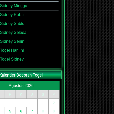
 Sidney Minggu
 Sidney Rabu
Sidney Sabtu
Sidney Selasa
Sidney Senin
Togel Hari ini
Togel Sidney
Kalender Bocoran Togel
Agustus 2026
S
R
K
J
S
M
1
2
4
5
6
7
8
9