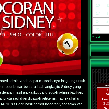
10
1
17
1
24
2
31
« Jul
ormasi admin, Anda dapat mencobanya langsung untuk
 tersebut benar-benar adalah angka jitu Sidney yang
wa dengan hasil angka ikut yang sudah admin bagikan,
g kita sediakan dibawah artikel ini. Tapi jika kalian
ACKPOT dari hasil nomor bocoran yang telah kita