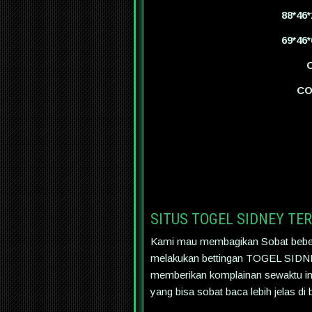
88*46*
69*46*
CO
SITUS TOGEL SIDNEY TE
Kami mau membagikan Sobat bebera
melakukan bettingan TOGEL SIDNE
memberikan komplainan sewaktu ingi
yang bisa sobat baca lebih jelas di 