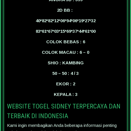
2D BB :
40*82*82*12*06*94*06*19*27*32
83*61*67*03*15*69*37*44*61*00
COLOK BEBAS : 6
COLOK MACAU : 6 – 0
SHIO : KAMBING
50 – 50 : 4 / 3
EKOR : 2
KEPALA : 3
WEBSITE TOGEL SIDNEY TERPERCAYA DAN
TERBAIK DI INDONESIA
Kami ingin membagikan Anda beberapa informasi penting