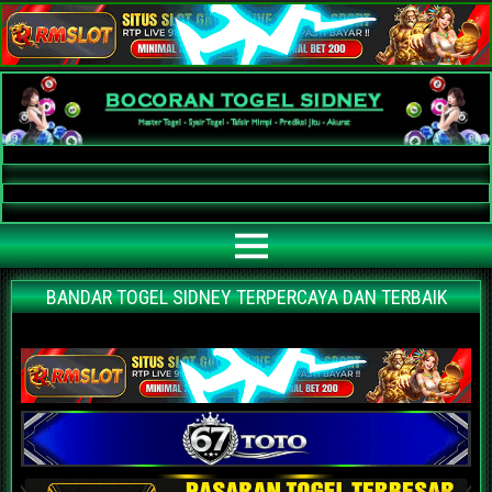
Bocoran Togel Sidney AKURAT
Bocoran angka jitu togel sidney paling akurat | prediksi situs agen bandar
togel sidney terpercaya | nomor main sidney | data keluaran sidney hari ini
BANDAR TOGEL SIDNEY TERPERCAYA DAN TERBAIK