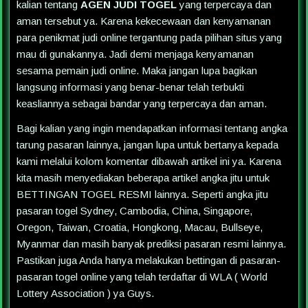
kalian tentang
AGEN JUDI TOGEL
yang terpercaya dan
aman tersebut ya. Karena kekecewaan dan kenyamanan
para penikmat judi online tergantung pada pilihan situs yang
mau di gunakannya. Jadi demi menjaga kenyamanan
sesama pemain judi online. Maka jangan lupa bagikan
langsung informasi yang benar-benar telah terbukti
keasliannya sebagai bandar yang terpercaya dan aman.
Bagi kalian yang ingin mendapatkan informasi tentang angka
tarung pasaran lainnya, jangan lupa untuk bertanya kepada
kami melalui kolom komentar dibawah artikel ini ya. Karena
kita masih menyediakan beberapa artikel angka jitu untuk
BETTINGAN TOGEL RESMI lainnya. Seperti angka jitu
pasaran togel Sydney, Cambodia, China, Singapore,
Oregon, Taiwan, Croatia, Hongkong, Macau, Bullseye,
Myanmar dan masih banyak prediksi pasaran resmi lainnya.
Pastikan juga Anda hanya melakukan bettingan di pasaran-
pasaran togel online yang telah terdaftar di WLA ( World
Lottery Association ) ya Guys.