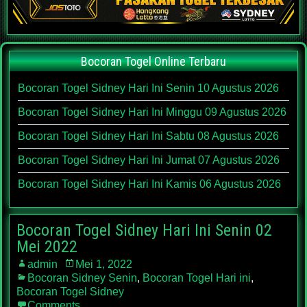
Bocoran Togel Online Terbaru
Bocoran Togel Sidney Hari Ini Senin 10 Agustus 2026
Bocoran Togel Sidney Hari Ini Minggu 09 Agustus 2026
Bocoran Togel Sidney Hari Ini Sabtu 08 Agustus 2026
Bocoran Togel Sidney Hari Ini Jumat 07 Agustus 2026
Bocoran Togel Sidney Hari Ini Kamis 06 Agustus 2026
Bocoran Togel Sidney Hari Ini Senin 02
Mei 2022
admin
Mei 1, 2022
Bocoran Sidney Senin
,
Bocoran Togel Hari ini
,
Bocoran Togel Sidney
Comments