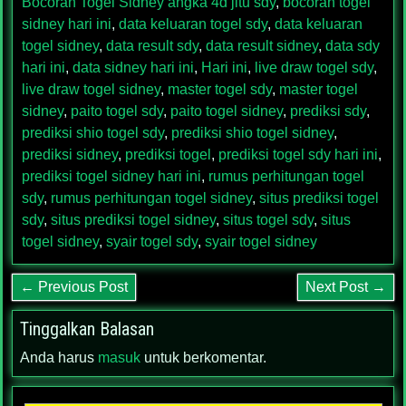
Bocoran Togel Sidney angka 4d jitu sdy
,
bocoran togel
sidney hari ini
,
data keluaran togel sdy
,
data keluaran
togel sidney
,
data result sdy
,
data result sidney
,
data sdy
hari ini
,
data sidney hari ini
,
Hari ini
,
live draw togel sdy
,
live draw togel sidney
,
master togel sdy
,
master togel
sidney
,
paito togel sdy
,
paito togel sidney
,
prediksi sdy
,
prediksi shio togel sdy
,
prediksi shio togel sidney
,
prediksi sidney
,
prediksi togel
,
prediksi togel sdy hari ini
,
prediksi togel sidney hari ini
,
rumus perhitungan togel
sdy
,
rumus perhitungan togel sidney
,
situs prediksi togel
sdy
,
situs prediksi togel sidney
,
situs togel sdy
,
situs
togel sidney
,
syair togel sdy
,
syair togel sidney
← Previous Post
Next Post →
Tinggalkan Balasan
Anda harus
masuk
untuk berkomentar.