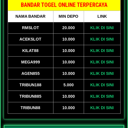
BANDAR TOGEL ONLINE TERPERCAYA
NAMA BANDAR
MIN DEPO
LINK
RMSLOT
20.000
KLIK DI SINI
ACEKSLOT
10.000
KLIK DI SINI
KILAT88
10.000
KLIK DI SINI
MEGA999
10.000
KLIK DI SINI
AGEN855
10.000
KLIK DI SINI
TRIBUN188
5.000
KLIK DI SINI
TRIBUN885
10.000
KLIK DI SINI
TRIBUN88
10.000
KLIK DI SINI