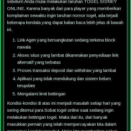
sebelum Anda mulai melakukan taruhan TOGEL SIDNEY
ONLINE. Karena banyak dari para player yang memberikan
komplainan sewaktu ingin taruhan nomor togel, ada terjadi
beberapa kendala yang dapat kalian baca lebih jelas di bawah
ini.
Link Agen yang bersangkutan sedang terkena block
nawala
Akses situs yang lambat dikarenakan penyediaan link
alternatif yang terbatas
Proses transaksi deposit dan withdraw yang lambat
Aplikasi yang tidak mendukung dan sistem belum
terupdate
Mengalami limit bettingan
Kondisi-kondisi di atas ini menjadi masalah setiap hari yang
sering ditemui para Sobat togel online saat sedang ingin
melakukan bettingan togel. Maka dari itu, dari banyak
masukkan pemain yang telah mempercayakan kita dalam