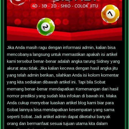
Jika Anda masih ragu dengan informasi admin, kalian bisa
mencobanya langsung untuk memastikan apakah isi artikel
kami tersebut benar-benar adalah angka tarung Sidney yang
akurat atau tidak. Jika kalian kecewa dengan hasil angka jitu
yang telah admin berikan, silahkan Anda isi kolom komentar
yang kita sediakan dibawah artikel ini. Tapi bila Sobat
memang benar-benar mendapatkan Kemenangan dari hasil
nomor prediksi yang sudah kita infokan di bawah ini. Maka
Anda cukup menyebar luaskan artikel blog kami biar para
Sobat lainnya bisa mendapatkan kesempatan yang sama
seperti Sobat. Jadi artikel admin dapat diketahui banyak
orang dan bermanfaat sesuai tujuan utama kita dalam