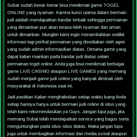
Sobat sudah benar-benar bisa menikmati game TOGEL
ONLINE yang nyaman. Karena kunci utama dalam bermain
judi adalah mendapatkan bandar terbaik sehingga permainan
yang dimainkan pun akan terasa lebih nyaman dan aman
untuk dimainkan. Mungkin kami ingin menambahkan sedikit
informasi lagi perihal permainan yang disediakan oleh agen
yang sudah admin informasikan diatas. Dimana game yang
dapat kalian mainkan pada bandar judi diatas selain
permainan togel online. Anda juga bisa menikmati berbagai
game LIVE CASINO ataupun LIVE GAMES yang memang
sudah menjadi game judi online yang banyak diminati oleh
masyarakat di Indonesia saat ini.
Jadi pastikan Kalian menghabiskan setiap waktu luang Anda
setiap harinya hanya untuk bermain judi online di situs yang
telah kami rekomendasikan ya Guys. Jangan lupa juga, jika
memang Sobat telah mendapatkan service yang bagus serta
menguntungkan pada situs-situs diatas. Maka jangan lupa
juga untuk membagikan informasi dari media sosial ataupun