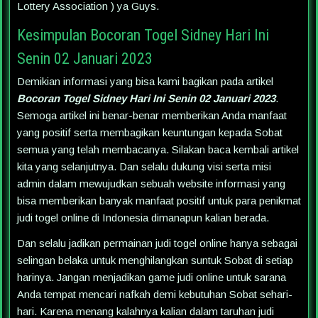
Lottery Association ) ya Guys.
Kesimpulan Bocoran Togel Sidney Hari Ini
Senin 02 Januari 2023
Demikian informasi yang bisa kami bagikan pada artikel
Bocoran Togel Sidney Hari Ini Senin 02 Januari 2023
.
Semoga artikel ini benar-benar memberikan Anda manfaat
yang positif serta membagikan keuntungan kepada Sobat
semua yang telah membacanya. Silakan baca kembali artikel
kita yang selanjutnya. Dan selalu dukung visi serta misi
admin dalam mewujudkan sebuah website informasi yang
bisa memberikan banyak manfaat positif untuk para penikmat
judi togel online di Indonesia dimanapun kalian berada.
Dan selalu jadikan permainan judi togel online hanya sebagai
selingan belaka untuk menghilangkan suntuk Sobat di setiap
harinya. Jangan menjadikan game judi online untuk sarana
Anda tempat mencari nafkah demi kebutuhan Sobat sehari-
hari. Karena menang kalahnya kalian dalam taruhan judi