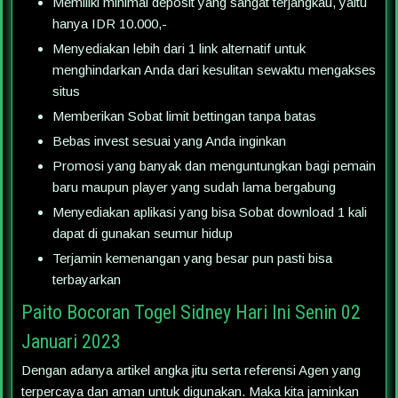
Memiliki minimal deposit yang sangat terjangkau, yaitu
hanya IDR 10.000,-
Menyediakan lebih dari 1 link alternatif untuk
menghindarkan Anda dari kesulitan sewaktu mengakses
situs
Memberikan Sobat limit bettingan tanpa batas
Bebas invest sesuai yang Anda inginkan
Promosi yang banyak dan menguntungkan bagi pemain
baru maupun player yang sudah lama bergabung
Menyediakan aplikasi yang bisa Sobat download 1 kali
dapat di gunakan seumur hidup
Terjamin kemenangan yang besar pun pasti bisa
terbayarkan
Paito Bocoran Togel Sidney Hari Ini Senin 02
Januari 2023
Dengan adanya artikel angka jitu serta referensi Agen yang
terpercaya dan aman untuk digunakan. Maka kita jaminkan