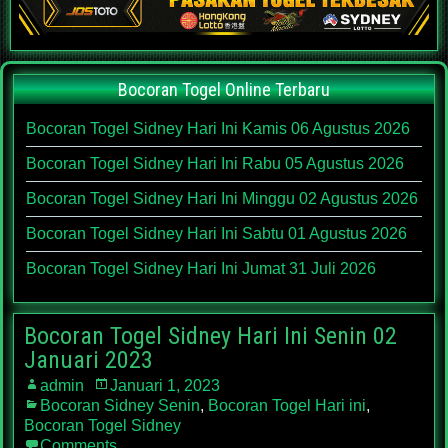
Bocoran Togel Online Terbaru
Bocoran Togel Sidney Hari Ini Kamis 06 Agustus 2026
Bocoran Togel Sidney Hari Ini Rabu 05 Agustus 2026
Bocoran Togel Sidney Hari Ini Minggu 02 Agustus 2026
Bocoran Togel Sidney Hari Ini Sabtu 01 Agustus 2026
Bocoran Togel Sidney Hari Ini Jumat 31 Juli 2026
Bocoran Togel Sidney Hari Ini Senin 02
Januari 2023
admin
Januari 1, 2023
Bocoran Sidney Senin
,
Bocoran Togel Hari ini
,
Bocoran Togel Sidney
Comments