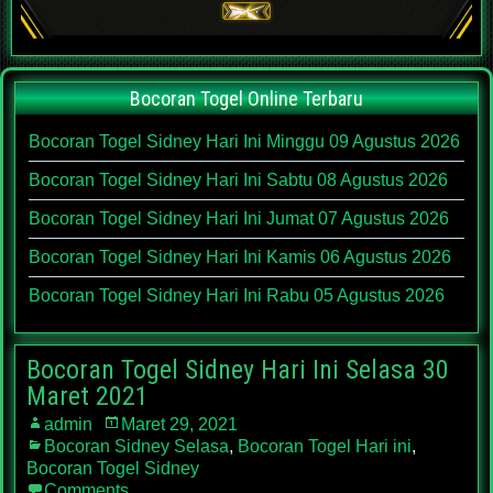
Bocoran Togel Online Terbaru
Bocoran Togel Sidney Hari Ini Minggu 09 Agustus 2026
Bocoran Togel Sidney Hari Ini Sabtu 08 Agustus 2026
Bocoran Togel Sidney Hari Ini Jumat 07 Agustus 2026
Bocoran Togel Sidney Hari Ini Kamis 06 Agustus 2026
Bocoran Togel Sidney Hari Ini Rabu 05 Agustus 2026
Bocoran Togel Sidney Hari Ini Selasa 30
Maret 2021
admin
Maret 29, 2021
Bocoran Sidney Selasa
,
Bocoran Togel Hari ini
,
Bocoran Togel Sidney
Comments