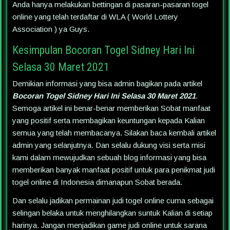
Anda hanya melakukan bettingan di pasaran-pasaran togel
online yang telah terdaftar di WLA ( World Lottery
Association ) ya Guys.
Kesimpulan Bocoran Togel Sidney Hari Ini
Selasa 30 Maret 2021
Demikian informasi yang bisa admin bagikan pada artikel
Bocoran Togel Sidney Hari Ini Selasa 30 Maret 2021
.
Semoga artikel ini benar-benar memberikan Sobat manfaat
yang positif serta membagikan keuntungan kepada Kalian
semua yang telah membacanya. Silakan baca kembali artikel
admin yang selanjutnya. Dan selalu dukung visi serta misi
kami dalam mewujudkan sebuah blog informasi yang bisa
memberikan banyak manfaat positif untuk para penikmat judi
togel online di Indonesia dimanapun Sobat berada.
Dan selalu jadikan permainan judi togel online cuma sebagai
selingan belaka untuk menghilangkan suntuk Kalian di setiap
harinya. Jangan menjadikan game judi online untuk sarana