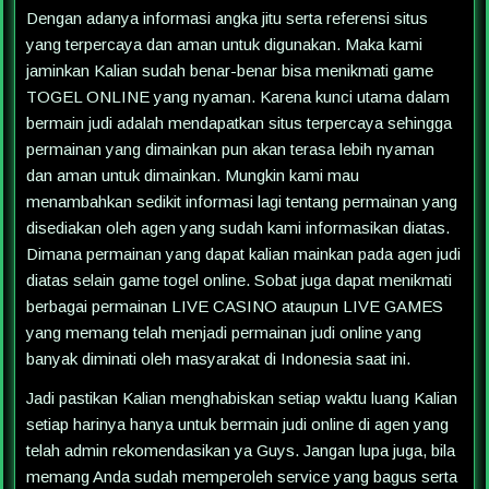
Dengan adanya informasi angka jitu serta referensi situs
yang terpercaya dan aman untuk digunakan. Maka kami
jaminkan Kalian sudah benar-benar bisa menikmati game
TOGEL ONLINE yang nyaman. Karena kunci utama dalam
bermain judi adalah mendapatkan situs terpercaya sehingga
permainan yang dimainkan pun akan terasa lebih nyaman
dan aman untuk dimainkan. Mungkin kami mau
menambahkan sedikit informasi lagi tentang permainan yang
disediakan oleh agen yang sudah kami informasikan diatas.
Dimana permainan yang dapat kalian mainkan pada agen judi
diatas selain game togel online. Sobat juga dapat menikmati
berbagai permainan LIVE CASINO ataupun LIVE GAMES
yang memang telah menjadi permainan judi online yang
banyak diminati oleh masyarakat di Indonesia saat ini.
Jadi pastikan Kalian menghabiskan setiap waktu luang Kalian
setiap harinya hanya untuk bermain judi online di agen yang
telah admin rekomendasikan ya Guys. Jangan lupa juga, bila
memang Anda sudah memperoleh service yang bagus serta