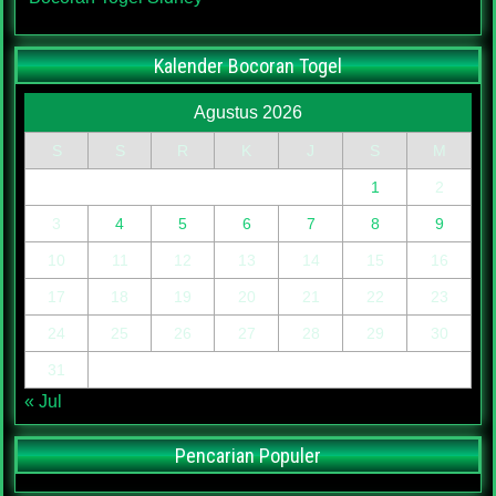
Kalender Bocoran Togel
Agustus 2026
S
S
R
K
J
S
M
1
2
3
4
5
6
7
8
9
10
11
12
13
14
15
16
17
18
19
20
21
22
23
24
25
26
27
28
29
30
31
« Jul
Pencarian Populer