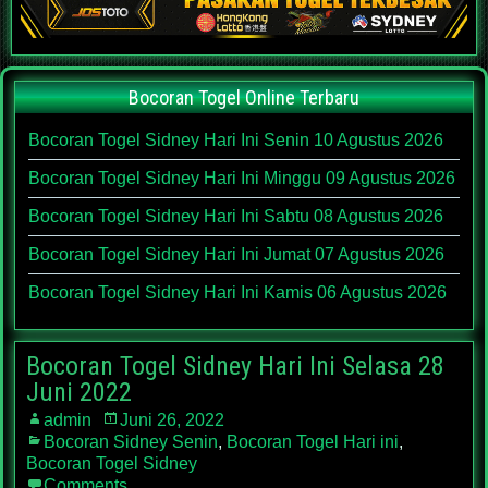
Bocoran Togel Online Terbaru
Bocoran Togel Sidney Hari Ini Senin 10 Agustus 2026
Bocoran Togel Sidney Hari Ini Minggu 09 Agustus 2026
Bocoran Togel Sidney Hari Ini Sabtu 08 Agustus 2026
Bocoran Togel Sidney Hari Ini Jumat 07 Agustus 2026
Bocoran Togel Sidney Hari Ini Kamis 06 Agustus 2026
Bocoran Togel Sidney Hari Ini Selasa 28
Juni 2022
admin
Juni 26, 2022
Bocoran Sidney Senin
,
Bocoran Togel Hari ini
,
Bocoran Togel Sidney
Comments