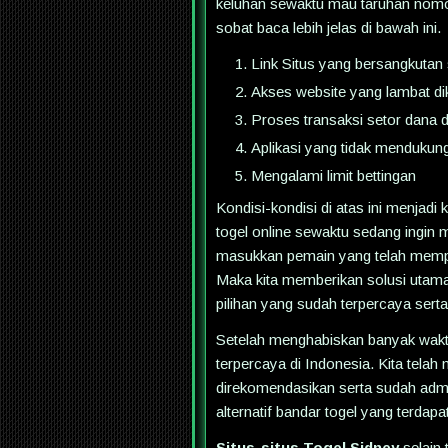
keluhan sewaktu mau taruhan nomor
sobat baca lebih jelas di bawah ini.
Link Situs yang bersangkutan
Akses website yang lambat dik
Proses transaksi setor dana 
Aplikasi yang tidak mendukun
Mengalami limit bettingan
Kondisi-kondisi di atas ini menjadi
togel online sewaktu sedang ingin m
masukkan pemain yang telah mempe
Maka kita memberikan solusi utam
pilihan yang sudah terpercaya sert
Setelah menghabiskan banyak wak
terpercaya di Indonesia. Kita tela
direkomendasikan serta sudah admin
alternatif bandar togel yang terdapat
Situs-situs Togel Sidney
selain 