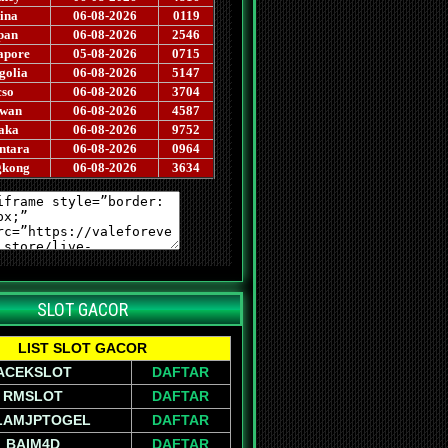
SLOT GACOR
LIST SLOT GACOR
ACEKSLOT
DAFTAR
RMSLOT
DAFTAR
LAMJPTOGEL
DAFTAR
BAIM4D
DAFTAR