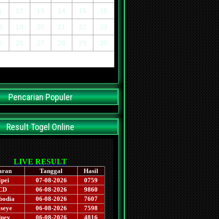
1
12
13
14
15
16
8
19
20
21
22
23
5
26
27
28
29
30
Pencarian Populer
Result Togel Online