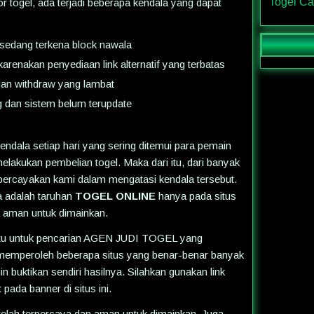
Togel C
 togel, ada terjadi beberapa kendala yang dapat
 sedang terkena block nawala
arenakan penyediaan link alternatif yang terbatas
dan withdraw yang lambat
g dan sistem belum terupdate
 kendala setiap hari yang sering ditemui para pemain
elakukan pembelian togel. Maka dari itu, dari banyak
rcayakan kami dalam mengatasi kendala tersebut.
a adalah taruhan
TOGEL ONLINE
hanya pada situs
a aman untuk dimainkan.
tu untuk pencarian AGEN JUDI TOGEL yang
h memperoleh beberapa situs yang benar-benar banyak
 buktikan sendiri hasilnya. Silahkan gunakan link
 pada banner di situs ini.
telah terpercaya dan aman untuk dimainkan. Juga