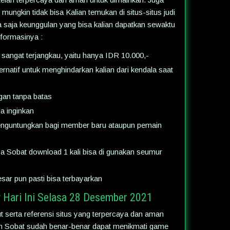
ungkin tidak bisa Kalian temukan di situs-situs judi
pa saja keunggulan yang bisa kalian dapatkan sewaktu
nformasinya :
 sangat terjangkau, yaitu hanya IDR 10.000,-
ternatif untuk menghindarkan kalian dari kendala saat
ngan tanpa batas
a inginkan
nguntungkan bagi member baru ataupun pemain
sa Sobat download 1 kali bisa di gunakan seumur
ar pun pasti bisa terbayarkan
y Hari Ini Selasa 28 Desember 2021
 serta referensi situs yang terpercaya dan aman
an Sobat sudah benar-benar dapat menikmati game