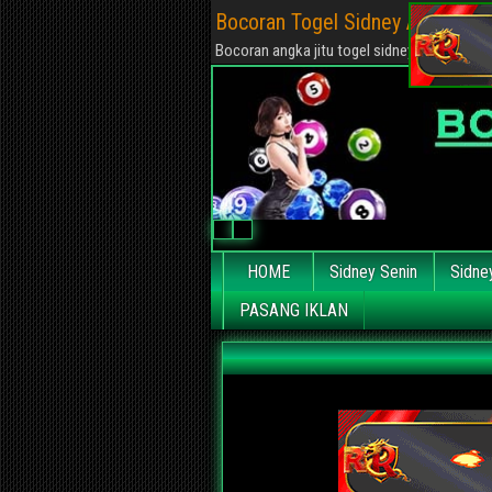
Bocoran Togel Sidney AKURAT
Bocoran angka jitu togel sidney paling akura
HOME
Sidney Senin
Sidne
PASANG IKLAN