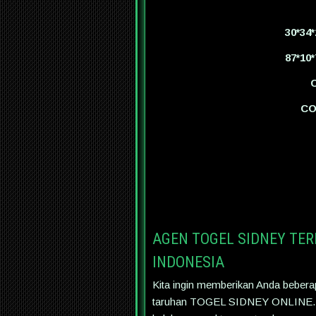
30*34*
87*10*
CO
AGEN TOGEL SIDNEY TE
INDONESIA
Kita ingin memberikan Anda bebera
taruhan TOGEL SIDNEY ONLINE. K