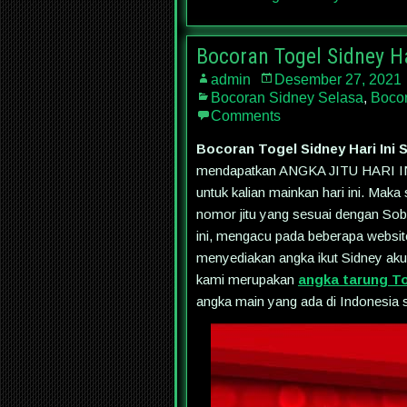
Bocoran Togel Sidney H
admin
Desember 27, 2021
Bocoran Sidney Selasa
,
Bocor
Comments
Bocoran Togel Sidney Hari Ini 
mendapatkan ANGKA JITU HARI INI
untuk kalian mainkan hari ini. Maka 
nomor jitu yang sesuai dengan Sobat
ini, mengacu pada beberapa website
menyediakan angka ikut Sidney aku
kami merupakan
angka tarung To
angka main yang ada di Indonesia sa